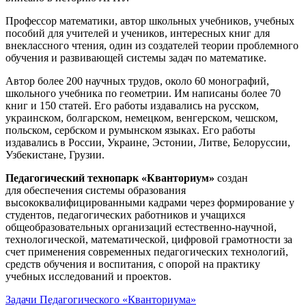
Профессор математики, автор школьных учебников, учебных
пособий для учителей и учеников, интересных книг для
внеклассного чтения, один из создателей теории проблемного
обучения и развивающей системы задач по математике.
Автор более 200 научных трудов, около 60 монографий,
школьного учебника по геометрии. Им написаны более 70
книг и 150 статей. Его работы издавались на русском,
украинском, болгарском, немецком, венгерском, чешском,
польском, сербском и румынском языках. Его работы
издавались в России, Украине, Эстонии, Литве, Белоруссии,
Узбекистане, Грузии.
Педагогический технопарк «Кванториум»
создан
для
обеспечения системы образования
высококвалифицированными кадрами через формирование у
студентов, педагогических работников и учащихся
общеобразовательных организаций естественно-научной,
технологической, математической, цифровой грамотности за
счет применения современных педагогических технологий,
средств обучения и воспитания, с опорой на практику
учебных исследований и проектов.
Задачи Педагогического «Кванториума»