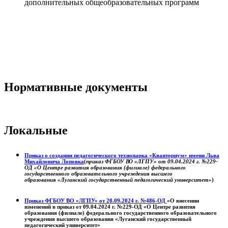
дополнительных общеобразовательных программ
Нормативные документы
Локальные
Приказ о создании педагогического технопарка «Кванториум» имени Льва
Михайловича Лоповка
(
приказ ФГБОУ ВО «ЛГПУ» от 09.04.2024 г. №229-
ОД «О Центре развития образования (филиале) федерального
государственного образовательного учреждения высшего
образования «Луганский государственный педагогический университет»
)
Приказ ФГБОУ ВО «ЛГПУ» от 20.09.2024 г. №486-ОД
«О внесении
изменений в приказ от 09.04.2024 г. №229-ОД «О Центре развития
образования (филиале) федерального государственного образовательного
учреждения высшего образования «Луганский государственный
педагогический университет»