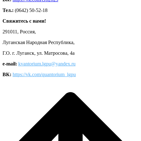
Тел.:
(0642) 50-52-18
Свяжитесь с нами!
291011, Россия,
Луганская Народная Республика,
Г.О. г. Луганск, ул. Матросова, 4а
e-mail:
kvantorium.lgpu@yandex.ru
ВК:
https://vk.com/quantorium_lgpu