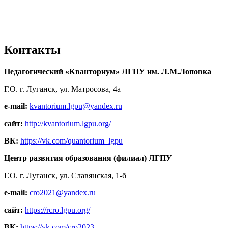
Контакты
Педагогический «Кванториум» ЛГПУ им. Л.М.Лоповка
Г.О. г. Луганск, ул. Матросова, 4а
e-mail:
kvantorium.lgpu@yandex.ru
сайт:
http://kvantorium.lgpu.org/
ВК:
https://vk.com/quantorium_lgpu
Центр развития образования (филиал) ЛГПУ
Г.О. г. Луганск, ул. Славянская, 1-б
e-mail:
cro2021@yandex.ru
сайт:
https://rcro.lgpu.org/
ВК:
https://vk.com/cro2023