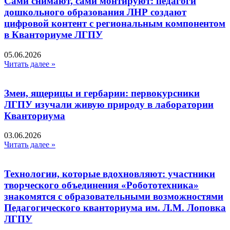
Сами снимают, сами монтируют: педагоги
дошкольного образования ЛНР создают
цифровой контент с региональным компонентом
в Кванториуме ЛГПУ​
05.06.2026
Читать далее »
Змеи, ящерицы и гербарии: первокурсники
ЛГПУ изучали живую природу в лаборатории
Кванториума
03.06.2026
Читать далее »
Технологии, которые вдохновляют: участники
творческого объединения «Робототехника»
знакомятся с образовательными возможностями
Педагогического кванториума им. Л.М. Лоповка
ЛГПУ