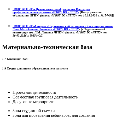
ПОЛОЖЕНИЕ о
Центре развития образования
Института
профессионального развития ФГБОУ ВО «ЛГПУ»
(Центр развития
образования ЛГПУ)
(приказ ФГБОУ ВО «ЛГПУ» от 10.03.2026 г. №154-ОД)
ПОЛОЖЕНИЕ об отделе «Педагогический технопарк «Кванториум» имени
Льва Михайловича Лоповка»
ФГБОУ ВО «ЛГПУ
» («Педагогический
кванториум им. Л.М. Лоповка ЛГПУ»)
(приказ ФГБОУ ВО «ЛГПУ» от
10.03.2026 г. №154-ОД)
Материально-техническая база
1.7 Коворкинг (Зал)
1.9 Студия для записи образовательного контента
Проектная деятельность
Совместная групповая деятельность
Досуговые мероприяти
Зона студииной съемки
Зона для проведения вебинаров, для создания