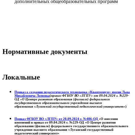
дополнительных общеобразовательных программ
Нормативные документы
Локальные
Приказ о создании педагогического технопарка «Кванториум» имени Льва
Михайловича Лоповка
(
приказ ФГБОУ ВО «ЛГПУ» от 09.04.2024 г. №229-
ОД «О Центре развития образования (филиале) федерального
государственного образовательного учреждения высшего
образования «Луганский государственный педагогический университет»
)
Приказ ФГБОУ ВО «ЛГПУ» от 20.09.2024 г. №486-ОД
«О внесении
изменений в приказ от 09.04.2024 г. №229-ОД «О Центре развития
образования (филиале) федерального государственного образовательного
учреждения высшего образования «Луганский государственный
педагогический университет»