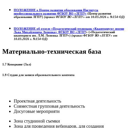
ПОЛОЖЕНИЕ о
Центре развития образования
Института
профессионального развития ФГБОУ ВО «ЛГПУ»
(Центр развития
образования ЛГПУ)
(приказ ФГБОУ ВО «ЛГПУ» от 10.03.2026 г. №154-ОД)
ПОЛОЖЕНИЕ об отделе «Педагогический технопарк «Кванториум» имени
Льва Михайловича Лоповка»
ФГБОУ ВО «ЛГПУ
» («Педагогический
кванториум им. Л.М. Лоповка ЛГПУ»)
(приказ ФГБОУ ВО «ЛГПУ» от
10.03.2026 г. №154-ОД)
Материально-техническая база
1.7 Коворкинг (Зал)
1.9 Студия для записи образовательного контента
Проектная деятельность
Совместная групповая деятельность
Досуговые мероприяти
Зона студииной съемки
Зона для проведения вебинаров, для создания