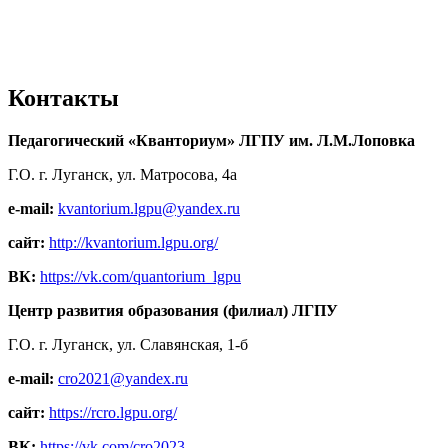
Контакты
Педагогический «Кванториум» ЛГПУ им. Л.М.Лоповка
Г.О. г. Луганск, ул. Матросова, 4а
e-mail:
kvantorium.lgpu@yandex.ru
сайт:
http://kvantorium.lgpu.org/
ВК:
https://vk.com/quantorium_lgpu
Центр развития образования (филиал) ЛГПУ
Г.О. г. Луганск, ул. Славянская, 1-б
e-mail:
cro2021@yandex.ru
сайт:
https://rcro.lgpu.org/
ВК:
https://vk.com/cro2023