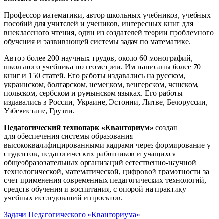
Профессор математики, автор школьных учебников, учебных
пособий для учителей и учеников, интересных книг для
внеклассного чтения, один из создателей теории проблемного
обучения и развивающей системы задач по математике.
Автор более 200 научных трудов, около 60 монографий,
школьного учебника по геометрии. Им написаны более 70
книг и 150 статей. Его работы издавались на русском,
украинском, болгарском, немецком, венгерском, чешском,
польском, сербском и румынском языках. Его работы
издавались в России, Украине, Эстонии, Литве, Белоруссии,
Узбекистане, Грузии.
Педагогический технопарк «Кванториум»
создан
для
обеспечения системы образования
высококвалифицированными кадрами через формирование у
студентов, педагогических работников и учащихся
общеобразовательных организаций естественно-научной,
технологической, математической, цифровой грамотности за
счет применения современных педагогических технологий,
средств обучения и воспитания, с опорой на практику
учебных исследований и проектов.
Задачи Педагогического «Кванториума»