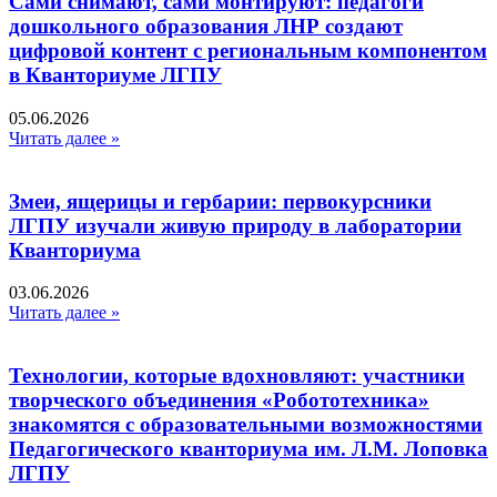
Сами снимают, сами монтируют: педагоги
дошкольного образования ЛНР создают
цифровой контент с региональным компонентом
в Кванториуме ЛГПУ​
05.06.2026
Читать далее »
Змеи, ящерицы и гербарии: первокурсники
ЛГПУ изучали живую природу в лаборатории
Кванториума
03.06.2026
Читать далее »
Технологии, которые вдохновляют: участники
творческого объединения «Робототехника»
знакомятся с образовательными возможностями
Педагогического кванториума им. Л.М. Лоповка
ЛГПУ