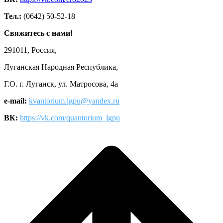
Тел.:
(0642) 50-52-18
Свяжитесь с нами!
291011, Россия,
Луганская Народная Республика,
Г.О. г. Луганск, ул. Матросова, 4а
e-mail:
kvantorium.lgpu@yandex.ru
ВК:
https://vk.com/quantorium_lgpu