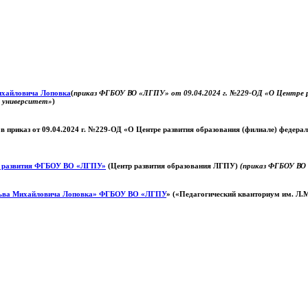
Михайловича Лоповка
(
приказ ФГБОУ ВО «ЛГПУ» от 09.04.2024 г. №229-ОД «О Центре ра
й университет»
)
 в приказ от 09.04.2024 г. №229-ОД «О Центре развития образования (филиале) федер
о развития ФГБОУ ВО «ЛГПУ»
(Центр развития образования ЛГПУ)
(приказ ФГБОУ ВО 
ьва Михайловича Лоповка»
ФГБОУ ВО «ЛГПУ
» («Педагогический кванториум им. Л