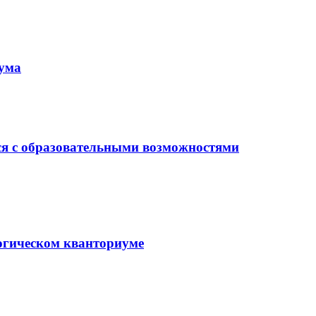
иума
ся с образовательными возможностями
гогическом кванториуме