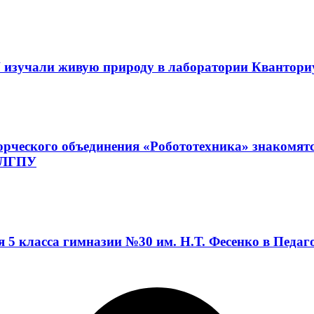
 изучали живую природу в лаборатории Квантор
орческого объединения «Робототехника» знакомят
а ЛГПУ
я 5 класса гимназии №30 им. Н.Т. Фесенко в Педа