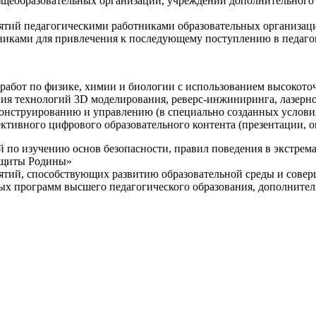
щеобразовательных организаций, учреждений дополнительного 
ятий педагогическими работниками образовательных организаци
никами для привлечения к последующему поступлению в педаго
 работ по физике, химии и биологии с использованием высокот
ния технологий 3D моделирования, реверс-инжиниринга, лазерн
конструированию и управлению (в специально созданных услов
ективного цифрового образовательного контента (презентации,
й по изучению основ безопасности, правил поведения в экстрем
защиты Родины»
иятий, способствующих развитию образовательной среды и сове
ных программ высшего педагогического образования, дополнит