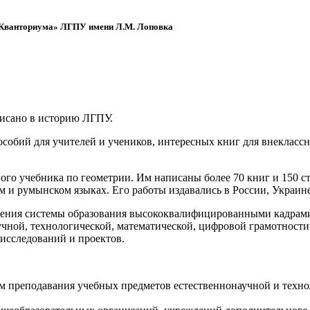
 «Кванториума» ЛГПУ имени Л.М. Лоповка
писано в историю ЛГПУ.
обий для учителей и учеников, интересных книг для внеклассно
ого учебника по геометрии. Им написаны более 70 книг и 150 ст
м и румынском языках. Его работы издавались в России, Украине
ения системы образования высококвалифицированными кадрами 
чной, технологической, математической, цифровой грамотности
х исследований и проектов.
ям преподавания учебных предметов естественнонаучной и техн