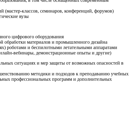
образования, в том числе оснащенных современным
й (мастер-классов, семинаров, конференций, форумов)
гические вузы
очного цифрового оборудования
ой обработки материалов и промышленного дизайна
иях) роботами и беспилотными летательными аппаратами
 онлайн-вебинары, демонстрационные опыты и другие)
альных ситуациях и мер защиты от возможных опасностей в
ршенствованию методики и подходов к преподаванию учебных
ельных профессиональных программ и дополнительных