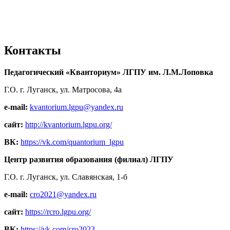
Контакты
Педагогический «Кванториум» ЛГПУ им. Л.М.Лоповка
Г.О. г. Луганск, ул. Матросова, 4а
e-mail:
kvantorium.lgpu@yandex.ru
сайт:
http://kvantorium.lgpu.org/
ВК:
https://vk.com/quantorium_lgpu
Центр развития образования (филиал) ЛГПУ
Г.О. г. Луганск, ул. Славянская, 1-б
e-mail:
cro2021@yandex.ru
сайт:
https://rcro.lgpu.org/
ВК:
https://vk.com/cro2023