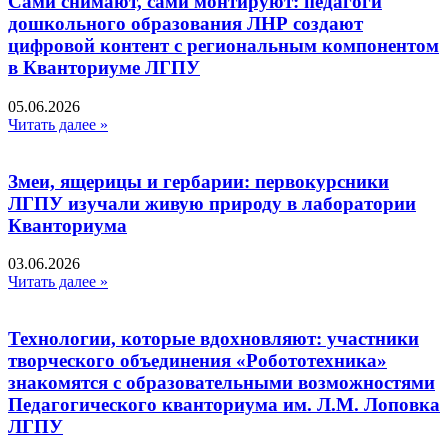
Сами снимают, сами монтируют: педагоги
дошкольного образования ЛНР создают
цифровой контент с региональным компонентом
в Кванториуме ЛГПУ​
05.06.2026
Читать далее »
Змеи, ящерицы и гербарии: первокурсники
ЛГПУ изучали живую природу в лаборатории
Кванториума
03.06.2026
Читать далее »
Технологии, которые вдохновляют: участники
творческого объединения «Робототехника»
знакомятся с образовательными возможностями
Педагогического кванториума им. Л.М. Лоповка
ЛГПУ