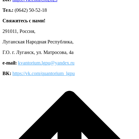
Тел.:
(0642) 50-52-18
Свяжитесь с нами!
291011, Россия,
Луганская Народная Республика,
Г.О. г. Луганск, ул. Матросова, 4а
e-mail:
kvantorium.lgpu@yandex.ru
ВК:
https://vk.com/quantorium_lgpu