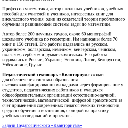
Профессор математики, автор школьных учебников, учебных
пособий для учителей и учеников, интересных книг для
внеклассного чтения, один из создателей теории проблемного
обучения и развивающей системы задач по математике.
Автор более 200 научных трудов, около 60 монографий,
школьного учебника по геометрии. Им написаны более 70
книг и 150 статей. Его работы издавались на русском,
украинском, болгарском, немецком, венгерском, чешском,
польском, сербском и румынском языках. Его работы
издавались в России, Украине, Эстонии, Литве, Белоруссии,
Узбекистане, Грузии.
Педагогический технопарк «Кванториум»
создан
для
обеспечения системы образования
высококвалифицированными кадрами через формирование у
студентов, педагогических работников и учащихся
общеобразовательных организаций естественно-научной,
технологической, математической, цифровой грамотности за
счет применения современных педагогических технологий,
средств обучения и воспитания, с опорой на практику
учебных исследований и проектов.
Задачи Педагогического «Кванториума»