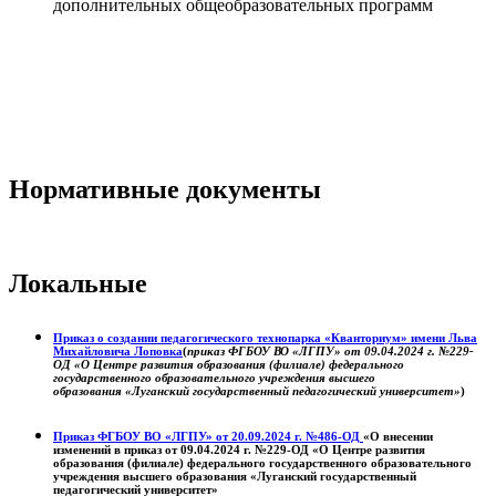
дополнительных общеобразовательных программ
Нормативные документы
Локальные
Приказ о создании педагогического технопарка «Кванториум» имени Льва
Михайловича Лоповка
(
приказ ФГБОУ ВО «ЛГПУ» от 09.04.2024 г. №229-
ОД «О Центре развития образования (филиале) федерального
государственного образовательного учреждения высшего
образования «Луганский государственный педагогический университет»
)
Приказ ФГБОУ ВО «ЛГПУ» от 20.09.2024 г. №486-ОД
«О внесении
изменений в приказ от 09.04.2024 г. №229-ОД «О Центре развития
образования (филиале) федерального государственного образовательного
учреждения высшего образования «Луганский государственный
педагогический университет»