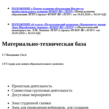
ПОЛОЖЕНИЕ о
Центре развития образования
Института
профессионального развития ФГБОУ ВО «ЛГПУ»
(Центр развития
образования ЛГПУ)
(приказ ФГБОУ ВО «ЛГПУ» от 10.03.2026 г. №154-ОД)
ПОЛОЖЕНИЕ об отделе «Педагогический технопарк «Кванториум» имени
Льва Михайловича Лоповка»
ФГБОУ ВО «ЛГПУ
» («Педагогический
кванториум им. Л.М. Лоповка ЛГПУ»)
(приказ ФГБОУ ВО «ЛГПУ» от
10.03.2026 г. №154-ОД)
Материально-техническая база
1.7 Коворкинг (Зал)
1.9 Студия для записи образовательного контента
Проектная деятельность
Совместная групповая деятельность
Досуговые мероприяти
Зона студииной съемки
Зона для проведения вебинаров, для создания