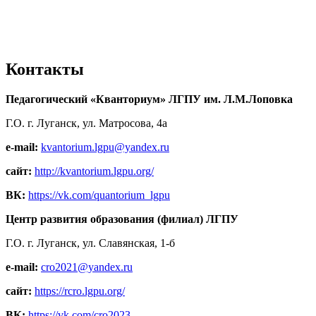
Контакты
Педагогический «Кванториум» ЛГПУ им. Л.М.Лоповка
Г.О. г. Луганск, ул. Матросова, 4а
e-mail:
kvantorium.lgpu@yandex.ru
сайт:
http://kvantorium.lgpu.org/
ВК:
https://vk.com/quantorium_lgpu
Центр развития образования (филиал) ЛГПУ
Г.О. г. Луганск, ул. Славянская, 1-б
e-mail:
cro2021@yandex.ru
сайт:
https://rcro.lgpu.org/
ВК:
https://vk.com/cro2023