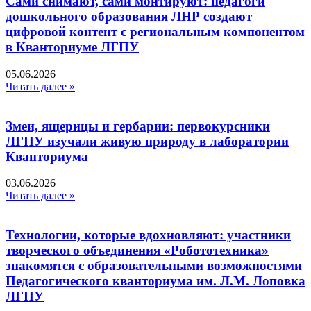
Сами снимают, сами монтируют: педагоги
дошкольного образования ЛНР создают
цифровой контент с региональным компонентом
в Кванториуме ЛГПУ​
05.06.2026
Читать далее »
Змеи, ящерицы и гербарии: первокурсники
ЛГПУ изучали живую природу в лаборатории
Кванториума
03.06.2026
Читать далее »
Технологии, которые вдохновляют: участники
творческого объединения «Робототехника»
знакомятся с образовательными возможностями
Педагогического кванториума им. Л.М. Лоповка
ЛГПУ