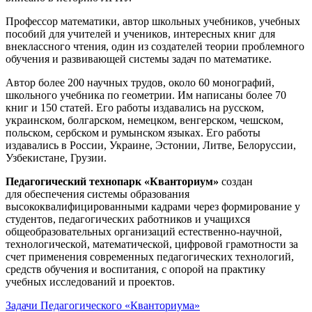
Профессор математики, автор школьных учебников, учебных
пособий для учителей и учеников, интересных книг для
внеклассного чтения, один из создателей теории проблемного
обучения и развивающей системы задач по математике.
Автор более 200 научных трудов, около 60 монографий,
школьного учебника по геометрии. Им написаны более 70
книг и 150 статей. Его работы издавались на русском,
украинском, болгарском, немецком, венгерском, чешском,
польском, сербском и румынском языках. Его работы
издавались в России, Украине, Эстонии, Литве, Белоруссии,
Узбекистане, Грузии.
Педагогический технопарк «Кванториум»
создан
для
обеспечения системы образования
высококвалифицированными кадрами через формирование у
студентов, педагогических работников и учащихся
общеобразовательных организаций естественно-научной,
технологической, математической, цифровой грамотности за
счет применения современных педагогических технологий,
средств обучения и воспитания, с опорой на практику
учебных исследований и проектов.
Задачи Педагогического «Кванториума»