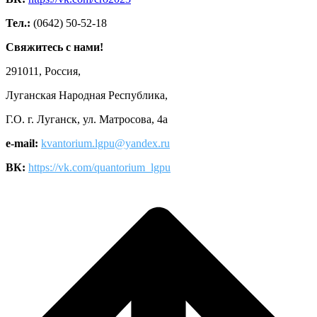
Тел.:
(0642) 50-52-18
Свяжитесь с нами!
291011, Россия,
Луганская Народная Республика,
Г.О. г. Луганск, ул. Матросова, 4а
e-mail:
kvantorium.lgpu@yandex.ru
ВК:
https://vk.com/quantorium_lgpu