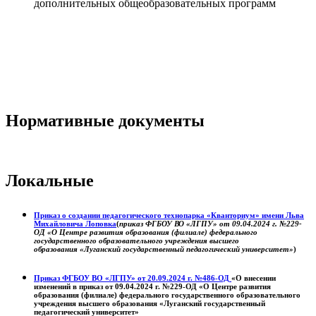
дополнительных общеобразовательных программ
Нормативные документы
Локальные
Приказ о создании педагогического технопарка «Кванториум» имени Льва
Михайловича Лоповка
(
приказ ФГБОУ ВО «ЛГПУ» от 09.04.2024 г. №229-
ОД «О Центре развития образования (филиале) федерального
государственного образовательного учреждения высшего
образования «Луганский государственный педагогический университет»
)
Приказ ФГБОУ ВО «ЛГПУ» от 20.09.2024 г. №486-ОД
«О внесении
изменений в приказ от 09.04.2024 г. №229-ОД «О Центре развития
образования (филиале) федерального государственного образовательного
учреждения высшего образования «Луганский государственный
педагогический университет»