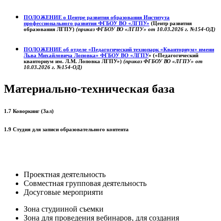
ПОЛОЖЕНИЕ о
Центре развития образования
Института
профессионального развития ФГБОУ ВО «ЛГПУ»
(Центр развития
образования ЛГПУ)
(приказ ФГБОУ ВО «ЛГПУ» от 10.03.2026 г. №154-ОД)
ПОЛОЖЕНИЕ об отделе «Педагогический технопарк «Кванториум» имени
Льва Михайловича Лоповка»
ФГБОУ ВО «ЛГПУ
» («Педагогический
кванториум им. Л.М. Лоповка ЛГПУ»)
(приказ ФГБОУ ВО «ЛГПУ» от
10.03.2026 г. №154-ОД)
Материально-техническая база
1.7 Коворкинг (Зал)
1.9 Студия для записи образовательного контента
Проектная деятельность
Совместная групповая деятельность
Досуговые мероприяти
Зона студииной съемки
Зона для проведения вебинаров, для создания