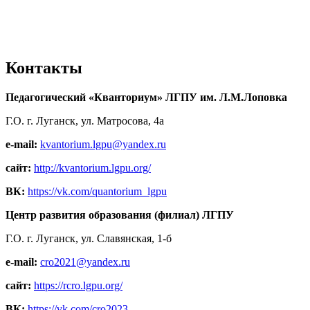
Контакты
Педагогический «Кванториум» ЛГПУ им. Л.М.Лоповка
Г.О. г. Луганск, ул. Матросова, 4а
e-mail:
kvantorium.lgpu@yandex.ru
сайт:
http://kvantorium.lgpu.org/
ВК:
https://vk.com/quantorium_lgpu
Центр развития образования (филиал) ЛГПУ
Г.О. г. Луганск, ул. Славянская, 1-б
e-mail:
cro2021@yandex.ru
сайт:
https://rcro.lgpu.org/
ВК:
https://vk.com/cro2023