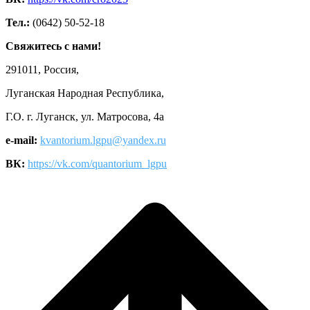
Тел.:
(0642) 50-52-18
Свяжитесь с нами!
291011, Россия,
Луганская Народная Республика,
Г.О. г. Луганск, ул. Матросова, 4а
e-mail:
kvantorium.lgpu@yandex.ru
ВК:
https://vk.com/quantorium_lgpu