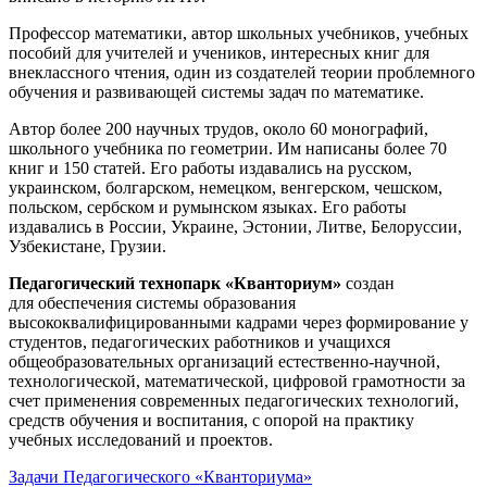
Профессор математики, автор школьных учебников, учебных
пособий для учителей и учеников, интересных книг для
внеклассного чтения, один из создателей теории проблемного
обучения и развивающей системы задач по математике.
Автор более 200 научных трудов, около 60 монографий,
школьного учебника по геометрии. Им написаны более 70
книг и 150 статей. Его работы издавались на русском,
украинском, болгарском, немецком, венгерском, чешском,
польском, сербском и румынском языках. Его работы
издавались в России, Украине, Эстонии, Литве, Белоруссии,
Узбекистане, Грузии.
Педагогический технопарк «Кванториум»
создан
для
обеспечения системы образования
высококвалифицированными кадрами через формирование у
студентов, педагогических работников и учащихся
общеобразовательных организаций естественно-научной,
технологической, математической, цифровой грамотности за
счет применения современных педагогических технологий,
средств обучения и воспитания, с опорой на практику
учебных исследований и проектов.
Задачи Педагогического «Кванториума»