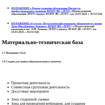
ПОЛОЖЕНИЕ о
Центре развития образования
Института
профессионального развития ФГБОУ ВО «ЛГПУ»
(Центр развития
образования ЛГПУ)
(приказ ФГБОУ ВО «ЛГПУ» от 10.03.2026 г. №154-ОД)
ПОЛОЖЕНИЕ об отделе «Педагогический технопарк «Кванториум» имени
Льва Михайловича Лоповка»
ФГБОУ ВО «ЛГПУ
» («Педагогический
кванториум им. Л.М. Лоповка ЛГПУ»)
(приказ ФГБОУ ВО «ЛГПУ» от
10.03.2026 г. №154-ОД)
Материально-техническая база
1.7 Коворкинг (Зал)
1.9 Студия для записи образовательного контента
Проектная деятельность
Совместная групповая деятельность
Досуговые мероприяти
Зона студииной съемки
Зона для проведения вебинаров, для создания