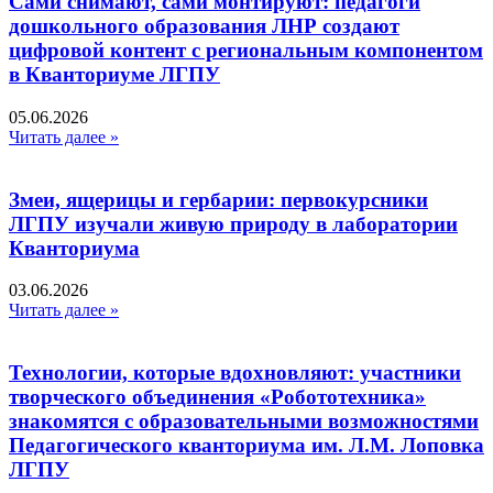
Сами снимают, сами монтируют: педагоги
дошкольного образования ЛНР создают
цифровой контент с региональным компонентом
в Кванториуме ЛГПУ​
05.06.2026
Читать далее »
Змеи, ящерицы и гербарии: первокурсники
ЛГПУ изучали живую природу в лаборатории
Кванториума
03.06.2026
Читать далее »
Технологии, которые вдохновляют: участники
творческого объединения «Робототехника»
знакомятся с образовательными возможностями
Педагогического кванториума им. Л.М. Лоповка
ЛГПУ