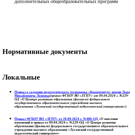
дополнительных общеобразовательных программ
Нормативные документы
Локальные
Приказ о создании педагогического технопарка «Кванториум» имени Льва
Михайловича Лоповка
(
приказ ФГБОУ ВО «ЛГПУ» от 09.04.2024 г. №229-
ОД «О Центре развития образования (филиале) федерального
государственного образовательного учреждения высшего
образования «Луганский государственный педагогический университет»
)
Приказ ФГБОУ ВО «ЛГПУ» от 20.09.2024 г. №486-ОД
«О внесении
изменений в приказ от 09.04.2024 г. №229-ОД «О Центре развития
образования (филиале) федерального государственного образовательного
учреждения высшего образования «Луганский государственный
педагогический университет»