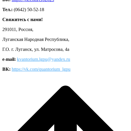
Тел.:
(0642) 50-52-18
Свяжитесь с нами!
291011, Россия,
Луганская Народная Республика,
Г.О. г. Луганск, ул. Матросова, 4а
e-mail:
kvantorium.lgpu@yandex.ru
ВК:
https://vk.com/quantorium_lgpu