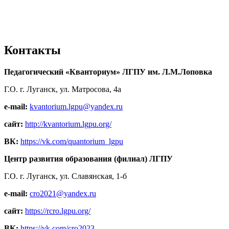
Контакты
Педагогический «Кванториум» ЛГПУ им. Л.М.Лоповка
Г.О. г. Луганск, ул. Матросова, 4а
e-mail:
kvantorium.lgpu@yandex.ru
сайт:
http://kvantorium.lgpu.org/
ВК:
https://vk.com/quantorium_lgpu
Центр развития образования (филиал) ЛГПУ
Г.О. г. Луганск, ул. Славянская, 1-б
e-mail:
cro2021@yandex.ru
сайт:
https://rcro.lgpu.org/
ВК:
https://vk.com/cro2023