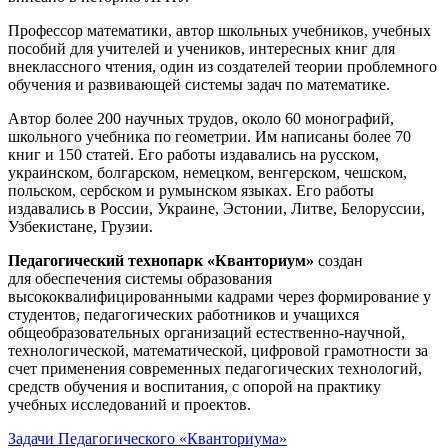
Профессор математики, автор школьных учебников, учебных
пособий для учителей и учеников, интересных книг для
внеклассного чтения, один из создателей теории проблемного
обучения и развивающей системы задач по математике.
Автор более 200 научных трудов, около 60 монографий,
школьного учебника по геометрии. Им написаны более 70
книг и 150 статей. Его работы издавались на русском,
украинском, болгарском, немецком, венгерском, чешском,
польском, сербском и румынском языках. Его работы
издавались в России, Украине, Эстонии, Литве, Белоруссии,
Узбекистане, Грузии.
Педагогический технопарк «Кванториум»
создан
для
обеспечения системы образования
высококвалифицированными кадрами через формирование у
студентов, педагогических работников и учащихся
общеобразовательных организаций естественно-научной,
технологической, математической, цифровой грамотности за
счет применения современных педагогических технологий,
средств обучения и воспитания, с опорой на практику
учебных исследований и проектов.
Задачи Педагогического «Кванториума»