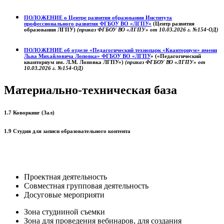
ПОЛОЖЕНИЕ о
Центре развития образования
Института
профессионального развития ФГБОУ ВО «ЛГПУ»
(Центр развития
образования ЛГПУ)
(приказ ФГБОУ ВО «ЛГПУ» от 10.03.2026 г. №154-ОД)
ПОЛОЖЕНИЕ об отделе «Педагогический технопарк «Кванториум» имени
Льва Михайловича Лоповка»
ФГБОУ ВО «ЛГПУ
» («Педагогический
кванториум им. Л.М. Лоповка ЛГПУ»)
(приказ ФГБОУ ВО «ЛГПУ» от
10.03.2026 г. №154-ОД)
Материально-техническая база
1.7 Коворкинг (Зал)
1.9 Студия для записи образовательного контента
Проектная деятельность
Совместная групповая деятельность
Досуговые мероприяти
Зона студииной съемки
Зона для проведения вебинаров, для создания