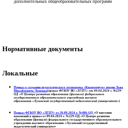
дополнительных общеобразовательных программ
Нормативные документы
Локальные
Приказ о создании педагогического технопарка «Кванториум» имени Льва
Михайловича Лоповка
(
приказ ФГБОУ ВО «ЛГПУ» от 09.04.2024 г. №229-
ОД «О Центре развития образования (филиале) федерального
государственного образовательного учреждения высшего
образования «Луганский государственный педагогический университет»
)
Приказ ФГБОУ ВО «ЛГПУ» от 20.09.2024 г. №486-ОД
«О внесении
изменений в приказ от 09.04.2024 г. №229-ОД «О Центре развития
образования (филиале) федерального государственного образовательного
учреждения высшего образования «Луганский государственный
педагогический университет»