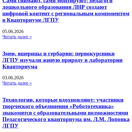
Сами снимают, сами монтируют: педагоги
дошкольного образования ЛНР создают
цифровой контент с региональным компонентом
в Кванториуме ЛГПУ​
05.06.2026
Читать далее »
Змеи, ящерицы и гербарии: первокурсники
ЛГПУ изучали живую природу в лаборатории
Кванториума
03.06.2026
Читать далее »
Технологии, которые вдохновляют: участники
творческого объединения «Робототехника»
знакомятся с образовательными возможностями
Педагогического кванториума им. Л.М. Лоповка
ЛГПУ