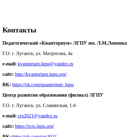
Контакты
Педагогический «Кванториум» ЛГПУ им. Л.М.Лоповка
Г.О. г. Луганск, ул. Матросова, 4а
e-mail:
kvantorium.lgpu@yandex.ru
сайт:
http://kvantorium.lgpu.org/
ВК:
https://vk.com/quantorium_lgpu
Центр развития образования (филиал) ЛГПУ
Г.О. г. Луганск, ул. Славянская, 1-б
e-mail:
cro2021@yandex.ru
сайт:
https://rcro.lgpu.org/
ВК:
https://vk.com/cro2023