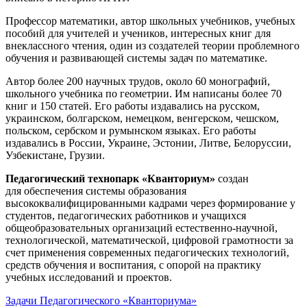
Профессор математики, автор школьных учебников, учебных
пособий для учителей и учеников, интересных книг для
внеклассного чтения, один из создателей теории проблемного
обучения и развивающей системы задач по математике.
Автор более 200 научных трудов, около 60 монографий,
школьного учебника по геометрии. Им написаны более 70
книг и 150 статей. Его работы издавались на русском,
украинском, болгарском, немецком, венгерском, чешском,
польском, сербском и румынском языках. Его работы
издавались в России, Украине, Эстонии, Литве, Белоруссии,
Узбекистане, Грузии.
Педагогический технопарк «Кванториум»
создан
для
обеспечения системы образования
высококвалифицированными кадрами через формирование у
студентов, педагогических работников и учащихся
общеобразовательных организаций естественно-научной,
технологической, математической, цифровой грамотности за
счет применения современных педагогических технологий,
средств обучения и воспитания, с опорой на практику
учебных исследований и проектов.
Задачи Педагогического «Кванториума»