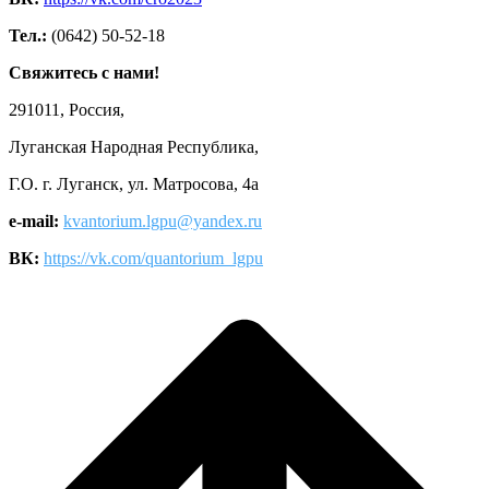
Тел.:
(0642) 50-52-18
Свяжитесь с нами!
291011, Россия,
Луганская Народная Республика,
Г.О. г. Луганск, ул. Матросова, 4а
e-mail:
kvantorium.lgpu@yandex.ru
ВК:
https://vk.com/quantorium_lgpu