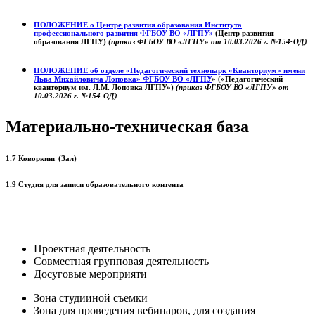
ПОЛОЖЕНИЕ о
Центре развития образования
Института
профессионального развития ФГБОУ ВО «ЛГПУ»
(Центр развития
образования ЛГПУ)
(приказ ФГБОУ ВО «ЛГПУ» от 10.03.2026 г. №154-ОД)
ПОЛОЖЕНИЕ об отделе «Педагогический технопарк «Кванториум» имени
Льва Михайловича Лоповка»
ФГБОУ ВО «ЛГПУ
» («Педагогический
кванториум им. Л.М. Лоповка ЛГПУ»)
(приказ ФГБОУ ВО «ЛГПУ» от
10.03.2026 г. №154-ОД)
Материально-техническая база
1.7 Коворкинг (Зал)
1.9 Студия для записи образовательного контента
Проектная деятельность
Совместная групповая деятельность
Досуговые мероприяти
Зона студииной съемки
Зона для проведения вебинаров, для создания