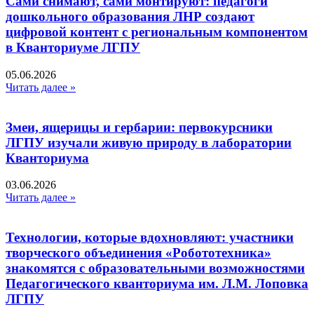
Сами снимают, сами монтируют: педагоги
дошкольного образования ЛНР создают
цифровой контент с региональным компонентом
в Кванториуме ЛГПУ​
05.06.2026
Читать далее »
Змеи, ящерицы и гербарии: первокурсники
ЛГПУ изучали живую природу в лаборатории
Кванториума
03.06.2026
Читать далее »
Технологии, которые вдохновляют: участники
творческого объединения «Робототехника»
знакомятся с образовательными возможностями
Педагогического кванториума им. Л.М. Лоповка
ЛГПУ