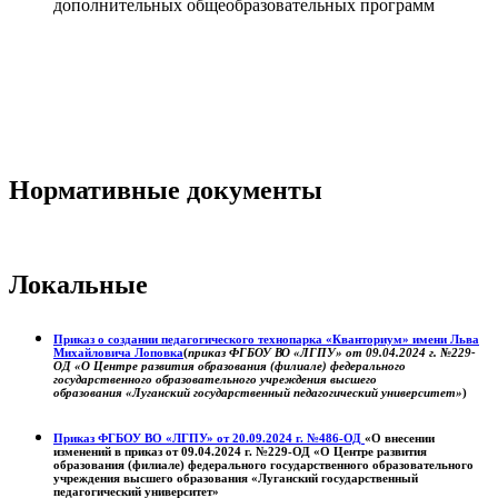
дополнительных общеобразовательных программ
Нормативные документы
Локальные
Приказ о создании педагогического технопарка «Кванториум» имени Льва
Михайловича Лоповка
(
приказ ФГБОУ ВО «ЛГПУ» от 09.04.2024 г. №229-
ОД «О Центре развития образования (филиале) федерального
государственного образовательного учреждения высшего
образования «Луганский государственный педагогический университет»
)
Приказ ФГБОУ ВО «ЛГПУ» от 20.09.2024 г. №486-ОД
«О внесении
изменений в приказ от 09.04.2024 г. №229-ОД «О Центре развития
образования (филиале) федерального государственного образовательного
учреждения высшего образования «Луганский государственный
педагогический университет»