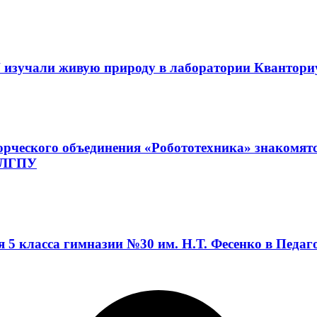
 изучали живую природу в лаборатории Квантор
орческого объединения «Робототехника» знакомят
а ЛГПУ
я 5 класса гимназии №30 им. Н.Т. Фесенко в Педа