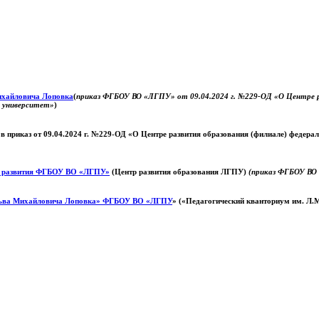
Михайловича Лоповка
(
приказ ФГБОУ ВО «ЛГПУ» от 09.04.2024 г. №229-ОД «О Центре ра
й университет»
)
 в приказ от 09.04.2024 г. №229-ОД «О Центре развития образования (филиале) федер
о развития ФГБОУ ВО «ЛГПУ»
(Центр развития образования ЛГПУ)
(приказ ФГБОУ ВО 
ьва Михайловича Лоповка»
ФГБОУ ВО «ЛГПУ
» («Педагогический кванториум им. Л