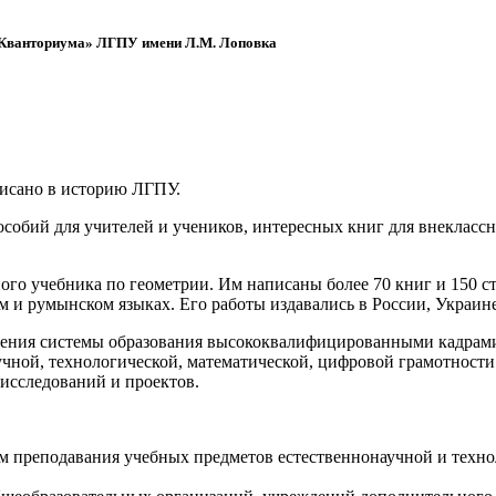
 «Кванториума» ЛГПУ имени Л.М. Лоповка
писано в историю ЛГПУ.
обий для учителей и учеников, интересных книг для внеклассно
ого учебника по геометрии. Им написаны более 70 книг и 150 ст
м и румынском языках. Его работы издавались в России, Украине
ения системы образования высококвалифицированными кадрами 
чной, технологической, математической, цифровой грамотности
х исследований и проектов.
ям преподавания учебных предметов естественнонаучной и техн