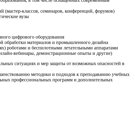
образования, в том числе оснащенных современным
й (мастер-классов, семинаров, конференций, форумов)
гические вузы
очного цифрового оборудования
ой обработки материалов и промышленного дизайна
иях) роботами и беспилотными летательными аппаратами
 онлайн-вебинары, демонстрационные опыты и другие)
альных ситуациях и мер защиты от возможных опасностей в
ршенствованию методики и подходов к преподаванию учебных
ельных профессиональных программ и дополнительных