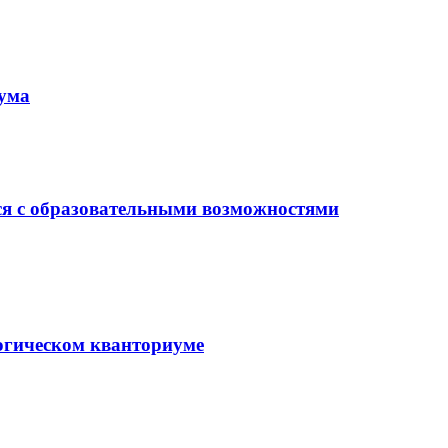
иума
ся с образовательными возможностями
гогическом кванториуме