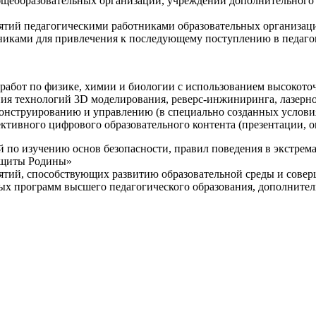
щеобразовательных организаций, учреждений дополнительного 
ятий педагогическими работниками образовательных организаци
никами для привлечения к последующему поступлению в педаго
 работ по физике, химии и биологии с использованием высокот
ния технологий 3D моделирования, реверс-инжиниринга, лазерн
конструированию и управлению (в специально созданных услов
ективного цифрового образовательного контента (презентации,
й по изучению основ безопасности, правил поведения в экстрем
защиты Родины»
иятий, способствующих развитию образовательной среды и сове
ных программ высшего педагогического образования, дополнит