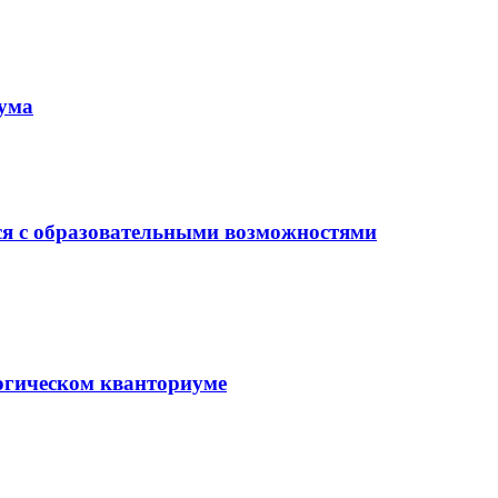
иума
ся с образовательными возможностями
гогическом кванториуме