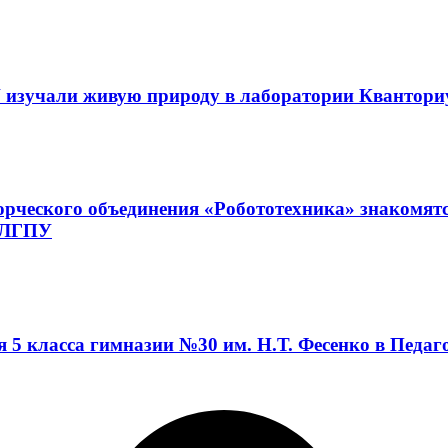
 изучали живую природу в лаборатории Квантор
орческого объединения «Робототехника» знакомят
а ЛГПУ
я 5 класса гимназии №30 им. Н.Т. Фесенко в Педа