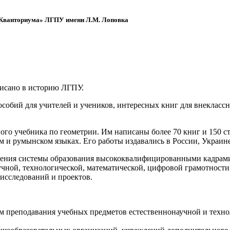
 «Кванториума» ЛГПУ имени Л.М. Лоповка
писано в историю ЛГПУ.
обий для учителей и учеников, интересных книг для внеклассно
ого учебника по геометрии. Им написаны более 70 книг и 150 ст
м и румынском языках. Его работы издавались в России, Украине
ения системы образования высококвалифицированными кадрами 
чной, технологической, математической, цифровой грамотности
х исследований и проектов.
ям преподавания учебных предметов естественнонаучной и техн