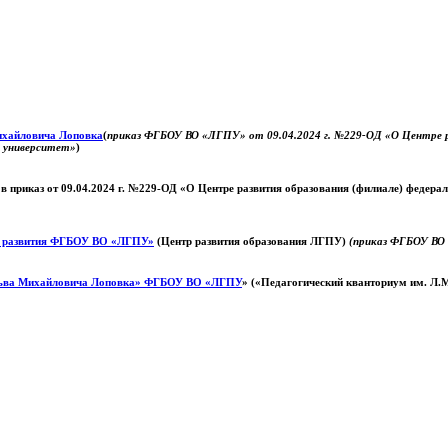
Михайловича Лоповка
(
приказ ФГБОУ ВО «ЛГПУ» от 09.04.2024 г. №229-ОД «О Центре ра
й университет»
)
 в приказ от 09.04.2024 г. №229-ОД «О Центре развития образования (филиале) федер
о развития ФГБОУ ВО «ЛГПУ»
(Центр развития образования ЛГПУ)
(приказ ФГБОУ ВО 
ьва Михайловича Лоповка»
ФГБОУ ВО «ЛГПУ
» («Педагогический кванториум им. Л