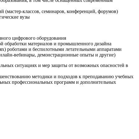
образования, в том числе оснащенных современным
й (мастер-классов, семинаров, конференций, форумов)
гические вузы
очного цифрового оборудования
ой обработки материалов и промышленного дизайна
иях) роботами и беспилотными летательными аппаратами
 онлайн-вебинары, демонстрационные опыты и другие)
альных ситуациях и мер защиты от возможных опасностей в
ршенствованию методики и подходов к преподаванию учебных
ельных профессиональных программ и дополнительных