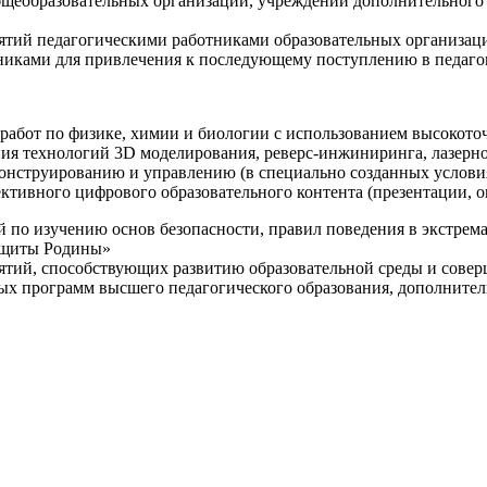
щеобразовательных организаций, учреждений дополнительного 
ятий педагогическими работниками образовательных организаци
никами для привлечения к последующему поступлению в педаго
 работ по физике, химии и биологии с использованием высокот
ния технологий 3D моделирования, реверс-инжиниринга, лазерн
конструированию и управлению (в специально созданных услов
ективного цифрового образовательного контента (презентации,
й по изучению основ безопасности, правил поведения в экстрем
защиты Родины»
иятий, способствующих развитию образовательной среды и сове
ных программ высшего педагогического образования, дополнит