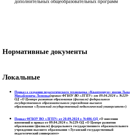
дополнительных общеобразовательных программ
Нормативные документы
Локальные
Приказ о создании педагогического технопарка «Кванториум» имени Льва
Михайловича Лоповка
(
приказ ФГБОУ ВО «ЛГПУ» от 09.04.2024 г. №229-
ОД «О Центре развития образования (филиале) федерального
государственного образовательного учреждения высшего
образования «Луганский государственный педагогический университет»
)
Приказ ФГБОУ ВО «ЛГПУ» от 20.09.2024 г. №486-ОД
«О внесении
изменений в приказ от 09.04.2024 г. №229-ОД «О Центре развития
образования (филиале) федерального государственного образовательного
учреждения высшего образования «Луганский государственный
педагогический университет»