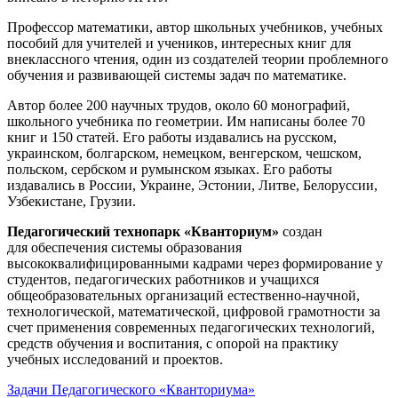
Профессор математики, автор школьных учебников, учебных
пособий для учителей и учеников, интересных книг для
внеклассного чтения, один из создателей теории проблемного
обучения и развивающей системы задач по математике.
Автор более 200 научных трудов, около 60 монографий,
школьного учебника по геометрии. Им написаны более 70
книг и 150 статей. Его работы издавались на русском,
украинском, болгарском, немецком, венгерском, чешском,
польском, сербском и румынском языках. Его работы
издавались в России, Украине, Эстонии, Литве, Белоруссии,
Узбекистане, Грузии.
Педагогический технопарк «Кванториум»
создан
для
обеспечения системы образования
высококвалифицированными кадрами через формирование у
студентов, педагогических работников и учащихся
общеобразовательных организаций естественно-научной,
технологической, математической, цифровой грамотности за
счет применения современных педагогических технологий,
средств обучения и воспитания, с опорой на практику
учебных исследований и проектов.
Задачи Педагогического «Кванториума»