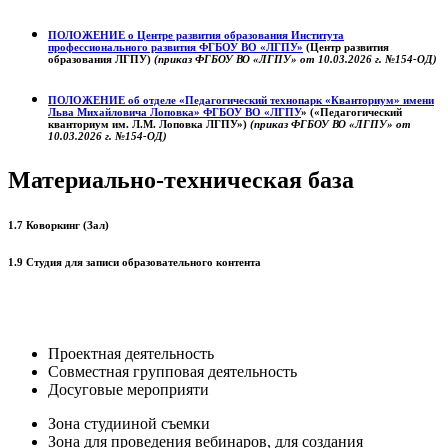
ПОЛОЖЕНИЕ о
Центре развития образования
Института
профессионального развития ФГБОУ ВО «ЛГПУ»
(Центр развития
образования ЛГПУ)
(приказ ФГБОУ ВО «ЛГПУ» от 10.03.2026 г. №154-ОД)
ПОЛОЖЕНИЕ об отделе «Педагогический технопарк «Кванториум» имени
Льва Михайловича Лоповка»
ФГБОУ ВО «ЛГПУ
» («Педагогический
кванториум им. Л.М. Лоповка ЛГПУ»)
(приказ ФГБОУ ВО «ЛГПУ» от
10.03.2026 г. №154-ОД)
Материально-техническая база
1.7 Коворкинг (Зал)
1.9 Студия для записи образовательного контента
Проектная деятельность
Совместная групповая деятельность
Досуговые мероприяти
Зона студииной съемки
Зона для проведения вебинаров, для создания