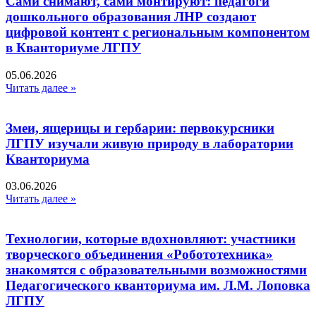
Сами снимают, сами монтируют: педагоги
дошкольного образования ЛНР создают
цифровой контент с региональным компонентом
в Кванториуме ЛГПУ​
05.06.2026
Читать далее »
Змеи, ящерицы и гербарии: первокурсники
ЛГПУ изучали живую природу в лаборатории
Кванториума
03.06.2026
Читать далее »
Технологии, которые вдохновляют: участники
творческого объединения «Робототехника»
знакомятся с образовательными возможностями
Педагогического кванториума им. Л.М. Лоповка
ЛГПУ