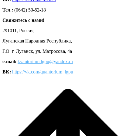
Тел.:
(0642) 50-52-18
Свяжитесь с нами!
291011, Россия,
Луганская Народная Республика,
Г.О. г. Луганск, ул. Матросова, 4а
e-mail:
kvantorium.lgpu@yandex.ru
ВК:
https://vk.com/quantorium_lgpu