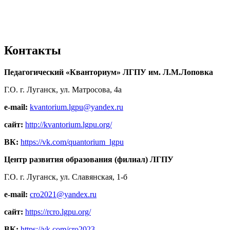
Контакты
Педагогический «Кванториум» ЛГПУ им. Л.М.Лоповка
Г.О. г. Луганск, ул. Матросова, 4а
e-mail:
kvantorium.lgpu@yandex.ru
сайт:
http://kvantorium.lgpu.org/
ВК:
https://vk.com/quantorium_lgpu
Центр развития образования (филиал) ЛГПУ
Г.О. г. Луганск, ул. Славянская, 1-б
e-mail:
cro2021@yandex.ru
сайт:
https://rcro.lgpu.org/
ВК:
https://vk.com/cro2023