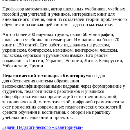
Профессор математики, автор школьных учебников, учебных
пособий для учителей и учеников, интересных книг для
внеклассного чтения, один из создателей теории проблемного
обучения и развивающей системы задач по математике.
Автор более 200 научных трудов, около 60 монографий,
школьного учебника по геометрии. Им написаны более 70
книг и 150 статей. Его работы издавались на русском,
украинском, болгарском, немецком, венгерском, чешском,
польском, сербском и румынском языках. Его работы
издавались в России, Украине, Эстонии, Литве, Белоруссии,
Узбекистане, Грузии.
Педагогический технопарк «Кванториум»
создан
для
обеспечения системы образования
высококвалифицированными кадрами через формирование у
студентов, педагогических работников и учащихся
общеобразовательных организаций естественно-научной,
технологической, математической, цифровой грамотности за
счет применения современных педагогических технологий,
средств обучения и воспитания, с опорой на практику
учебных исследований и проектов.
Задачи Педагогического «Кванториума»