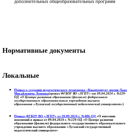
дополнительных общеобразовательных программ
Нормативные документы
Локальные
Приказ о создании педагогического технопарка «Кванториум» имени Льва
Михайловича Лоповка
(
приказ ФГБОУ ВО «ЛГПУ» от 09.04.2024 г. №229-
ОД «О Центре развития образования (филиале) федерального
государственного образовательного учреждения высшего
образования «Луганский государственный педагогический университет»
)
Приказ ФГБОУ ВО «ЛГПУ» от 20.09.2024 г. №486-ОД
«О внесении
изменений в приказ от 09.04.2024 г. №229-ОД «О Центре развития
образования (филиале) федерального государственного образовательного
учреждения высшего образования «Луганский государственный
педагогический университет»