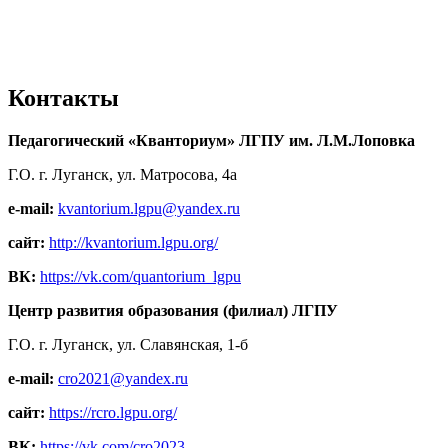
Контакты
Педагогический «Кванториум» ЛГПУ им. Л.М.Лоповка
Г.О. г. Луганск, ул. Матросова, 4а
e-mail:
kvantorium.lgpu@yandex.ru
сайт:
http://kvantorium.lgpu.org/
ВК:
https://vk.com/quantorium_lgpu
Центр развития образования (филиал) ЛГПУ
Г.О. г. Луганск, ул. Славянская, 1-б
e-mail:
cro2021@yandex.ru
сайт:
https://rcro.lgpu.org/
ВК:
https://vk.com/cro2023