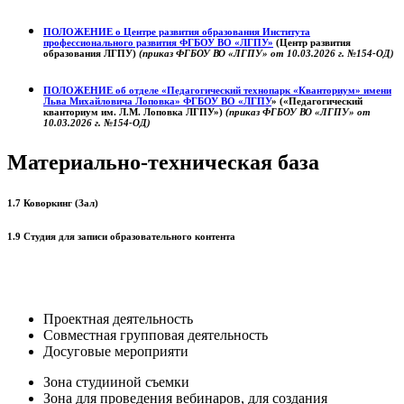
ПОЛОЖЕНИЕ о
Центре развития образования
Института
профессионального развития ФГБОУ ВО «ЛГПУ»
(Центр развития
образования ЛГПУ)
(приказ ФГБОУ ВО «ЛГПУ» от 10.03.2026 г. №154-ОД)
ПОЛОЖЕНИЕ об отделе «Педагогический технопарк «Кванториум» имени
Льва Михайловича Лоповка»
ФГБОУ ВО «ЛГПУ
» («Педагогический
кванториум им. Л.М. Лоповка ЛГПУ»)
(приказ ФГБОУ ВО «ЛГПУ» от
10.03.2026 г. №154-ОД)
Материально-техническая база
1.7 Коворкинг (Зал)
1.9 Студия для записи образовательного контента
Проектная деятельность
Совместная групповая деятельность
Досуговые мероприяти
Зона студииной съемки
Зона для проведения вебинаров, для создания