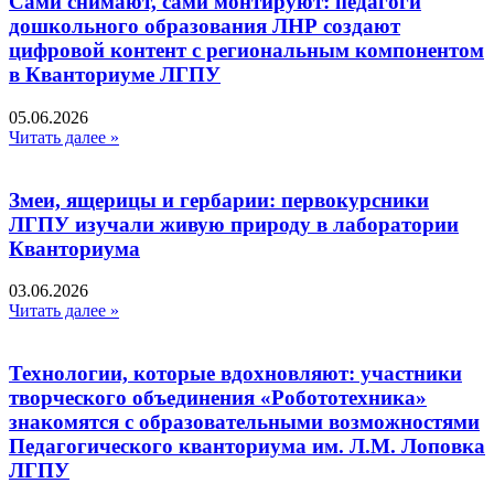
Сами снимают, сами монтируют: педагоги
дошкольного образования ЛНР создают
цифровой контент с региональным компонентом
в Кванториуме ЛГПУ​
05.06.2026
Читать далее »
Змеи, ящерицы и гербарии: первокурсники
ЛГПУ изучали живую природу в лаборатории
Кванториума
03.06.2026
Читать далее »
Технологии, которые вдохновляют: участники
творческого объединения «Робототехника»
знакомятся с образовательными возможностями
Педагогического кванториума им. Л.М. Лоповка
ЛГПУ