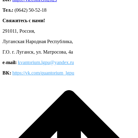
Тел.:
(0642) 50-52-18
Свяжитесь с нами!
291011, Россия,
Луганская Народная Республика,
Г.О. г. Луганск, ул. Матросова, 4а
e-mail:
kvantorium.lgpu@yandex.ru
ВК:
https://vk.com/quantorium_lgpu