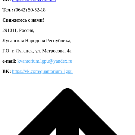
Тел.:
(0642) 50-52-18
Свяжитесь с нами!
291011, Россия,
Луганская Народная Республика,
Г.О. г. Луганск, ул. Матросова, 4а
e-mail:
kvantorium.lgpu@yandex.ru
ВК:
https://vk.com/quantorium_lgpu