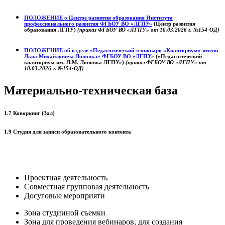
ПОЛОЖЕНИЕ о
Центре развития образования
Института
профессионального развития ФГБОУ ВО «ЛГПУ»
(Центр развития
образования ЛГПУ)
(приказ ФГБОУ ВО «ЛГПУ» от 10.03.2026 г. №154-ОД)
ПОЛОЖЕНИЕ об отделе «Педагогический технопарк «Кванториум» имени
Льва Михайловича Лоповка»
ФГБОУ ВО «ЛГПУ
» («Педагогический
кванториум им. Л.М. Лоповка ЛГПУ»)
(приказ ФГБОУ ВО «ЛГПУ» от
10.03.2026 г. №154-ОД)
Материально-техническая база
1.7 Коворкинг (Зал)
1.9 Студия для записи образовательного контента
Проектная деятельность
Совместная групповая деятельность
Досуговые мероприяти
Зона студииной съемки
Зона для проведения вебинаров, для создания