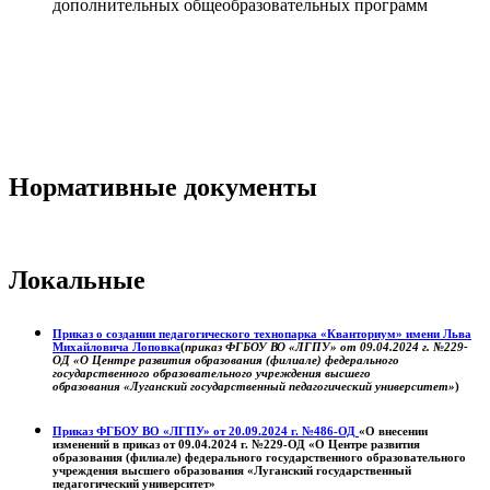
дополнительных общеобразовательных программ
Нормативные документы
Локальные
Приказ о создании педагогического технопарка «Кванториум» имени Льва
Михайловича Лоповка
(
приказ ФГБОУ ВО «ЛГПУ» от 09.04.2024 г. №229-
ОД «О Центре развития образования (филиале) федерального
государственного образовательного учреждения высшего
образования «Луганский государственный педагогический университет»
)
Приказ ФГБОУ ВО «ЛГПУ» от 20.09.2024 г. №486-ОД
«О внесении
изменений в приказ от 09.04.2024 г. №229-ОД «О Центре развития
образования (филиале) федерального государственного образовательного
учреждения высшего образования «Луганский государственный
педагогический университет»