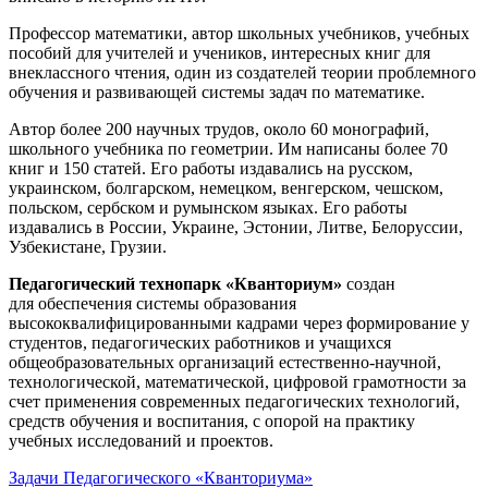
Профессор математики, автор школьных учебников, учебных
пособий для учителей и учеников, интересных книг для
внеклассного чтения, один из создателей теории проблемного
обучения и развивающей системы задач по математике.
Автор более 200 научных трудов, около 60 монографий,
школьного учебника по геометрии. Им написаны более 70
книг и 150 статей. Его работы издавались на русском,
украинском, болгарском, немецком, венгерском, чешском,
польском, сербском и румынском языках. Его работы
издавались в России, Украине, Эстонии, Литве, Белоруссии,
Узбекистане, Грузии.
Педагогический технопарк «Кванториум»
создан
для
обеспечения системы образования
высококвалифицированными кадрами через формирование у
студентов, педагогических работников и учащихся
общеобразовательных организаций естественно-научной,
технологической, математической, цифровой грамотности за
счет применения современных педагогических технологий,
средств обучения и воспитания, с опорой на практику
учебных исследований и проектов.
Задачи Педагогического «Кванториума»