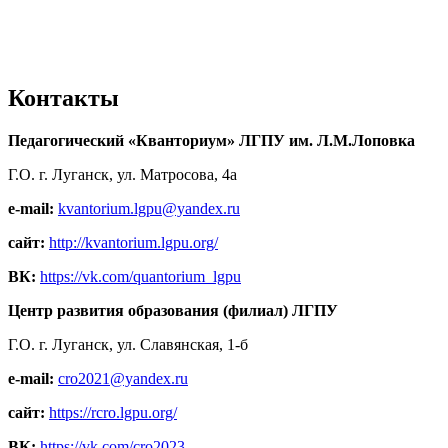
Контакты
Педагогический «Кванториум» ЛГПУ им. Л.М.Лоповка
Г.О. г. Луганск, ул. Матросова, 4а
e-mail:
kvantorium.lgpu@yandex.ru
сайт:
http://kvantorium.lgpu.org/
ВК:
https://vk.com/quantorium_lgpu
Центр развития образования (филиал) ЛГПУ
Г.О. г. Луганск, ул. Славянская, 1-б
e-mail:
cro2021@yandex.ru
сайт:
https://rcro.lgpu.org/
ВК:
https://vk.com/cro2023