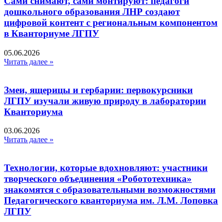
Сами снимают, сами монтируют: педагоги
дошкольного образования ЛНР создают
цифровой контент с региональным компонентом
в Кванториуме ЛГПУ​
05.06.2026
Читать далее »
Змеи, ящерицы и гербарии: первокурсники
ЛГПУ изучали живую природу в лаборатории
Кванториума
03.06.2026
Читать далее »
Технологии, которые вдохновляют: участники
творческого объединения «Робототехника»
знакомятся с образовательными возможностями
Педагогического кванториума им. Л.М. Лоповка
ЛГПУ