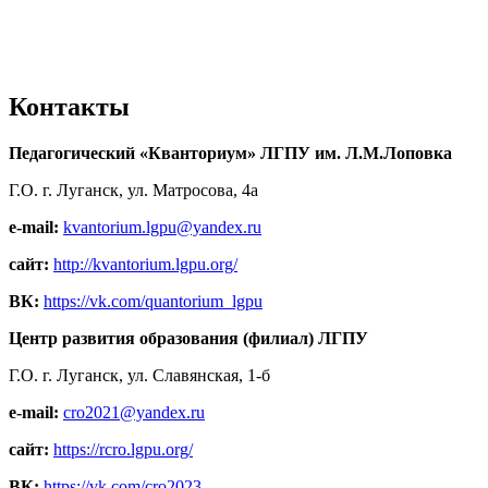
Контакты
Педагогический «Кванториум» ЛГПУ им. Л.М.Лоповка
Г.О. г. Луганск, ул. Матросова, 4а
e-mail:
kvantorium.lgpu@yandex.ru
сайт:
http://kvantorium.lgpu.org/
ВК:
https://vk.com/quantorium_lgpu
Центр развития образования (филиал) ЛГПУ
Г.О. г. Луганск, ул. Славянская, 1-б
e-mail:
cro2021@yandex.ru
сайт:
https://rcro.lgpu.org/
ВК:
https://vk.com/cro2023