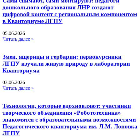
Сами снимают, сами монтируют: педагоги
дошкольного образования ЛНР создают
цифровой контент с региональным компонентом
в Кванториуме ЛГПУ​
05.06.2026
Читать далее »
Змеи, ящерицы и гербарии: первокурсники
ЛГПУ изучали живую природу в лаборатории
Кванториума
03.06.2026
Читать далее »
Технологии, которые вдохновляют: участники
творческого объединения «Робототехника»
знакомятся с образовательными возможностями
Педагогического кванториума им. Л.М. Лоповка
ЛГПУ