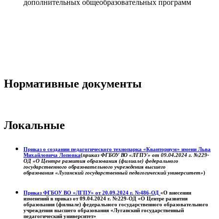
дополнительных общеобразовательных программ
Нормативные документы
Локальные
Приказ о создании педагогического технопарка «Кванториум» имени Льва
Михайловича Лоповка
(
приказ ФГБОУ ВО «ЛГПУ» от 09.04.2024 г. №229-
ОД «О Центре развития образования (филиале) федерального
государственного образовательного учреждения высшего
образования «Луганский государственный педагогический университет»
)
Приказ ФГБОУ ВО «ЛГПУ» от 20.09.2024 г. №486-ОД
«О внесении
изменений в приказ от 09.04.2024 г. №229-ОД «О Центре развития
образования (филиале) федерального государственного образовательного
учреждения высшего образования «Луганский государственный
педагогический университет»