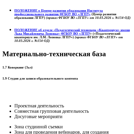
ПОЛОЖЕНИЕ о
Центре развития образования
Института
профессионального развития ФГБОУ ВО «ЛГПУ»
(Центр развития
образования ЛГПУ)
(приказ ФГБОУ ВО «ЛГПУ» от 10.03.2026 г. №154-ОД)
ПОЛОЖЕНИЕ об отделе «Педагогический технопарк «Кванториум» имени
Льва Михайловича Лоповка»
ФГБОУ ВО «ЛГПУ
» («Педагогический
кванториум им. Л.М. Лоповка ЛГПУ»)
(приказ ФГБОУ ВО «ЛГПУ» от
10.03.2026 г. №154-ОД)
Материально-техническая база
1.7 Коворкинг (Зал)
1.9 Студия для записи образовательного контента
Проектная деятельность
Совместная групповая деятельность
Досуговые мероприяти
Зона студииной съемки
Зона для проведения вебинаров, для создания