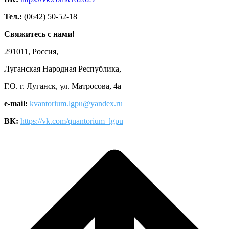
Тел.:
(0642) 50-52-18
Свяжитесь с нами!
291011, Россия,
Луганская Народная Республика,
Г.О. г. Луганск, ул. Матросова, 4а
e-mail:
kvantorium.lgpu@yandex.ru
ВК:
https://vk.com/quantorium_lgpu