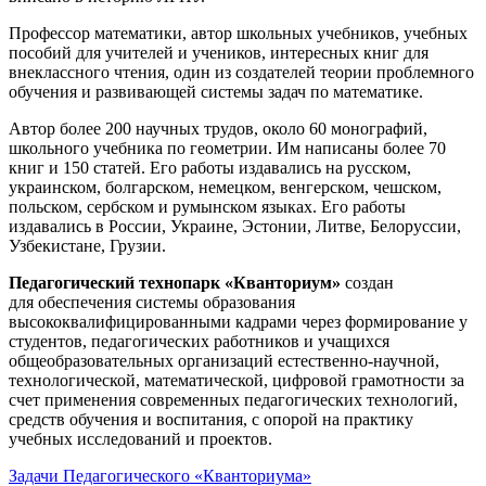
Профессор математики, автор школьных учебников, учебных
пособий для учителей и учеников, интересных книг для
внеклассного чтения, один из создателей теории проблемного
обучения и развивающей системы задач по математике.
Автор более 200 научных трудов, около 60 монографий,
школьного учебника по геометрии. Им написаны более 70
книг и 150 статей. Его работы издавались на русском,
украинском, болгарском, немецком, венгерском, чешском,
польском, сербском и румынском языках. Его работы
издавались в России, Украине, Эстонии, Литве, Белоруссии,
Узбекистане, Грузии.
Педагогический технопарк «Кванториум»
создан
для
обеспечения системы образования
высококвалифицированными кадрами через формирование у
студентов, педагогических работников и учащихся
общеобразовательных организаций естественно-научной,
технологической, математической, цифровой грамотности за
счет применения современных педагогических технологий,
средств обучения и воспитания, с опорой на практику
учебных исследований и проектов.
Задачи Педагогического «Кванториума»