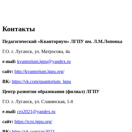
Контакты
Педагогический «Кванториум» ЛГПУ им. Л.М.Лоповка
Г.О. г. Луганск, ул. Матросова, 4а
e-mail:
kvantorium.lgpu@yandex.ru
сайт:
http://kvantorium.lgpu.org/
ВК:
https://vk.com/quantorium_lgpu
Центр развития образования (филиал) ЛГПУ
Г.О. г. Луганск, ул. Славянская, 1-б
e-mail:
cro2021@yandex.ru
сайт:
https://rcro.lgpu.org/
ВК:
https://vk.com/cro2023