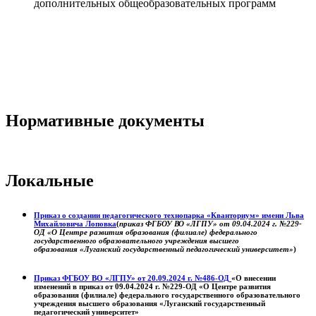
дополнительных общеобразовательных программ
Нормативные документы
Локальные
Приказ о создании педагогического технопарка «Кванториум» имени Льва
Михайловича Лоповка
(
приказ ФГБОУ ВО «ЛГПУ» от 09.04.2024 г. №229-
ОД «О Центре развития образования (филиале) федерального
государственного образовательного учреждения высшего
образования «Луганский государственный педагогический университет»
)
Приказ ФГБОУ ВО «ЛГПУ» от 20.09.2024 г. №486-ОД
«О внесении
изменений в приказ от 09.04.2024 г. №229-ОД «О Центре развития
образования (филиале) федерального государственного образовательного
учреждения высшего образования «Луганский государственный
педагогический университет»