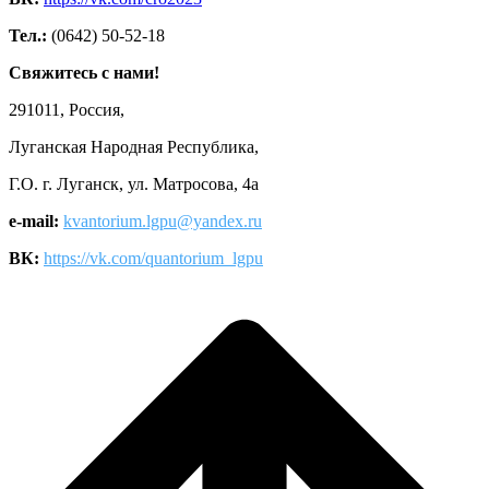
Тел.:
(0642) 50-52-18
Свяжитесь с нами!
291011, Россия,
Луганская Народная Республика,
Г.О. г. Луганск, ул. Матросова, 4а
e-mail:
kvantorium.lgpu@yandex.ru
ВК:
https://vk.com/quantorium_lgpu