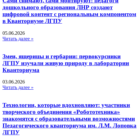
Сами снимают, сами монтируют: педагоги
дошкольного образования ЛНР создают
цифровой контент с региональным компонентом
в Кванториуме ЛГПУ​
05.06.2026
Читать далее »
Змеи, ящерицы и гербарии: первокурсники
ЛГПУ изучали живую природу в лаборатории
Кванториума
03.06.2026
Читать далее »
Технологии, которые вдохновляют: участники
творческого объединения «Робототехника»
знакомятся с образовательными возможностями
Педагогического кванториума им. Л.М. Лоповка
ЛГПУ