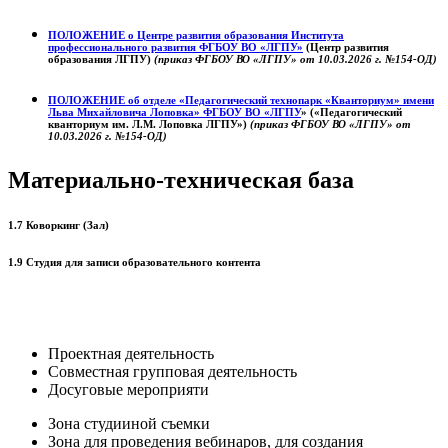
ПОЛОЖЕНИЕ о
Центре развития образования
Института
профессионального развития ФГБОУ ВО «ЛГПУ»
(Центр развития
образования ЛГПУ)
(приказ ФГБОУ ВО «ЛГПУ» от 10.03.2026 г. №154-ОД)
ПОЛОЖЕНИЕ об отделе «Педагогический технопарк «Кванториум» имени
Льва Михайловича Лоповка»
ФГБОУ ВО «ЛГПУ
» («Педагогический
кванториум им. Л.М. Лоповка ЛГПУ»)
(приказ ФГБОУ ВО «ЛГПУ» от
10.03.2026 г. №154-ОД)
Материально-техническая база
1.7 Коворкинг (Зал)
1.9 Студия для записи образовательного контента
Проектная деятельность
Совместная групповая деятельность
Досуговые мероприяти
Зона студииной съемки
Зона для проведения вебинаров, для создания