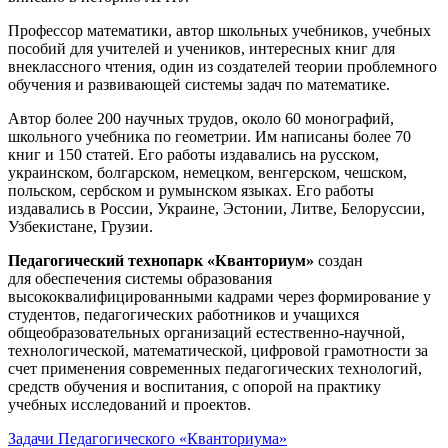
Профессор математики, автор школьных учебников, учебных
пособий для учителей и учеников, интересных книг для
внеклассного чтения, один из создателей теории проблемного
обучения и развивающей системы задач по математике.
Автор более 200 научных трудов, около 60 монографий,
школьного учебника по геометрии. Им написаны более 70
книг и 150 статей. Его работы издавались на русском,
украинском, болгарском, немецком, венгерском, чешском,
польском, сербском и румынском языках. Его работы
издавались в России, Украине, Эстонии, Литве, Белоруссии,
Узбекистане, Грузии.
Педагогический технопарк «Кванториум»
создан
для
обеспечения системы образования
высококвалифицированными кадрами через формирование у
студентов, педагогических работников и учащихся
общеобразовательных организаций естественно-научной,
технологической, математической, цифровой грамотности за
счет применения современных педагогических технологий,
средств обучения и воспитания, с опорой на практику
учебных исследований и проектов.
Задачи Педагогического «Кванториума»