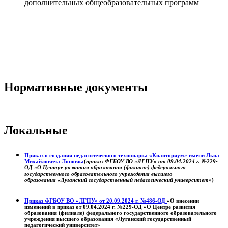
дополнительных общеобразовательных программ
Нормативные документы
Локальные
Приказ о создании педагогического технопарка «Кванториум» имени Льва
Михайловича Лоповка
(
приказ ФГБОУ ВО «ЛГПУ» от 09.04.2024 г. №229-
ОД «О Центре развития образования (филиале) федерального
государственного образовательного учреждения высшего
образования «Луганский государственный педагогический университет»
)
Приказ ФГБОУ ВО «ЛГПУ» от 20.09.2024 г. №486-ОД
«О внесении
изменений в приказ от 09.04.2024 г. №229-ОД «О Центре развития
образования (филиале) федерального государственного образовательного
учреждения высшего образования «Луганский государственный
педагогический университет»