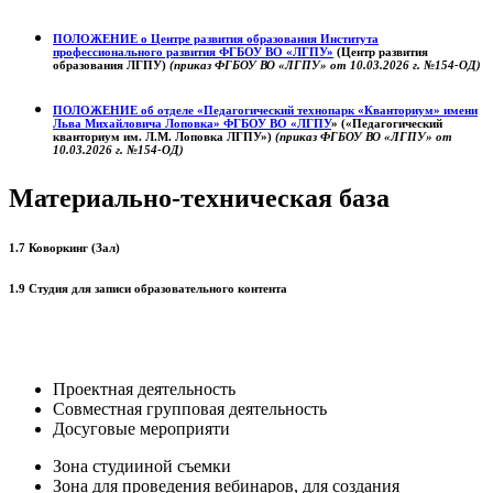
ПОЛОЖЕНИЕ о
Центре развития образования
Института
профессионального развития ФГБОУ ВО «ЛГПУ»
(Центр развития
образования ЛГПУ)
(приказ ФГБОУ ВО «ЛГПУ» от 10.03.2026 г. №154-ОД)
ПОЛОЖЕНИЕ об отделе «Педагогический технопарк «Кванториум» имени
Льва Михайловича Лоповка»
ФГБОУ ВО «ЛГПУ
» («Педагогический
кванториум им. Л.М. Лоповка ЛГПУ»)
(приказ ФГБОУ ВО «ЛГПУ» от
10.03.2026 г. №154-ОД)
Материально-техническая база
1.7 Коворкинг (Зал)
1.9 Студия для записи образовательного контента
Проектная деятельность
Совместная групповая деятельность
Досуговые мероприяти
Зона студииной съемки
Зона для проведения вебинаров, для создания