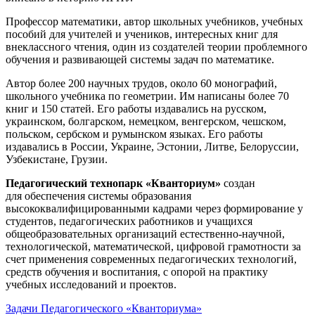
Профессор математики, автор школьных учебников, учебных
пособий для учителей и учеников, интересных книг для
внеклассного чтения, один из создателей теории проблемного
обучения и развивающей системы задач по математике.
Автор более 200 научных трудов, около 60 монографий,
школьного учебника по геометрии. Им написаны более 70
книг и 150 статей. Его работы издавались на русском,
украинском, болгарском, немецком, венгерском, чешском,
польском, сербском и румынском языках. Его работы
издавались в России, Украине, Эстонии, Литве, Белоруссии,
Узбекистане, Грузии.
Педагогический технопарк «Кванториум»
создан
для
обеспечения системы образования
высококвалифицированными кадрами через формирование у
студентов, педагогических работников и учащихся
общеобразовательных организаций естественно-научной,
технологической, математической, цифровой грамотности за
счет применения современных педагогических технологий,
средств обучения и воспитания, с опорой на практику
учебных исследований и проектов.
Задачи Педагогического «Кванториума»