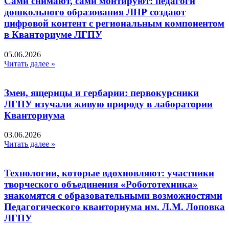
Сами снимают, сами монтируют: педагоги
дошкольного образования ЛНР создают
цифровой контент с региональным компонентом
в Кванториуме ЛГПУ​
05.06.2026
Читать далее »
Змеи, ящерицы и гербарии: первокурсники
ЛГПУ изучали живую природу в лаборатории
Кванториума
03.06.2026
Читать далее »
Технологии, которые вдохновляют: участники
творческого объединения «Робототехника»
знакомятся с образовательными возможностями
Педагогического кванториума им. Л.М. Лоповка
ЛГПУ