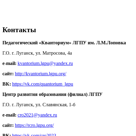
Контакты
Педагогический «Кванториум» ЛГПУ им. Л.М.Лоповка
Г.О. г. Луганск, ул. Матросова, 4а
e-mail:
kvantorium.lgpu@yandex.ru
сайт:
http://kvantorium.lgpu.org/
ВК:
https://vk.com/quantorium_lgpu
Центр развития образования (филиал) ЛГПУ
Г.О. г. Луганск, ул. Славянская, 1-б
e-mail:
cro2021@yandex.ru
сайт:
https://rcro.lgpu.org/
ВК:
https://vk.com/cro2023