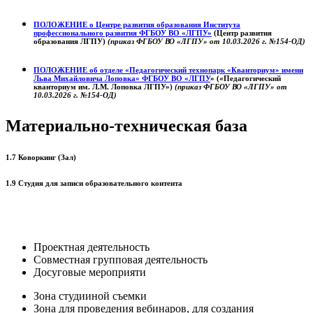
ПОЛОЖЕНИЕ о
Центре развития образования
Института
профессионального развития ФГБОУ ВО «ЛГПУ»
(Центр развития
образования ЛГПУ)
(приказ ФГБОУ ВО «ЛГПУ» от 10.03.2026 г. №154-ОД)
ПОЛОЖЕНИЕ об отделе «Педагогический технопарк «Кванториум» имени
Льва Михайловича Лоповка»
ФГБОУ ВО «ЛГПУ
» («Педагогический
кванториум им. Л.М. Лоповка ЛГПУ»)
(приказ ФГБОУ ВО «ЛГПУ» от
10.03.2026 г. №154-ОД)
Материально-техническая база
1.7 Коворкинг (Зал)
1.9 Студия для записи образовательного контента
Проектная деятельность
Совместная групповая деятельность
Досуговые мероприяти
Зона студииной съемки
Зона для проведения вебинаров, для создания