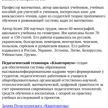
Профессор математики, автор школьных учебников, учебных
пособий для учителей и учеников, интересных книг для
внеклассного чтения, один из создателей теории проблемного
обучения и развивающей системы задач по математике.
Автор более 200 научных трудов, около 60 монографий,
школьного учебника по геометрии. Им написаны более 70
книг и 150 статей. Его работы издавались на русском,
украинском, болгарском, немецком, венгерском, чешском,
польском, сербском и румынском языках. Его работы
издавались в России, Украине, Эстонии, Литве, Белоруссии,
Узбекистане, Грузии.
Педагогический технопарк «Кванториум»
создан
для
обеспечения системы образования
высококвалифицированными кадрами через формирование у
студентов, педагогических работников и учащихся
общеобразовательных организаций естественно-научной,
технологической, математической, цифровой грамотности за
счет применения современных педагогических технологий,
средств обучения и воспитания, с опорой на практику
учебных исследований и проектов.
Задачи Педагогического «Кванториума»