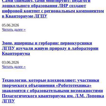
Сами снимают, сами монтируют: педагоги
дошкольного образования ЛНР создают
цифровой контент с региональным компонентом
в Кванториуме ЛГПУ​
05.06.2026
Читать далее »
Змеи, ящерицы и гербарии: первокурсники
ЛГПУ изучали живую природу в лаборатории
Кванториума
03.06.2026
Читать далее »
Технологии, которые вдохновляют: участники
творческого объединения «Робототехника»
знакомятся с образовательными возможностями
Педагогического кванториума им. Л.М. Лоповка
ЛГПУ