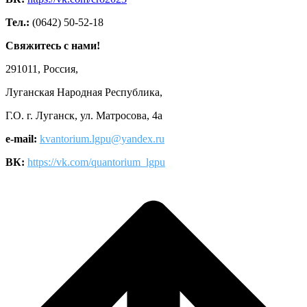
Тел.:
(0642) 50-52-18
Свяжитесь с нами!
291011, Россия,
Луганская Народная Республика,
Г.О. г. Луганск, ул. Матросова, 4а
e-mail:
kvantorium.lgpu@yandex.ru
ВК:
https://vk.com/quantorium_lgpu