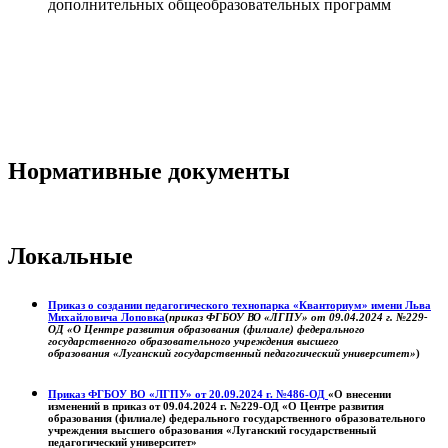
дополнительных общеобразовательных программ
Нормативные документы
Локальные
Приказ о создании педагогического технопарка «Кванториум» имени Льва
Михайловича Лоповка
(
приказ ФГБОУ ВО «ЛГПУ» от 09.04.2024 г. №229-
ОД «О Центре развития образования (филиале) федерального
государственного образовательного учреждения высшего
образования «Луганский государственный педагогический университет»
)
Приказ ФГБОУ ВО «ЛГПУ» от 20.09.2024 г. №486-ОД
«О внесении
изменений в приказ от 09.04.2024 г. №229-ОД «О Центре развития
образования (филиале) федерального государственного образовательного
учреждения высшего образования «Луганский государственный
педагогический университет»