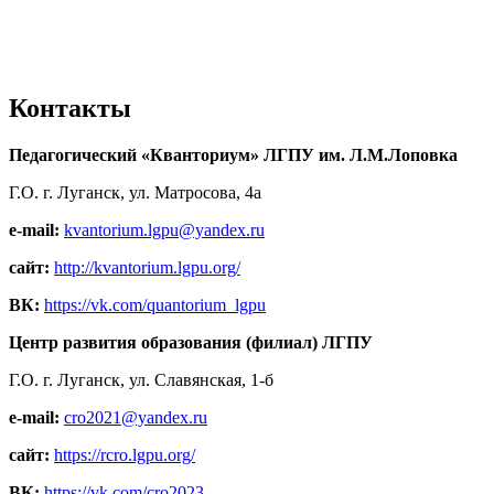
Контакты
Педагогический «Кванториум» ЛГПУ им. Л.М.Лоповка
Г.О. г. Луганск, ул. Матросова, 4а
e-mail:
kvantorium.lgpu@yandex.ru
сайт:
http://kvantorium.lgpu.org/
ВК:
https://vk.com/quantorium_lgpu
Центр развития образования (филиал) ЛГПУ
Г.О. г. Луганск, ул. Славянская, 1-б
e-mail:
cro2021@yandex.ru
сайт:
https://rcro.lgpu.org/
ВК:
https://vk.com/cro2023