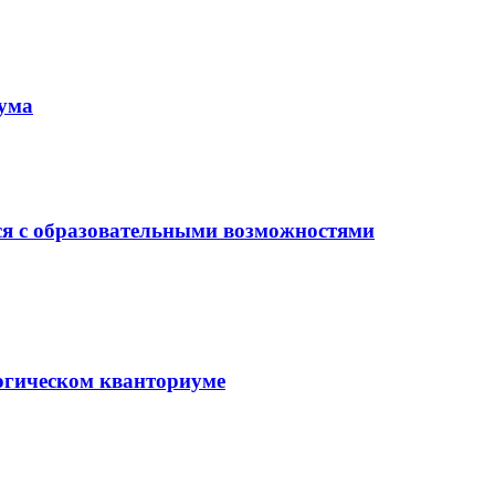
иума
ся с образовательными возможностями
гогическом кванториуме