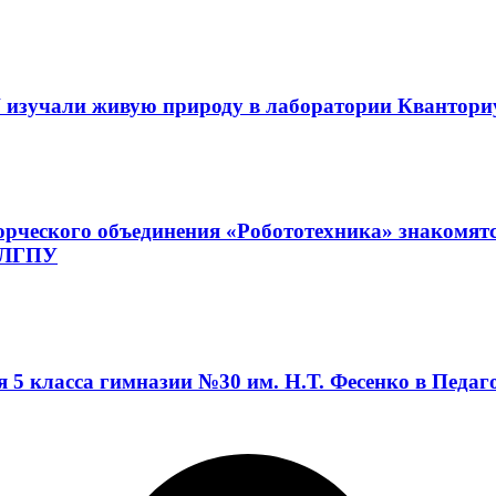
 изучали живую природу в лаборатории Квантор
орческого объединения «Робототехника» знакомят
а ЛГПУ
я 5 класса гимназии №30 им. Н.Т. Фесенко в Педа