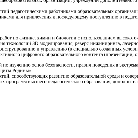
щеобразовательных организаций, учреждений дополнительного 
ятий педагогическими работниками образовательных организаци
никами для привлечения к последующему поступлению в педаго
 работ по физике, химии и биологии с использованием высокот
ния технологий 3D моделирования, реверс-инжиниринга, лазерн
конструированию и управлению (в специально созданных услов
ективного цифрового образовательного контента (презентации,
й по изучению основ безопасности, правил поведения в экстрем
защиты Родины»
иятий, способствующих развитию образовательной среды и сове
ных программ высшего педагогического образования, дополнит