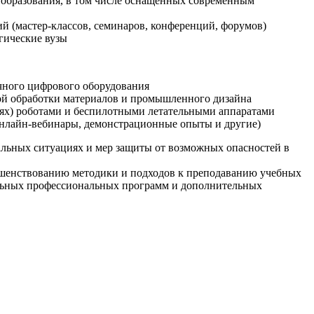
образования, в том числе оснащенных современным
й (мастер-классов, семинаров, конференций, форумов)
гические вузы
очного цифрового оборудования
ой обработки материалов и промышленного дизайна
иях) роботами и беспилотными летательными аппаратами
 онлайн-вебинары, демонстрационные опыты и другие)
альных ситуациях и мер защиты от возможных опасностей в
ршенствованию методики и подходов к преподаванию учебных
ельных профессиональных программ и дополнительных