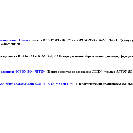
Михайловича Лоповка
(
приказ ФГБОУ ВО «ЛГПУ» от 09.04.2024 г. №229-ОД «О Центре ра
й университет»
)
 в приказ от 09.04.2024 г. №229-ОД «О Центре развития образования (филиале) федер
о развития ФГБОУ ВО «ЛГПУ»
(Центр развития образования ЛГПУ)
(приказ ФГБОУ ВО 
ьва Михайловича Лоповка»
ФГБОУ ВО «ЛГПУ
» («Педагогический кванториум им. Л