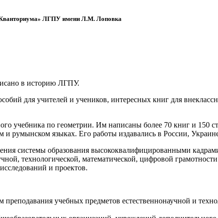
 «Кванториума» ЛГПУ имени Л.М. Лоповка
писано в историю ЛГПУ.
обий для учителей и учеников, интересных книг для внеклассно
ого учебника по геометрии. Им написаны более 70 книг и 150 ст
м и румынском языках. Его работы издавались в России, Украине
ения системы образования высококвалифицированными кадрами 
чной, технологической, математической, цифровой грамотности
х исследований и проектов.
ям преподавания учебных предметов естественнонаучной и техн