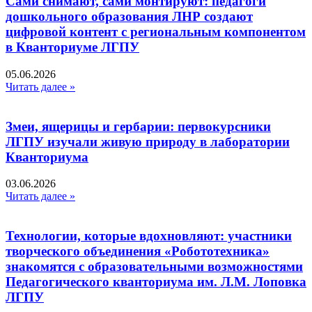
Сами снимают, сами монтируют: педагоги
дошкольного образования ЛНР создают
цифровой контент с региональным компонентом
в Кванториуме ЛГПУ​
05.06.2026
Читать далее »
Змеи, ящерицы и гербарии: первокурсники
ЛГПУ изучали живую природу в лаборатории
Кванториума
03.06.2026
Читать далее »
Технологии, которые вдохновляют: участники
творческого объединения «Робототехника»
знакомятся с образовательными возможностями
Педагогического кванториума им. Л.М. Лоповка
ЛГПУ