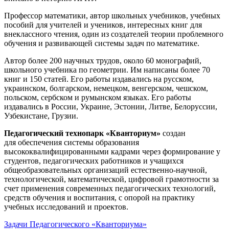
Профессор математики, автор школьных учебников, учебных
пособий для учителей и учеников, интересных книг для
внеклассного чтения, один из создателей теории проблемного
обучения и развивающей системы задач по математике.
Автор более 200 научных трудов, около 60 монографий,
школьного учебника по геометрии. Им написаны более 70
книг и 150 статей. Его работы издавались на русском,
украинском, болгарском, немецком, венгерском, чешском,
польском, сербском и румынском языках. Его работы
издавались в России, Украине, Эстонии, Литве, Белоруссии,
Узбекистане, Грузии.
Педагогический технопарк «Кванториум»
создан
для
обеспечения системы образования
высококвалифицированными кадрами через формирование у
студентов, педагогических работников и учащихся
общеобразовательных организаций естественно-научной,
технологической, математической, цифровой грамотности за
счет применения современных педагогических технологий,
средств обучения и воспитания, с опорой на практику
учебных исследований и проектов.
Задачи Педагогического «Кванториума»