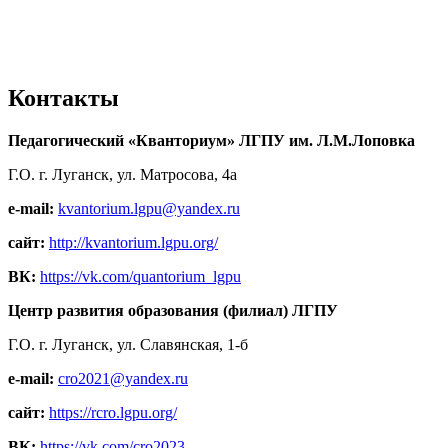
Контакты
Педагогический «Кванториум» ЛГПУ им. Л.М.Лоповка
Г.О. г. Луганск, ул. Матросова, 4а
e-mail:
kvantorium.lgpu@yandex.ru
сайт:
http://kvantorium.lgpu.org/
ВК:
https://vk.com/quantorium_lgpu
Центр развития образования (филиал) ЛГПУ
Г.О. г. Луганск, ул. Славянская, 1-б
e-mail:
cro2021@yandex.ru
сайт:
https://rcro.lgpu.org/
ВК:
https://vk.com/cro2023