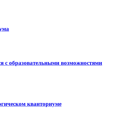
иума
ся с образовательными возможностями
гогическом кванториуме