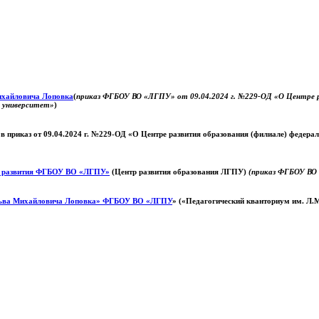
Михайловича Лоповка
(
приказ ФГБОУ ВО «ЛГПУ» от 09.04.2024 г. №229-ОД «О Центре ра
й университет»
)
 в приказ от 09.04.2024 г. №229-ОД «О Центре развития образования (филиале) федер
о развития ФГБОУ ВО «ЛГПУ»
(Центр развития образования ЛГПУ)
(приказ ФГБОУ ВО 
ьва Михайловича Лоповка»
ФГБОУ ВО «ЛГПУ
» («Педагогический кванториум им. Л