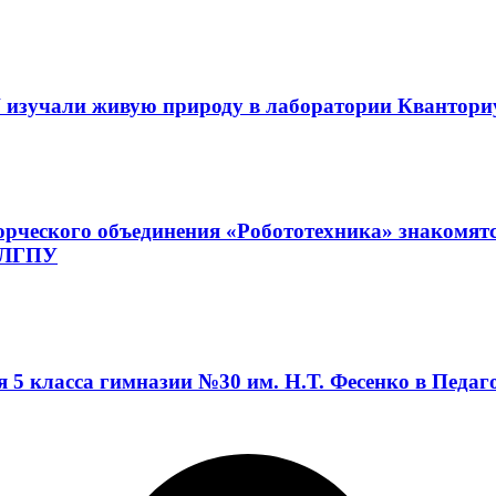
 изучали живую природу в лаборатории Квантор
орческого объединения «Робототехника» знакомят
а ЛГПУ
я 5 класса гимназии №30 им. Н.Т. Фесенко в Педа