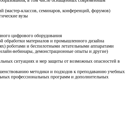
образования, в том числе оснащенных современным
й (мастер-классов, семинаров, конференций, форумов)
гические вузы
очного цифрового оборудования
ой обработки материалов и промышленного дизайна
иях) роботами и беспилотными летательными аппаратами
 онлайн-вебинары, демонстрационные опыты и другие)
альных ситуациях и мер защиты от возможных опасностей в
ршенствованию методики и подходов к преподаванию учебных
ельных профессиональных программ и дополнительных