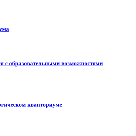
иума
ся с образовательными возможностями
гогическом кванториуме