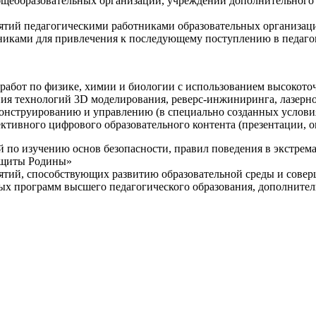
щеобразовательных организаций, учреждений дополнительного 
ятий педагогическими работниками образовательных организаци
никами для привлечения к последующему поступлению в педаго
 работ по физике, химии и биологии с использованием высокот
ния технологий 3D моделирования, реверс-инжиниринга, лазерн
конструированию и управлению (в специально созданных услов
ективного цифрового образовательного контента (презентации,
й по изучению основ безопасности, правил поведения в экстрем
защиты Родины»
иятий, способствующих развитию образовательной среды и сове
ных программ высшего педагогического образования, дополнит