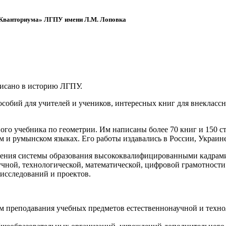
 «Кванториума» ЛГПУ имени Л.М. Лоповка
писано в историю ЛГПУ.
обий для учителей и учеников, интересных книг для внеклассно
ого учебника по геометрии. Им написаны более 70 книг и 150 ст
м и румынском языках. Его работы издавались в России, Украине
ения системы образования высококвалифицированными кадрами 
чной, технологической, математической, цифровой грамотности
х исследований и проектов.
ям преподавания учебных предметов естественнонаучной и техн