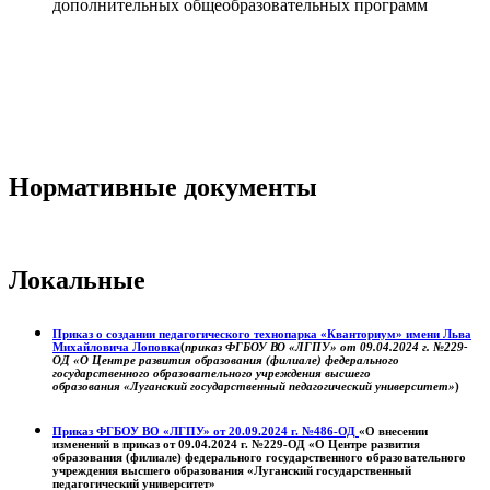
дополнительных общеобразовательных программ
Нормативные документы
Локальные
Приказ о создании педагогического технопарка «Кванториум» имени Льва
Михайловича Лоповка
(
приказ ФГБОУ ВО «ЛГПУ» от 09.04.2024 г. №229-
ОД «О Центре развития образования (филиале) федерального
государственного образовательного учреждения высшего
образования «Луганский государственный педагогический университет»
)
Приказ ФГБОУ ВО «ЛГПУ» от 20.09.2024 г. №486-ОД
«О внесении
изменений в приказ от 09.04.2024 г. №229-ОД «О Центре развития
образования (филиале) федерального государственного образовательного
учреждения высшего образования «Луганский государственный
педагогический университет»