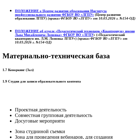
ПОЛОЖЕНИЕ о
Центре развития образования
Института
профессионального развития ФГБОУ ВО «ЛГПУ»
(Центр развития
образования ЛГПУ)
(приказ ФГБОУ ВО «ЛГПУ» от 10.03.2026 г. №154-ОД)
ПОЛОЖЕНИЕ об отделе «Педагогический технопарк «Кванториум» имени
Льва Михайловича Лоповка»
ФГБОУ ВО «ЛГПУ
» («Педагогический
кванториум им. Л.М. Лоповка ЛГПУ»)
(приказ ФГБОУ ВО «ЛГПУ» от
10.03.2026 г. №154-ОД)
Материально-техническая база
1.7 Коворкинг (Зал)
1.9 Студия для записи образовательного контента
Проектная деятельность
Совместная групповая деятельность
Досуговые мероприяти
Зона студииной съемки
Зона для проведения вебинаров, для создания