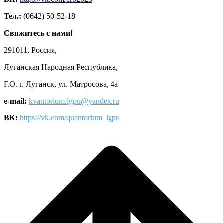
Тел.:
(0642) 50-52-18
Свяжитесь с нами!
291011, Россия,
Луганская Народная Республика,
Г.О. г. Луганск, ул. Матросова, 4а
e-mail:
kvantorium.lgpu@yandex.ru
ВК:
https://vk.com/quantorium_lgpu