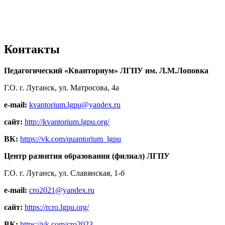
Контакты
Педагогический «Кванториум» ЛГПУ им. Л.М.Лоповка
Г.О. г. Луганск, ул. Матросова, 4а
e-mail:
kvantorium.lgpu@yandex.ru
сайт:
http://kvantorium.lgpu.org/
ВК:
https://vk.com/quantorium_lgpu
Центр развития образования (филиал) ЛГПУ
Г.О. г. Луганск, ул. Славянская, 1-б
e-mail:
cro2021@yandex.ru
сайт:
https://rcro.lgpu.org/
ВК:
https://vk.com/cro2023