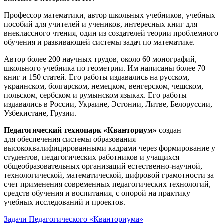
Профессор математики, автор школьных учебников, учебных
пособий для учителей и учеников, интересных книг для
внеклассного чтения, один из создателей теории проблемного
обучения и развивающей системы задач по математике.
Автор более 200 научных трудов, около 60 монографий,
школьного учебника по геометрии. Им написаны более 70
книг и 150 статей. Его работы издавались на русском,
украинском, болгарском, немецком, венгерском, чешском,
польском, сербском и румынском языках. Его работы
издавались в России, Украине, Эстонии, Литве, Белоруссии,
Узбекистане, Грузии.
Педагогический технопарк «Кванториум»
создан
для
обеспечения системы образования
высококвалифицированными кадрами через формирование у
студентов, педагогических работников и учащихся
общеобразовательных организаций естественно-научной,
технологической, математической, цифровой грамотности за
счет применения современных педагогических технологий,
средств обучения и воспитания, с опорой на практику
учебных исследований и проектов.
Задачи Педагогического «Кванториума»