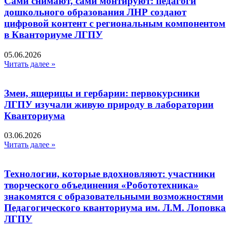
Сами снимают, сами монтируют: педагоги
дошкольного образования ЛНР создают
цифровой контент с региональным компонентом
в Кванториуме ЛГПУ​
05.06.2026
Читать далее »
Змеи, ящерицы и гербарии: первокурсники
ЛГПУ изучали живую природу в лаборатории
Кванториума
03.06.2026
Читать далее »
Технологии, которые вдохновляют: участники
творческого объединения «Робототехника»
знакомятся с образовательными возможностями
Педагогического кванториума им. Л.М. Лоповка
ЛГПУ