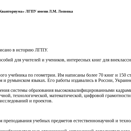
 «Кванториума» ЛГПУ имени Л.М. Лоповка
писано в историю ЛГПУ.
обий для учителей и учеников, интересных книг для внеклассно
ого учебника по геометрии. Им написаны более 70 книг и 150 ст
м и румынском языках. Его работы издавались в России, Украине
ения системы образования высококвалифицированными кадрами 
чной, технологической, математической, цифровой грамотности
х исследований и проектов.
ям преподавания учебных предметов естественнонаучной и техн