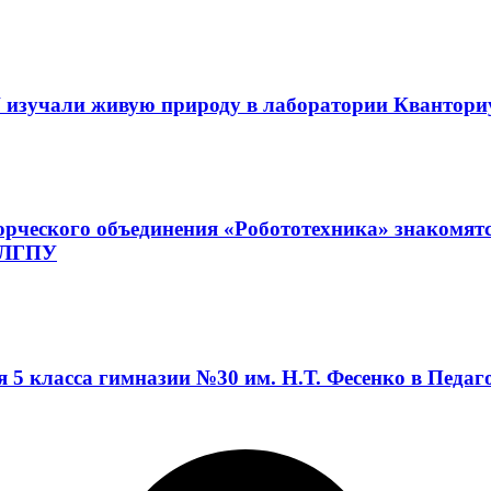
 изучали живую природу в лаборатории Квантор
орческого объединения «Робототехника» знакомят
а ЛГПУ
я 5 класса гимназии №30 им. Н.Т. Фесенко в Педа