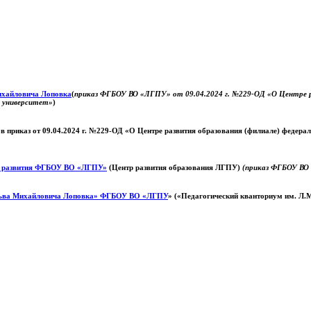
Михайловича Лоповка
(
приказ ФГБОУ ВО «ЛГПУ» от 09.04.2024 г. №229-ОД «О Центре ра
й университет»
)
 в приказ от 09.04.2024 г. №229-ОД «О Центре развития образования (филиале) федер
о развития ФГБОУ ВО «ЛГПУ»
(Центр развития образования ЛГПУ)
(приказ ФГБОУ ВО 
ьва Михайловича Лоповка»
ФГБОУ ВО «ЛГПУ
» («Педагогический кванториум им. Л