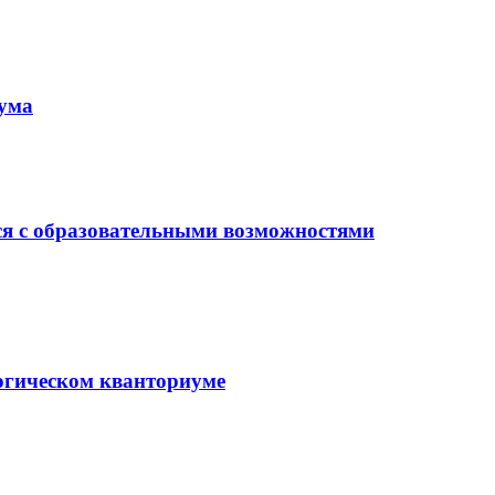
иума
ся с образовательными возможностями
гогическом кванториуме