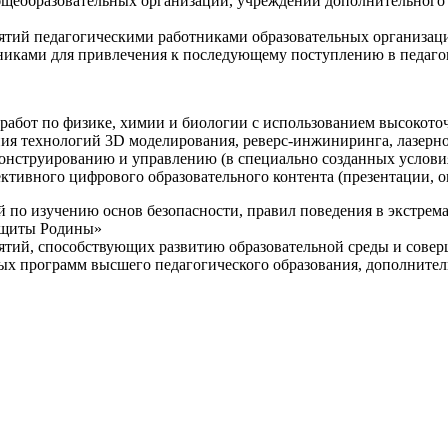
щеобразовательных организаций, учреждений дополнительного 
ятий педагогическими работниками образовательных организаци
никами для привлечения к последующему поступлению в педаго
 работ по физике, химии и биологии с использованием высокот
ния технологий 3D моделирования, реверс-инжиниринга, лазерн
конструированию и управлению (в специально созданных услов
ективного цифрового образовательного контента (презентации,
й по изучению основ безопасности, правил поведения в экстрем
защиты Родины»
иятий, способствующих развитию образовательной среды и сове
ных программ высшего педагогического образования, дополнит