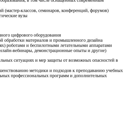
образования, в том числе оснащенных современным
й (мастер-классов, семинаров, конференций, форумов)
гические вузы
очного цифрового оборудования
ой обработки материалов и промышленного дизайна
иях) роботами и беспилотными летательными аппаратами
 онлайн-вебинары, демонстрационные опыты и другие)
альных ситуациях и мер защиты от возможных опасностей в
ршенствованию методики и подходов к преподаванию учебных
ельных профессиональных программ и дополнительных