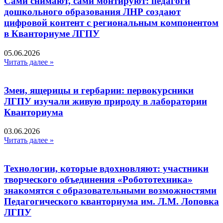
Сами снимают, сами монтируют: педагоги
дошкольного образования ЛНР создают
цифровой контент с региональным компонентом
в Кванториуме ЛГПУ​
05.06.2026
Читать далее »
Змеи, ящерицы и гербарии: первокурсники
ЛГПУ изучали живую природу в лаборатории
Кванториума
03.06.2026
Читать далее »
Технологии, которые вдохновляют: участники
творческого объединения «Робототехника»
знакомятся с образовательными возможностями
Педагогического кванториума им. Л.М. Лоповка
ЛГПУ