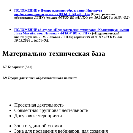
ПОЛОЖЕНИЕ о
Центре развития образования
Института
профессионального развития ФГБОУ ВО «ЛГПУ»
(Центр развития
образования ЛГПУ)
(приказ ФГБОУ ВО «ЛГПУ» от 10.03.2026 г. №154-ОД)
ПОЛОЖЕНИЕ об отделе «Педагогический технопарк «Кванториум» имени
Льва Михайловича Лоповка»
ФГБОУ ВО «ЛГПУ
» («Педагогический
кванториум им. Л.М. Лоповка ЛГПУ»)
(приказ ФГБОУ ВО «ЛГПУ» от
10.03.2026 г. №154-ОД)
Материально-техническая база
1.7 Коворкинг (Зал)
1.9 Студия для записи образовательного контента
Проектная деятельность
Совместная групповая деятельность
Досуговые мероприяти
Зона студииной съемки
Зона для проведения вебинаров, для создания