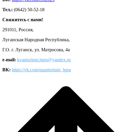
Тел.:
(0642) 50-52-18
Свяжитесь с нами!
291011, Россия,
Луганская Народная Республика,
Г.О. г. Луганск, ул. Матросова, 4а
e-mail:
kvantorium.lgpu@yandex.ru
ВК:
https://vk.com/quantorium_lgpu