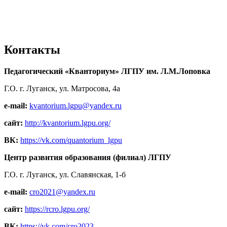
Контакты
Педагогический «Кванториум» ЛГПУ им. Л.М.Лоповка
Г.О. г. Луганск, ул. Матросова, 4а
e-mail:
kvantorium.lgpu@yandex.ru
сайт:
http://kvantorium.lgpu.org/
ВК:
https://vk.com/quantorium_lgpu
Центр развития образования (филиал) ЛГПУ
Г.О. г. Луганск, ул. Славянская, 1-б
e-mail:
cro2021@yandex.ru
сайт:
https://rcro.lgpu.org/
ВК:
https://vk.com/cro2023