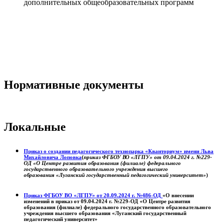
дополнительных общеобразовательных программ
Нормативные документы
Локальные
Приказ о создании педагогического технопарка «Кванториум» имени Льва
Михайловича Лоповка
(
приказ ФГБОУ ВО «ЛГПУ» от 09.04.2024 г. №229-
ОД «О Центре развития образования (филиале) федерального
государственного образовательного учреждения высшего
образования «Луганский государственный педагогический университет»
)
Приказ ФГБОУ ВО «ЛГПУ» от 20.09.2024 г. №486-ОД
«О внесении
изменений в приказ от 09.04.2024 г. №229-ОД «О Центре развития
образования (филиале) федерального государственного образовательного
учреждения высшего образования «Луганский государственный
педагогический университет»