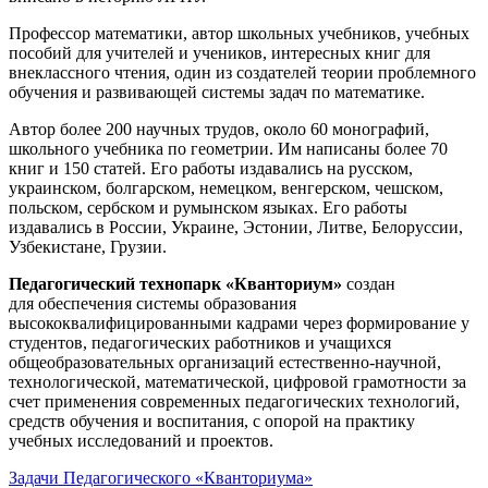
Профессор математики, автор школьных учебников, учебных
пособий для учителей и учеников, интересных книг для
внеклассного чтения, один из создателей теории проблемного
обучения и развивающей системы задач по математике.
Автор более 200 научных трудов, около 60 монографий,
школьного учебника по геометрии. Им написаны более 70
книг и 150 статей. Его работы издавались на русском,
украинском, болгарском, немецком, венгерском, чешском,
польском, сербском и румынском языках. Его работы
издавались в России, Украине, Эстонии, Литве, Белоруссии,
Узбекистане, Грузии.
Педагогический технопарк «Кванториум»
создан
для
обеспечения системы образования
высококвалифицированными кадрами через формирование у
студентов, педагогических работников и учащихся
общеобразовательных организаций естественно-научной,
технологической, математической, цифровой грамотности за
счет применения современных педагогических технологий,
средств обучения и воспитания, с опорой на практику
учебных исследований и проектов.
Задачи Педагогического «Кванториума»