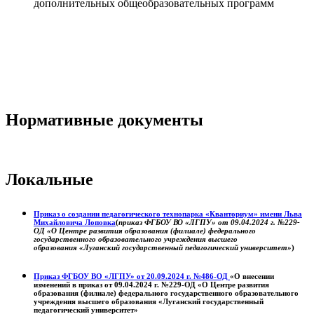
дополнительных общеобразовательных программ
Нормативные документы
Локальные
Приказ о создании педагогического технопарка «Кванториум» имени Льва
Михайловича Лоповка
(
приказ ФГБОУ ВО «ЛГПУ» от 09.04.2024 г. №229-
ОД «О Центре развития образования (филиале) федерального
государственного образовательного учреждения высшего
образования «Луганский государственный педагогический университет»
)
Приказ ФГБОУ ВО «ЛГПУ» от 20.09.2024 г. №486-ОД
«О внесении
изменений в приказ от 09.04.2024 г. №229-ОД «О Центре развития
образования (филиале) федерального государственного образовательного
учреждения высшего образования «Луганский государственный
педагогический университет»