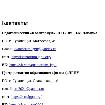
Контакты
Педагогический «Кванториум» ЛГПУ им. Л.М.Лоповка
Г.О. г. Луганск, ул. Матросова, 4а
e-mail:
kvantorium.lgpu@yandex.ru
сайт:
http://kvantorium.lgpu.org/
ВК:
https://vk.com/quantorium_lgpu
Центр развития образования (филиал) ЛГПУ
Г.О. г. Луганск, ул. Славянская, 1-б
e-mail:
cro2021@yandex.ru
сайт:
https://rcro.lgpu.org/
ВК:
https://vk.com/cro2023