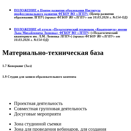
ПОЛОЖЕНИЕ о
Центре развития образования
Института
профессионального развития ФГБОУ ВО «ЛГПУ»
(Центр развития
образования ЛГПУ)
(приказ ФГБОУ ВО «ЛГПУ» от 10.03.2026 г. №154-ОД)
ПОЛОЖЕНИЕ об отделе «Педагогический технопарк «Кванториум» имени
Льва Михайловича Лоповка»
ФГБОУ ВО «ЛГПУ
» («Педагогический
кванториум им. Л.М. Лоповка ЛГПУ»)
(приказ ФГБОУ ВО «ЛГПУ» от
10.03.2026 г. №154-ОД)
Материально-техническая база
1.7 Коворкинг (Зал)
1.9 Студия для записи образовательного контента
Проектная деятельность
Совместная групповая деятельность
Досуговые мероприяти
Зона студииной съемки
Зона для проведения вебинаров, для создания