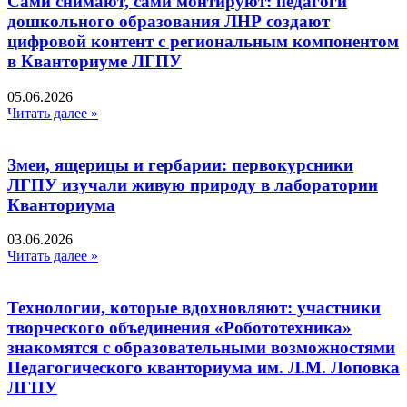
Сами снимают, сами монтируют: педагоги
дошкольного образования ЛНР создают
цифровой контент с региональным компонентом
в Кванториуме ЛГПУ​
05.06.2026
Читать далее »
Змеи, ящерицы и гербарии: первокурсники
ЛГПУ изучали живую природу в лаборатории
Кванториума
03.06.2026
Читать далее »
Технологии, которые вдохновляют: участники
творческого объединения «Робототехника»
знакомятся с образовательными возможностями
Педагогического кванториума им. Л.М. Лоповка
ЛГПУ