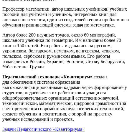
Профессор математики, автор школьных учебников, учебных
пособий для учителей и учеников, интересных книг для
внеклассного чтения, один из создателей теории проблемного
обучения и развивающей системы задач по математике.
Автор более 200 научных трудов, около 60 монографий,
школьного учебника по геометрии. Им написаны более 70
книг и 150 статей. Его работы издавались на русском,
украинском, болгарском, немецком, венгерском, чешском,
польском, сербском и румынском языках. Его работы
издавались в России, Украине, Эстонии, Литве, Белоруссии,
Узбекистане, Грузии.
Педагогический технопарк «Кванториум»
создан
для
обеспечения системы образования
высококвалифицированными кадрами через формирование у
студентов, педагогических работников и учащихся
общеобразовательных организаций естественно-научной,
технологической, математической, цифровой грамотности за
счет применения современных педагогических технологий,
средств обучения и воспитания, с опорой на практику
учебных исследований и проектов.
Задачи Педагогического «Кванториума»