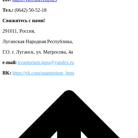
Тел.:
(0642) 50-52-18
Свяжитесь с нами!
291011, Россия,
Луганская Народная Республика,
Г.О. г. Луганск, ул. Матросова, 4а
e-mail:
kvantorium.lgpu@yandex.ru
ВК:
https://vk.com/quantorium_lgpu