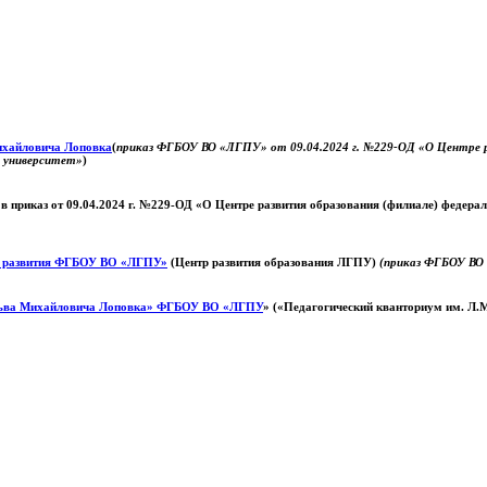
Михайловича Лоповка
(
приказ ФГБОУ ВО «ЛГПУ» от 09.04.2024 г. №229-ОД «О Центре ра
й университет»
)
 в приказ от 09.04.2024 г. №229-ОД «О Центре развития образования (филиале) федер
о развития ФГБОУ ВО «ЛГПУ»
(Центр развития образования ЛГПУ)
(приказ ФГБОУ ВО 
ьва Михайловича Лоповка»
ФГБОУ ВО «ЛГПУ
» («Педагогический кванториум им. Л