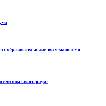
иума
ся с образовательными возможностями
гогическом кванториуме