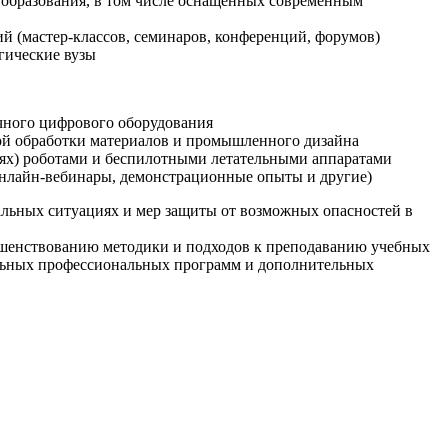
образования, в том числе оснащенных современным
й (мастер-классов, семинаров, конференций, форумов)
гические вузы
очного цифрового оборудования
ой обработки материалов и промышленного дизайна
иях) роботами и беспилотными летательными аппаратами
 онлайн-вебинары, демонстрационные опыты и другие)
альных ситуациях и мер защиты от возможных опасностей в
ршенствованию методики и подходов к преподаванию учебных
ельных профессиональных программ и дополнительных