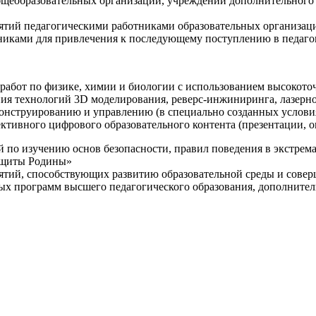
щеобразовательных организаций, учреждений дополнительного 
ятий педагогическими работниками образовательных организаци
никами для привлечения к последующему поступлению в педаго
 работ по физике, химии и биологии с использованием высокот
ния технологий 3D моделирования, реверс-инжиниринга, лазерн
конструированию и управлению (в специально созданных услов
ективного цифрового образовательного контента (презентации,
й по изучению основ безопасности, правил поведения в экстрем
защиты Родины»
иятий, способствующих развитию образовательной среды и сове
ных программ высшего педагогического образования, дополнит