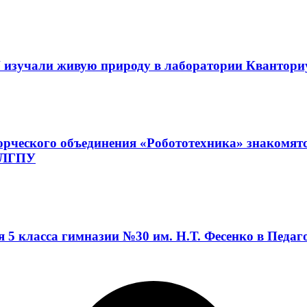
 изучали живую природу в лаборатории Квантор
орческого объединения «Робототехника» знакомят
а ЛГПУ
я 5 класса гимназии №30 им. Н.Т. Фесенко в Педа