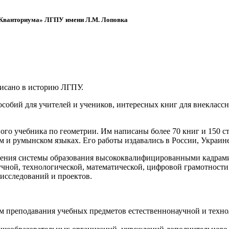
 «Кванториума» ЛГПУ имени Л.М. Лоповка
писано в историю ЛГПУ.
обий для учителей и учеников, интересных книг для внеклассно
ого учебника по геометрии. Им написаны более 70 книг и 150 ст
м и румынском языках. Его работы издавались в России, Украине
ения системы образования высококвалифицированными кадрами 
чной, технологической, математической, цифровой грамотности
х исследований и проектов.
ям преподавания учебных предметов естественнонаучной и техн