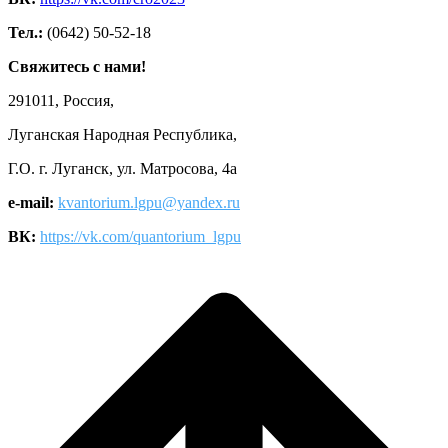
Тел.:
(0642) 50-52-18
Свяжитесь с нами!
291011, Россия,
Луганская Народная Республика,
Г.О. г. Луганск, ул. Матросова, 4а
e-mail:
kvantorium.lgpu@yandex.ru
ВК:
https://vk.com/quantorium_lgpu