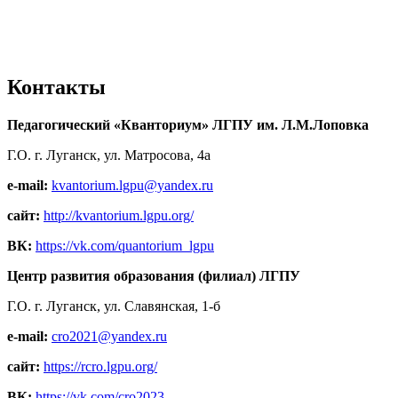
Контакты
Педагогический «Кванториум» ЛГПУ им. Л.М.Лоповка
Г.О. г. Луганск, ул. Матросова, 4а
e-mail:
kvantorium.lgpu@yandex.ru
сайт:
http://kvantorium.lgpu.org/
ВК:
https://vk.com/quantorium_lgpu
Центр развития образования (филиал) ЛГПУ
Г.О. г. Луганск, ул. Славянская, 1-б
e-mail:
cro2021@yandex.ru
сайт:
https://rcro.lgpu.org/
ВК:
https://vk.com/cro2023