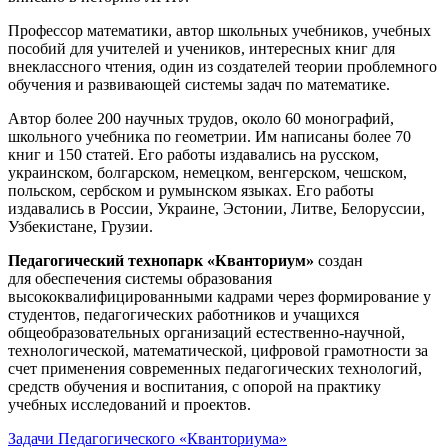
Профессор математики, автор школьных учебников, учебных
пособий для учителей и учеников, интересных книг для
внеклассного чтения, один из создателей теории проблемного
обучения и развивающей системы задач по математике.
Автор более 200 научных трудов, около 60 монографий,
школьного учебника по геометрии. Им написаны более 70
книг и 150 статей. Его работы издавались на русском,
украинском, болгарском, немецком, венгерском, чешском,
польском, сербском и румынском языках. Его работы
издавались в России, Украине, Эстонии, Литве, Белоруссии,
Узбекистане, Грузии.
Педагогический технопарк «Кванториум»
создан
для
обеспечения системы образования
высококвалифицированными кадрами через формирование у
студентов, педагогических работников и учащихся
общеобразовательных организаций естественно-научной,
технологической, математической, цифровой грамотности за
счет применения современных педагогических технологий,
средств обучения и воспитания, с опорой на практику
учебных исследований и проектов.
Задачи Педагогического «Кванториума»