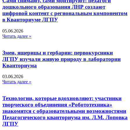
Сами снимают, сами монтируют: педагоги
дошкольного образования ЛНР создают
цифровой контент с региональным компонентом
в Кванториуме ЛГПУ​
05.06.2026
Читать далее »
Змеи, ящерицы и гербарии: первокурсники
ЛГПУ изучали живую природу в лаборатории
Кванториума
03.06.2026
Читать далее »
Технологии, которые вдохновляют: участники
творческого объединения «Робототехника»
знакомятся с образовательными возможностями
Педагогического кванториума им. Л.М. Лоповка
ЛГПУ