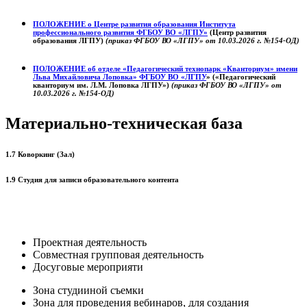
ПОЛОЖЕНИЕ о
Центре развития образования
Института
профессионального развития ФГБОУ ВО «ЛГПУ»
(Центр развития
образования ЛГПУ)
(приказ ФГБОУ ВО «ЛГПУ» от 10.03.2026 г. №154-ОД)
ПОЛОЖЕНИЕ об отделе «Педагогический технопарк «Кванториум» имени
Льва Михайловича Лоповка»
ФГБОУ ВО «ЛГПУ
» («Педагогический
кванториум им. Л.М. Лоповка ЛГПУ»)
(приказ ФГБОУ ВО «ЛГПУ» от
10.03.2026 г. №154-ОД)
Материально-техническая база
1.7 Коворкинг (Зал)
1.9 Студия для записи образовательного контента
Проектная деятельность
Совместная групповая деятельность
Досуговые мероприяти
Зона студииной съемки
Зона для проведения вебинаров, для создания