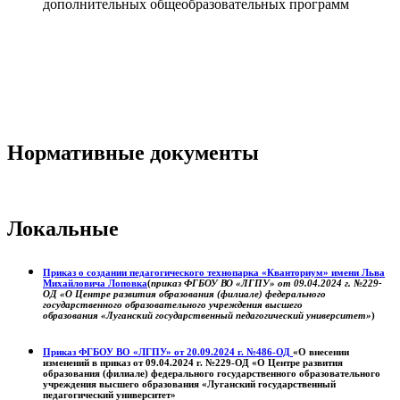
дополнительных общеобразовательных программ
Нормативные документы
Локальные
Приказ о создании педагогического технопарка «Кванториум» имени Льва
Михайловича Лоповка
(
приказ ФГБОУ ВО «ЛГПУ» от 09.04.2024 г. №229-
ОД «О Центре развития образования (филиале) федерального
государственного образовательного учреждения высшего
образования «Луганский государственный педагогический университет»
)
Приказ ФГБОУ ВО «ЛГПУ» от 20.09.2024 г. №486-ОД
«О внесении
изменений в приказ от 09.04.2024 г. №229-ОД «О Центре развития
образования (филиале) федерального государственного образовательного
учреждения высшего образования «Луганский государственный
педагогический университет»