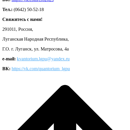
Тел.:
(0642) 50-52-18
Свяжитесь с нами!
291011, Россия,
Луганская Народная Республика,
Г.О. г. Луганск, ул. Матросова, 4а
e-mail:
kvantorium.lgpu@yandex.ru
ВК:
https://vk.com/quantorium_lgpu