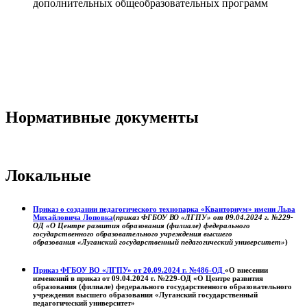
дополнительных общеобразовательных программ
Нормативные документы
Локальные
Приказ о создании педагогического технопарка «Кванториум» имени Льва
Михайловича Лоповка
(
приказ ФГБОУ ВО «ЛГПУ» от 09.04.2024 г. №229-
ОД «О Центре развития образования (филиале) федерального
государственного образовательного учреждения высшего
образования «Луганский государственный педагогический университет»
)
Приказ ФГБОУ ВО «ЛГПУ» от 20.09.2024 г. №486-ОД
«О внесении
изменений в приказ от 09.04.2024 г. №229-ОД «О Центре развития
образования (филиале) федерального государственного образовательного
учреждения высшего образования «Луганский государственный
педагогический университет»