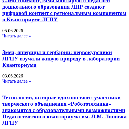
Сами снимают, сами монтируют: педагоги
дошкольного образования ЛНР создают
цифровой контент с региональным компонентом
в Кванториуме ЛГПУ​
05.06.2026
Читать далее »
Змеи, ящерицы и гербарии: первокурсники
ЛГПУ изучали живую природу в лаборатории
Кванториума
03.06.2026
Читать далее »
Технологии, которые вдохновляют: участники
творческого объединения «Робототехника»
знакомятся с образовательными возможностями
Педагогического кванториума им. Л.М. Лоповка
ЛГПУ