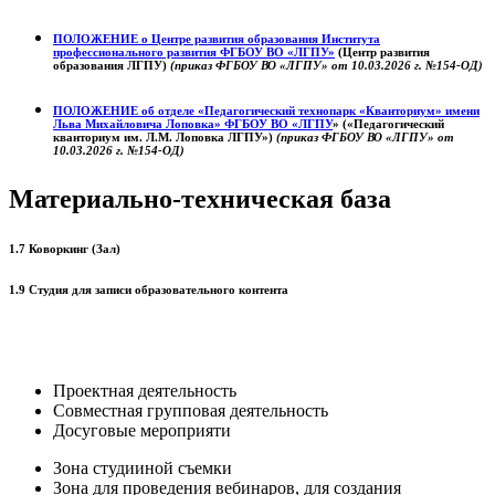
ПОЛОЖЕНИЕ о
Центре развития образования
Института
профессионального развития ФГБОУ ВО «ЛГПУ»
(Центр развития
образования ЛГПУ)
(приказ ФГБОУ ВО «ЛГПУ» от 10.03.2026 г. №154-ОД)
ПОЛОЖЕНИЕ об отделе «Педагогический технопарк «Кванториум» имени
Льва Михайловича Лоповка»
ФГБОУ ВО «ЛГПУ
» («Педагогический
кванториум им. Л.М. Лоповка ЛГПУ»)
(приказ ФГБОУ ВО «ЛГПУ» от
10.03.2026 г. №154-ОД)
Материально-техническая база
1.7 Коворкинг (Зал)
1.9 Студия для записи образовательного контента
Проектная деятельность
Совместная групповая деятельность
Досуговые мероприяти
Зона студииной съемки
Зона для проведения вебинаров, для создания