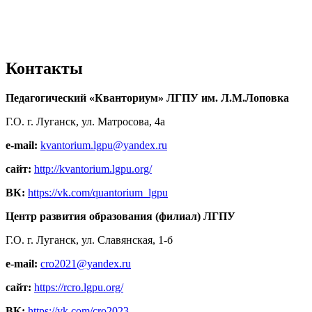
Контакты
Педагогический «Кванториум» ЛГПУ им. Л.М.Лоповка
Г.О. г. Луганск, ул. Матросова, 4а
e-mail:
kvantorium.lgpu@yandex.ru
сайт:
http://kvantorium.lgpu.org/
ВК:
https://vk.com/quantorium_lgpu
Центр развития образования (филиал) ЛГПУ
Г.О. г. Луганск, ул. Славянская, 1-б
e-mail:
cro2021@yandex.ru
сайт:
https://rcro.lgpu.org/
ВК:
https://vk.com/cro2023