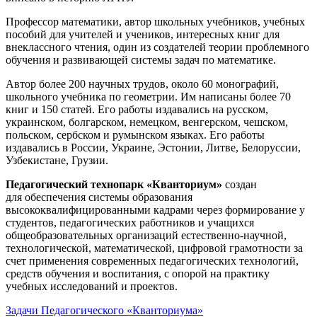
Профессор математики, автор школьных учебников, учебных
пособий для учителей и учеников, интересных книг для
внеклассного чтения, один из создателей теории проблемного
обучения и развивающей системы задач по математике.
Автор более 200 научных трудов, около 60 монографий,
школьного учебника по геометрии. Им написаны более 70
книг и 150 статей. Его работы издавались на русском,
украинском, болгарском, немецком, венгерском, чешском,
польском, сербском и румынском языках. Его работы
издавались в России, Украине, Эстонии, Литве, Белоруссии,
Узбекистане, Грузии.
Педагогический технопарк «Кванториум»
создан
для
обеспечения системы образования
высококвалифицированными кадрами через формирование у
студентов, педагогических работников и учащихся
общеобразовательных организаций естественно-научной,
технологической, математической, цифровой грамотности за
счет применения современных педагогических технологий,
средств обучения и воспитания, с опорой на практику
учебных исследований и проектов.
Задачи Педагогического «Кванториума»