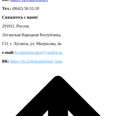
Тел.:
(0642) 50-52-18
Свяжитесь с нами!
291011, Россия,
Луганская Народная Республика,
Г.О. г. Луганск, ул. Матросова, 4а
e-mail:
kvantorium.lgpu@yandex.ru
ВК:
https://vk.com/quantorium_lgpu