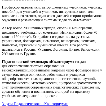
Профессор математики, автор школьных учебников, учебных
пособий для учителей и учеников, интересных книг для
внеклассного чтения, один из создателей теории проблемного
обучения и развивающей системы задач по математике.
Автор более 200 научных трудов, около 60 монографий,
школьного учебника по геометрии. Им написаны более 70
книг и 150 статей. Его работы издавались на русском,
украинском, болгарском, немецком, венгерском, чешском,
польском, сербском и румынском языках. Его работы
издавались в России, Украине, Эстонии, Литве, Белоруссии,
Узбекистане, Грузии.
Педагогический технопарк «Кванториум»
создан
для
обеспечения системы образования
высококвалифицированными кадрами через формирование у
студентов, педагогических работников и учащихся
общеобразовательных организаций естественно-научной,
технологической, математической, цифровой грамотности за
счет применения современных педагогических технологий,
средств обучения и воспитания, с опорой на практику
учебных исследований и проектов.
Задачи Педагогического «Кванториума»