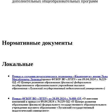
дополнительных общеобразовательных программ
Нормативные документы
Локальные
Приказ о создании педагогического технопарка «Кванториум» имени Льва
Михайловича Лоповка
(
приказ ФГБОУ ВО «ЛГПУ» от 09.04.2024 г. №229-
ОД «О Центре развития образования (филиале) федерального
государственного образовательного учреждения высшего
образования «Луганский государственный педагогический университет»
)
Приказ ФГБОУ ВО «ЛГПУ» от 20.09.2024 г. №486-ОД
«О внесении
изменений в приказ от 09.04.2024 г. №229-ОД «О Центре развития
образования (филиале) федерального государственного образовательного
учреждения высшего образования «Луганский государственный
педагогический университет»