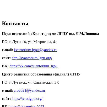
Контакты
Педагогический «Кванториум» ЛГПУ им. Л.М.Лоповка
Г.О. г. Луганск, ул. Матросова, 4а
e-mail:
kvantorium.lgpu@yandex.ru
сайт:
http://kvantorium.lgpu.org/
ВК:
https://vk.com/quantorium_lgpu
Центр развития образования (филиал) ЛГПУ
Г.О. г. Луганск, ул. Славянская, 1-б
e-mail:
cro2021@yandex.ru
сайт:
https://rcro.lgpu.org/
ВК:
https://vk.com/cro2023