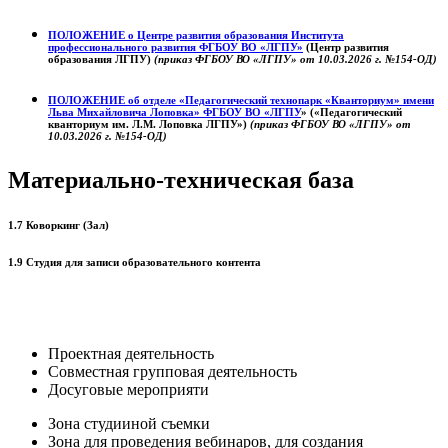
ПОЛОЖЕНИЕ о
Центре развития образования
Института
профессионального развития ФГБОУ ВО «ЛГПУ»
(Центр развития
образования ЛГПУ)
(приказ ФГБОУ ВО «ЛГПУ» от 10.03.2026 г. №154-ОД)
ПОЛОЖЕНИЕ об отделе «Педагогический технопарк «Кванториум» имени
Льва Михайловича Лоповка»
ФГБОУ ВО «ЛГПУ
» («Педагогический
кванториум им. Л.М. Лоповка ЛГПУ»)
(приказ ФГБОУ ВО «ЛГПУ» от
10.03.2026 г. №154-ОД)
Материально-техническая база
1.7 Коворкинг (Зал)
1.9 Студия для записи образовательного контента
Проектная деятельность
Совместная групповая деятельность
Досуговые мероприяти
Зона студииной съемки
Зона для проведения вебинаров, для создания