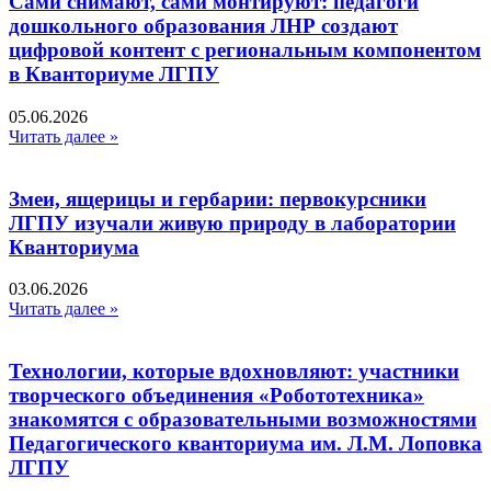
Сами снимают, сами монтируют: педагоги
дошкольного образования ЛНР создают
цифровой контент с региональным компонентом
в Кванториуме ЛГПУ​
05.06.2026
Читать далее »
Змеи, ящерицы и гербарии: первокурсники
ЛГПУ изучали живую природу в лаборатории
Кванториума
03.06.2026
Читать далее »
Технологии, которые вдохновляют: участники
творческого объединения «Робототехника»
знакомятся с образовательными возможностями
Педагогического кванториума им. Л.М. Лоповка
ЛГПУ