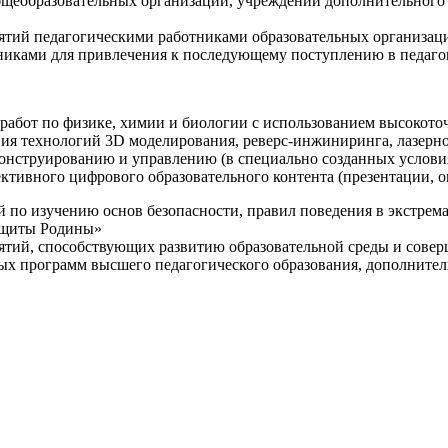
щеобразовательных организаций, учреждений дополнительного 
ятий педагогическими работниками образовательных организаци
никами для привлечения к последующему поступлению в педаго
 работ по физике, химии и биологии с использованием высокот
ния технологий 3D моделирования, реверс-инжиниринга, лазерн
конструированию и управлению (в специально созданных услов
ективного цифрового образовательного контента (презентации,
й по изучению основ безопасности, правил поведения в экстрем
защиты Родины»
иятий, способствующих развитию образовательной среды и сове
ных программ высшего педагогического образования, дополнит