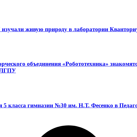
 изучали живую природу в лаборатории Квантор
орческого объединения «Робототехника» знакомят
а ЛГПУ
я 5 класса гимназии №30 им. Н.Т. Фесенко в Педа