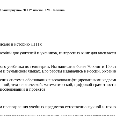
 «Кванториума» ЛГПУ имени Л.М. Лоповка
писано в историю ЛГПУ.
обий для учителей и учеников, интересных книг для внеклассно
ого учебника по геометрии. Им написаны более 70 книг и 150 ст
м и румынском языках. Его работы издавались в России, Украине
ения системы образования высококвалифицированными кадрами 
чной, технологической, математической, цифровой грамотности
х исследований и проектов.
ям преподавания учебных предметов естественнонаучной и техн