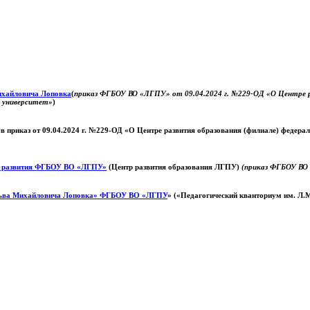
Михайловича Лоповка
(
приказ ФГБОУ ВО «ЛГПУ» от 09.04.2024 г. №229-ОД «О Центре ра
й университет»
)
 в приказ от 09.04.2024 г. №229-ОД «О Центре развития образования (филиале) федер
о развития ФГБОУ ВО «ЛГПУ»
(Центр развития образования ЛГПУ)
(приказ ФГБОУ ВО 
ьва Михайловича Лоповка»
ФГБОУ ВО «ЛГПУ
» («Педагогический кванториум им. Л