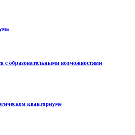
иума
ся с образовательными возможностями
гогическом кванториуме