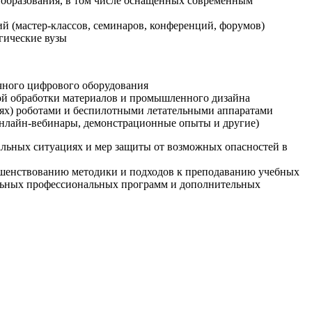
образования, в том числе оснащенных современным
й (мастер-классов, семинаров, конференций, форумов)
гические вузы
очного цифрового оборудования
ой обработки материалов и промышленного дизайна
иях) роботами и беспилотными летательными аппаратами
 онлайн-вебинары, демонстрационные опыты и другие)
альных ситуациях и мер защиты от возможных опасностей в
ршенствованию методики и подходов к преподаванию учебных
ельных профессиональных программ и дополнительных