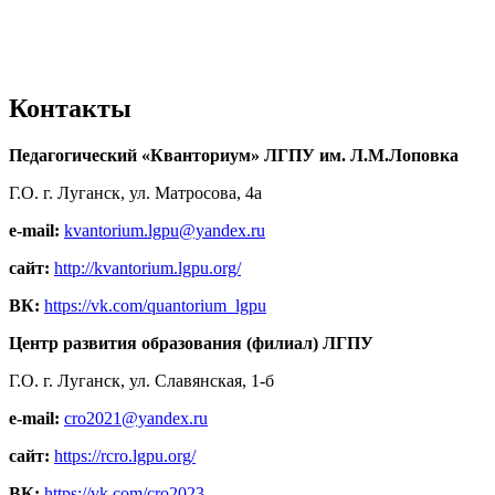
Контакты
Педагогический «Кванториум» ЛГПУ им. Л.М.Лоповка
Г.О. г. Луганск, ул. Матросова, 4а
e-mail:
kvantorium.lgpu@yandex.ru
сайт:
http://kvantorium.lgpu.org/
ВК:
https://vk.com/quantorium_lgpu
Центр развития образования (филиал) ЛГПУ
Г.О. г. Луганск, ул. Славянская, 1-б
e-mail:
cro2021@yandex.ru
сайт:
https://rcro.lgpu.org/
ВК:
https://vk.com/cro2023