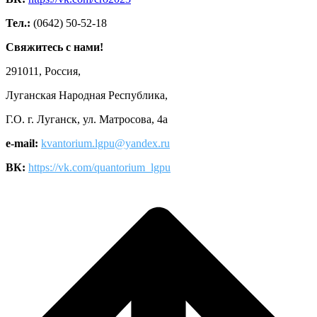
Тел.:
(0642) 50-52-18
Свяжитесь с нами!
291011, Россия,
Луганская Народная Республика,
Г.О. г. Луганск, ул. Матросова, 4а
e-mail:
kvantorium.lgpu@yandex.ru
ВК:
https://vk.com/quantorium_lgpu