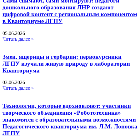
Сами снимают, сами монтируют: педагоги
дошкольного образования ЛНР создают
цифровой контент с региональным компонентом
в Кванториуме ЛГПУ​
05.06.2026
Читать далее »
Змеи, ящерицы и гербарии: первокурсники
ЛГПУ изучали живую природу в лаборатории
Кванториума
03.06.2026
Читать далее »
Технологии, которые вдохновляют: участники
творческого объединения «Робототехника»
знакомятся с образовательными возможностями
Педагогического кванториума им. Л.М. Лоповка
ЛГПУ