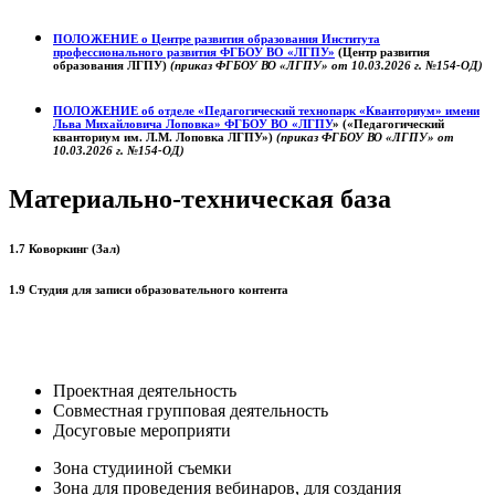
ПОЛОЖЕНИЕ о
Центре развития образования
Института
профессионального развития ФГБОУ ВО «ЛГПУ»
(Центр развития
образования ЛГПУ)
(приказ ФГБОУ ВО «ЛГПУ» от 10.03.2026 г. №154-ОД)
ПОЛОЖЕНИЕ об отделе «Педагогический технопарк «Кванториум» имени
Льва Михайловича Лоповка»
ФГБОУ ВО «ЛГПУ
» («Педагогический
кванториум им. Л.М. Лоповка ЛГПУ»)
(приказ ФГБОУ ВО «ЛГПУ» от
10.03.2026 г. №154-ОД)
Материально-техническая база
1.7 Коворкинг (Зал)
1.9 Студия для записи образовательного контента
Проектная деятельность
Совместная групповая деятельность
Досуговые мероприяти
Зона студииной съемки
Зона для проведения вебинаров, для создания