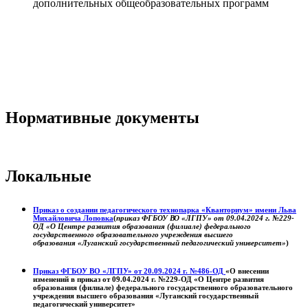
дополнительных общеобразовательных программ
Нормативные документы
Локальные
Приказ о создании педагогического технопарка «Кванториум» имени Льва
Михайловича Лоповка
(
приказ ФГБОУ ВО «ЛГПУ» от 09.04.2024 г. №229-
ОД «О Центре развития образования (филиале) федерального
государственного образовательного учреждения высшего
образования «Луганский государственный педагогический университет»
)
Приказ ФГБОУ ВО «ЛГПУ» от 20.09.2024 г. №486-ОД
«О внесении
изменений в приказ от 09.04.2024 г. №229-ОД «О Центре развития
образования (филиале) федерального государственного образовательного
учреждения высшего образования «Луганский государственный
педагогический университет»