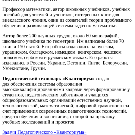
Профессор математики, автор школьных учебников, учебных
пособий для учителей и учеников, интересных книг для
внеклассного чтения, один из создателей теории проблемного
обучения и развивающей системы задач по математике.
Автор более 200 научных трудов, около 60 монографий,
школьного учебника по геометрии. Им написаны более 70
книг и 150 статей. Его работы издавались на русском,
украинском, болгарском, немецком, венгерском, чешском,
польском, сербском и румынском языках. Его работы
издавались в России, Украине, Эстонии, Литве, Белоруссии,
Узбекистане, Грузии.
Педагогический технопарк «Кванториум»
создан
для
обеспечения системы образования
высококвалифицированными кадрами через формирование у
студентов, педагогических работников и учащихся
общеобразовательных организаций естественно-научной,
технологической, математической, цифровой грамотности за
счет применения современных педагогических технологий,
средств обучения и воспитания, с опорой на практику
учебных исследований и проектов.
Задачи Педагогического «Кванториума»