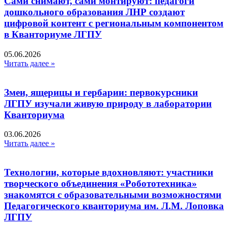
Сами снимают, сами монтируют: педагоги
дошкольного образования ЛНР создают
цифровой контент с региональным компонентом
в Кванториуме ЛГПУ​
05.06.2026
Читать далее »
Змеи, ящерицы и гербарии: первокурсники
ЛГПУ изучали живую природу в лаборатории
Кванториума
03.06.2026
Читать далее »
Технологии, которые вдохновляют: участники
творческого объединения «Робототехника»
знакомятся с образовательными возможностями
Педагогического кванториума им. Л.М. Лоповка
ЛГПУ