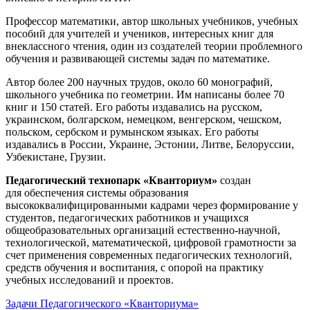
Профессор математики, автор школьных учебников, учебных
пособий для учителей и учеников, интересных книг для
внеклассного чтения, один из создателей теории проблемного
обучения и развивающей системы задач по математике.
Автор более 200 научных трудов, около 60 монографий,
школьного учебника по геометрии. Им написаны более 70
книг и 150 статей. Его работы издавались на русском,
украинском, болгарском, немецком, венгерском, чешском,
польском, сербском и румынском языках. Его работы
издавались в России, Украине, Эстонии, Литве, Белоруссии,
Узбекистане, Грузии.
Педагогический технопарк «Кванториум»
создан
для
обеспечения системы образования
высококвалифицированными кадрами через формирование у
студентов, педагогических работников и учащихся
общеобразовательных организаций естественно-научной,
технологической, математической, цифровой грамотности за
счет применения современных педагогических технологий,
средств обучения и воспитания, с опорой на практику
учебных исследований и проектов.
Задачи Педагогического «Кванториума»