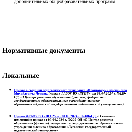
дополнительных общеобразовательных программ
Нормативные документы
Локальные
Приказ о создании педагогического технопарка «Кванториум» имени Льва
Михайловича Лоповка
(
приказ ФГБОУ ВО «ЛГПУ» от 09.04.2024 г. №229-
ОД «О Центре развития образования (филиале) федерального
государственного образовательного учреждения высшего
образования «Луганский государственный педагогический университет»
)
Приказ ФГБОУ ВО «ЛГПУ» от 20.09.2024 г. №486-ОД
«О внесении
изменений в приказ от 09.04.2024 г. №229-ОД «О Центре развития
образования (филиале) федерального государственного образовательного
учреждения высшего образования «Луганский государственный
педагогический университет»