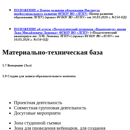
ПОЛОЖЕНИЕ о
Центре развития образования
Института
профессионального развития ФГБОУ ВО «ЛГПУ»
(Центр развития
образования ЛГПУ)
(приказ ФГБОУ ВО «ЛГПУ» от 10.03.2026 г. №154-ОД)
ПОЛОЖЕНИЕ об отделе «Педагогический технопарк «Кванториум» имени
Льва Михайловича Лоповка»
ФГБОУ ВО «ЛГПУ
» («Педагогический
кванториум им. Л.М. Лоповка ЛГПУ»)
(приказ ФГБОУ ВО «ЛГПУ» от
10.03.2026 г. №154-ОД)
Материально-техническая база
1.7 Коворкинг (Зал)
1.9 Студия для записи образовательного контента
Проектная деятельность
Совместная групповая деятельность
Досуговые мероприяти
Зона студииной съемки
Зона для проведения вебинаров, для создания