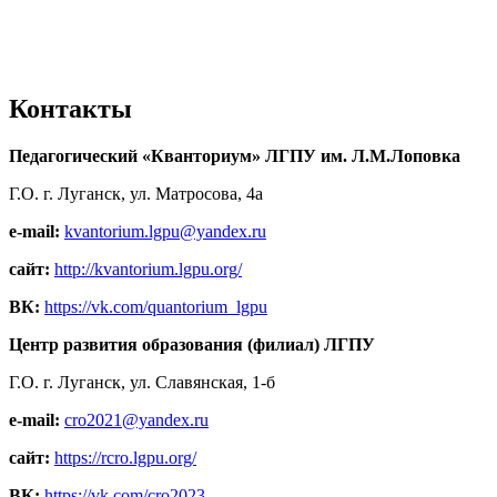
Контакты
Педагогический «Кванториум» ЛГПУ им. Л.М.Лоповка
Г.О. г. Луганск, ул. Матросова, 4а
e-mail:
kvantorium.lgpu@yandex.ru
сайт:
http://kvantorium.lgpu.org/
ВК:
https://vk.com/quantorium_lgpu
Центр развития образования (филиал) ЛГПУ
Г.О. г. Луганск, ул. Славянская, 1-б
e-mail:
cro2021@yandex.ru
сайт:
https://rcro.lgpu.org/
ВК:
https://vk.com/cro2023