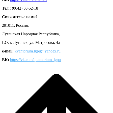
Тел.:
(0642) 50-52-18
Свяжитесь с нами!
291011, Россия,
Луганская Народная Республика,
Г.О. г. Луганск, ул. Матросова, 4а
e-mail:
kvantorium.lgpu@yandex.ru
ВК:
https://vk.com/quantorium_lgpu