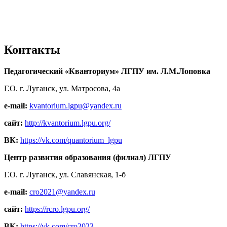
Контакты
Педагогический «Кванториум» ЛГПУ им. Л.М.Лоповка
Г.О. г. Луганск, ул. Матросова, 4а
e-mail:
kvantorium.lgpu@yandex.ru
сайт:
http://kvantorium.lgpu.org/
ВК:
https://vk.com/quantorium_lgpu
Центр развития образования (филиал) ЛГПУ
Г.О. г. Луганск, ул. Славянская, 1-б
e-mail:
cro2021@yandex.ru
сайт:
https://rcro.lgpu.org/
ВК:
https://vk.com/cro2023