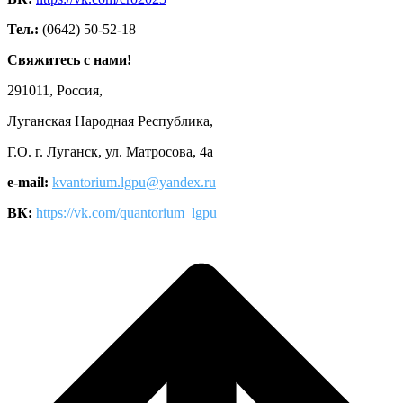
Тел.:
(0642) 50-52-18
Свяжитесь с нами!
291011, Россия,
Луганская Народная Республика,
Г.О. г. Луганск, ул. Матросова, 4а
e-mail:
kvantorium.lgpu@yandex.ru
ВК:
https://vk.com/quantorium_lgpu