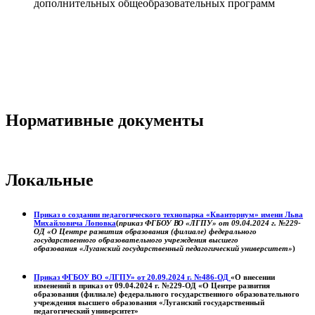
дополнительных общеобразовательных программ
Нормативные документы
Локальные
Приказ о создании педагогического технопарка «Кванториум» имени Льва
Михайловича Лоповка
(
приказ ФГБОУ ВО «ЛГПУ» от 09.04.2024 г. №229-
ОД «О Центре развития образования (филиале) федерального
государственного образовательного учреждения высшего
образования «Луганский государственный педагогический университет»
)
Приказ ФГБОУ ВО «ЛГПУ» от 20.09.2024 г. №486-ОД
«О внесении
изменений в приказ от 09.04.2024 г. №229-ОД «О Центре развития
образования (филиале) федерального государственного образовательного
учреждения высшего образования «Луганский государственный
педагогический университет»