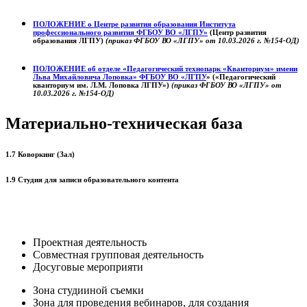
ПОЛОЖЕНИЕ о
Центре развития образования
Института
профессионального развития ФГБОУ ВО «ЛГПУ»
(Центр развития
образования ЛГПУ)
(приказ ФГБОУ ВО «ЛГПУ» от 10.03.2026 г. №154-ОД)
ПОЛОЖЕНИЕ об отделе «Педагогический технопарк «Кванториум» имени
Льва Михайловича Лоповка»
ФГБОУ ВО «ЛГПУ
» («Педагогический
кванториум им. Л.М. Лоповка ЛГПУ»)
(приказ ФГБОУ ВО «ЛГПУ» от
10.03.2026 г. №154-ОД)
Материально-техническая база
1.7 Коворкинг (Зал)
1.9 Студия для записи образовательного контента
Проектная деятельность
Совместная групповая деятельность
Досуговые мероприяти
Зона студииной съемки
Зона для проведения вебинаров, для создания