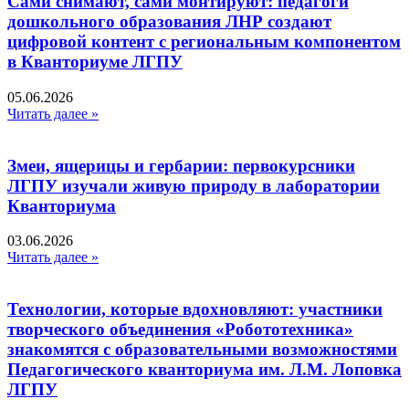
Сами снимают, сами монтируют: педагоги
дошкольного образования ЛНР создают
цифровой контент с региональным компонентом
в Кванториуме ЛГПУ​
05.06.2026
Читать далее »
Змеи, ящерицы и гербарии: первокурсники
ЛГПУ изучали живую природу в лаборатории
Кванториума
03.06.2026
Читать далее »
Технологии, которые вдохновляют: участники
творческого объединения «Робототехника»
знакомятся с образовательными возможностями
Педагогического кванториума им. Л.М. Лоповка
ЛГПУ