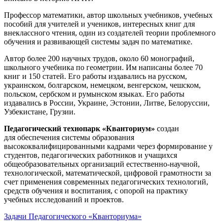
Профессор математики, автор школьных учебников, учебных
пособий для учителей и учеников, интересных книг для
внеклассного чтения, один из создателей теории проблемного
обучения и развивающей системы задач по математике.
Автор более 200 научных трудов, около 60 монографий,
школьного учебника по геометрии. Им написаны более 70
книг и 150 статей. Его работы издавались на русском,
украинском, болгарском, немецком, венгерском, чешском,
польском, сербском и румынском языках. Его работы
издавались в России, Украине, Эстонии, Литве, Белоруссии,
Узбекистане, Грузии.
Педагогический технопарк «Кванториум»
создан
для
обеспечения системы образования
высококвалифицированными кадрами через формирование у
студентов, педагогических работников и учащихся
общеобразовательных организаций естественно-научной,
технологической, математической, цифровой грамотности за
счет применения современных педагогических технологий,
средств обучения и воспитания, с опорой на практику
учебных исследований и проектов.
Задачи Педагогического «Кванториума»