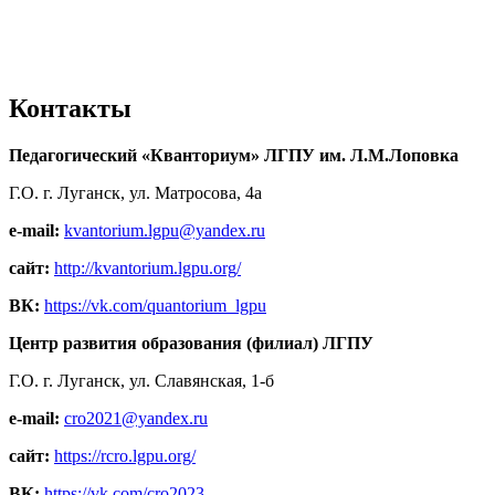
Контакты
Педагогический «Кванториум» ЛГПУ им. Л.М.Лоповка
Г.О. г. Луганск, ул. Матросова, 4а
e-mail:
kvantorium.lgpu@yandex.ru
сайт:
http://kvantorium.lgpu.org/
ВК:
https://vk.com/quantorium_lgpu
Центр развития образования (филиал) ЛГПУ
Г.О. г. Луганск, ул. Славянская, 1-б
e-mail:
cro2021@yandex.ru
сайт:
https://rcro.lgpu.org/
ВК:
https://vk.com/cro2023