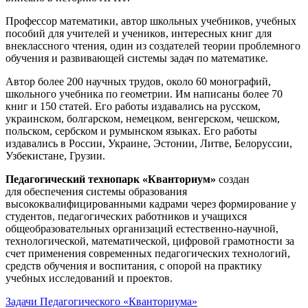
Профессор математики, автор школьных учебников, учебных
пособий для учителей и учеников, интересных книг для
внеклассного чтения, один из создателей теории проблемного
обучения и развивающей системы задач по математике.
Автор более 200 научных трудов, около 60 монографий,
школьного учебника по геометрии. Им написаны более 70
книг и 150 статей. Его работы издавались на русском,
украинском, болгарском, немецком, венгерском, чешском,
польском, сербском и румынском языках. Его работы
издавались в России, Украине, Эстонии, Литве, Белоруссии,
Узбекистане, Грузии.
Педагогический технопарк «Кванториум»
создан
для
обеспечения системы образования
высококвалифицированными кадрами через формирование у
студентов, педагогических работников и учащихся
общеобразовательных организаций естественно-научной,
технологической, математической, цифровой грамотности за
счет применения современных педагогических технологий,
средств обучения и воспитания, с опорой на практику
учебных исследований и проектов.
Задачи Педагогического «Кванториума»