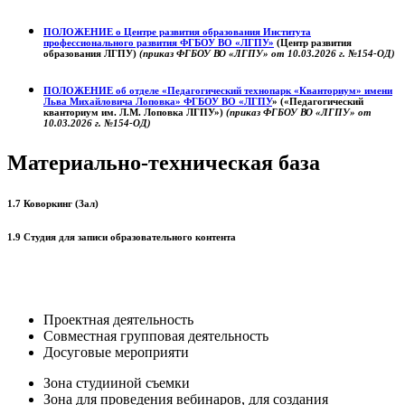
ПОЛОЖЕНИЕ о
Центре развития образования
Института
профессионального развития ФГБОУ ВО «ЛГПУ»
(Центр развития
образования ЛГПУ)
(приказ ФГБОУ ВО «ЛГПУ» от 10.03.2026 г. №154-ОД)
ПОЛОЖЕНИЕ об отделе «Педагогический технопарк «Кванториум» имени
Льва Михайловича Лоповка»
ФГБОУ ВО «ЛГПУ
» («Педагогический
кванториум им. Л.М. Лоповка ЛГПУ»)
(приказ ФГБОУ ВО «ЛГПУ» от
10.03.2026 г. №154-ОД)
Материально-техническая база
1.7 Коворкинг (Зал)
1.9 Студия для записи образовательного контента
Проектная деятельность
Совместная групповая деятельность
Досуговые мероприяти
Зона студииной съемки
Зона для проведения вебинаров, для создания