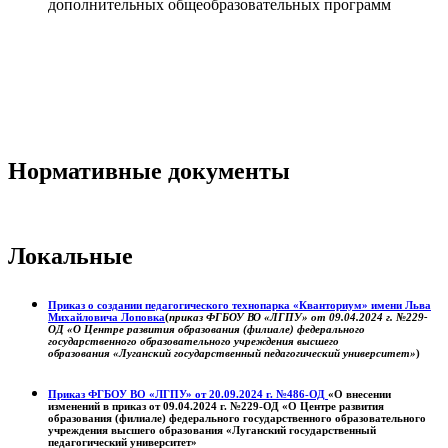
дополнительных общеобразовательных программ
Нормативные документы
Локальные
Приказ о создании педагогического технопарка «Кванториум» имени Льва
Михайловича Лоповка
(
приказ ФГБОУ ВО «ЛГПУ» от 09.04.2024 г. №229-
ОД «О Центре развития образования (филиале) федерального
государственного образовательного учреждения высшего
образования «Луганский государственный педагогический университет»
)
Приказ ФГБОУ ВО «ЛГПУ» от 20.09.2024 г. №486-ОД
«О внесении
изменений в приказ от 09.04.2024 г. №229-ОД «О Центре развития
образования (филиале) федерального государственного образовательного
учреждения высшего образования «Луганский государственный
педагогический университет»