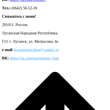
Тел.:
(0642) 50-52-18
Свяжитесь с нами!
291011, Россия,
Луганская Народная Республика,
Г.О. г. Луганск, ул. Матросова, 4а
e-mail:
kvantorium.lgpu@yandex.ru
ВК:
https://vk.com/quantorium_lgpu