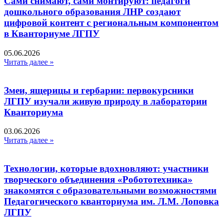
Сами снимают, сами монтируют: педагоги
дошкольного образования ЛНР создают
цифровой контент с региональным компонентом
в Кванториуме ЛГПУ​
05.06.2026
Читать далее »
Змеи, ящерицы и гербарии: первокурсники
ЛГПУ изучали живую природу в лаборатории
Кванториума
03.06.2026
Читать далее »
Технологии, которые вдохновляют: участники
творческого объединения «Робототехника»
знакомятся с образовательными возможностями
Педагогического кванториума им. Л.М. Лоповка
ЛГПУ