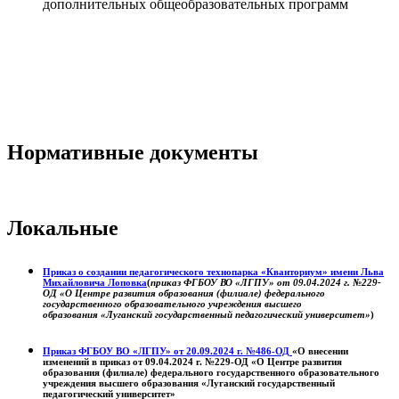
дополнительных общеобразовательных программ
Нормативные документы
Локальные
Приказ о создании педагогического технопарка «Кванториум» имени Льва
Михайловича Лоповка
(
приказ ФГБОУ ВО «ЛГПУ» от 09.04.2024 г. №229-
ОД «О Центре развития образования (филиале) федерального
государственного образовательного учреждения высшего
образования «Луганский государственный педагогический университет»
)
Приказ ФГБОУ ВО «ЛГПУ» от 20.09.2024 г. №486-ОД
«О внесении
изменений в приказ от 09.04.2024 г. №229-ОД «О Центре развития
образования (филиале) федерального государственного образовательного
учреждения высшего образования «Луганский государственный
педагогический университет»