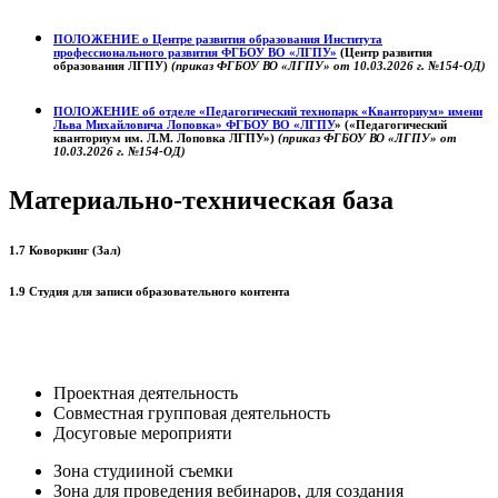
ПОЛОЖЕНИЕ о
Центре развития образования
Института
профессионального развития ФГБОУ ВО «ЛГПУ»
(Центр развития
образования ЛГПУ)
(приказ ФГБОУ ВО «ЛГПУ» от 10.03.2026 г. №154-ОД)
ПОЛОЖЕНИЕ об отделе «Педагогический технопарк «Кванториум» имени
Льва Михайловича Лоповка»
ФГБОУ ВО «ЛГПУ
» («Педагогический
кванториум им. Л.М. Лоповка ЛГПУ»)
(приказ ФГБОУ ВО «ЛГПУ» от
10.03.2026 г. №154-ОД)
Материально-техническая база
1.7 Коворкинг (Зал)
1.9 Студия для записи образовательного контента
Проектная деятельность
Совместная групповая деятельность
Досуговые мероприяти
Зона студииной съемки
Зона для проведения вебинаров, для создания