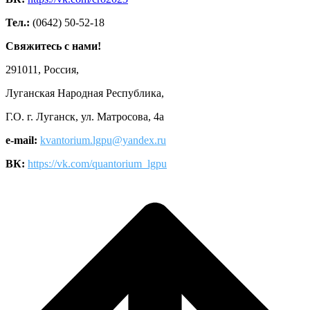
Тел.:
(0642) 50-52-18
Свяжитесь с нами!
291011, Россия,
Луганская Народная Республика,
Г.О. г. Луганск, ул. Матросова, 4а
e-mail:
kvantorium.lgpu@yandex.ru
ВК:
https://vk.com/quantorium_lgpu