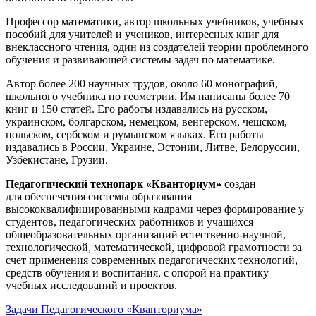
Профессор математики, автор школьных учебников, учебных
пособий для учителей и учеников, интересных книг для
внеклассного чтения, один из создателей теории проблемного
обучения и развивающей системы задач по математике.
Автор более 200 научных трудов, около 60 монографий,
школьного учебника по геометрии. Им написаны более 70
книг и 150 статей. Его работы издавались на русском,
украинском, болгарском, немецком, венгерском, чешском,
польском, сербском и румынском языках. Его работы
издавались в России, Украине, Эстонии, Литве, Белоруссии,
Узбекистане, Грузии.
Педагогический технопарк «Кванториум»
создан
для
обеспечения системы образования
высококвалифицированными кадрами через формирование у
студентов, педагогических работников и учащихся
общеобразовательных организаций естественно-научной,
технологической, математической, цифровой грамотности за
счет применения современных педагогических технологий,
средств обучения и воспитания, с опорой на практику
учебных исследований и проектов.
Задачи Педагогического «Кванториума»