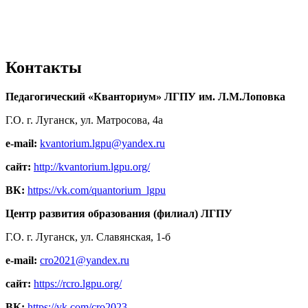
Контакты
Педагогический «Кванториум» ЛГПУ им. Л.М.Лоповка
Г.О. г. Луганск, ул. Матросова, 4а
e-mail:
kvantorium.lgpu@yandex.ru
сайт:
http://kvantorium.lgpu.org/
ВК:
https://vk.com/quantorium_lgpu
Центр развития образования (филиал) ЛГПУ
Г.О. г. Луганск, ул. Славянская, 1-б
e-mail:
cro2021@yandex.ru
сайт:
https://rcro.lgpu.org/
ВК:
https://vk.com/cro2023