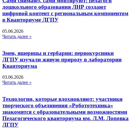
Сами снимают, сами монтируют: педагоги
дошкольного образования ЛНР создают
цифровой контент с региональным компонентом
в Кванториуме ЛГПУ​
05.06.2026
Читать далее »
Змеи, ящерицы и гербарии: первокурсники
ЛГПУ изучали живую природу в лаборатории
Кванториума
03.06.2026
Читать далее »
Технологии, которые вдохновляют: участники
творческого объединения «Робототехника»
знакомятся с образовательными возможностями
Педагогического кванториума им. Л.М. Лоповка
ЛГПУ