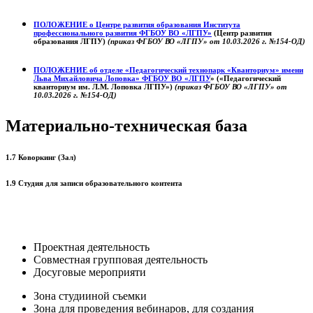
ПОЛОЖЕНИЕ о
Центре развития образования
Института
профессионального развития ФГБОУ ВО «ЛГПУ»
(Центр развития
образования ЛГПУ)
(приказ ФГБОУ ВО «ЛГПУ» от 10.03.2026 г. №154-ОД)
ПОЛОЖЕНИЕ об отделе «Педагогический технопарк «Кванториум» имени
Льва Михайловича Лоповка»
ФГБОУ ВО «ЛГПУ
» («Педагогический
кванториум им. Л.М. Лоповка ЛГПУ»)
(приказ ФГБОУ ВО «ЛГПУ» от
10.03.2026 г. №154-ОД)
Материально-техническая база
1.7 Коворкинг (Зал)
1.9 Студия для записи образовательного контента
Проектная деятельность
Совместная групповая деятельность
Досуговые мероприяти
Зона студииной съемки
Зона для проведения вебинаров, для создания