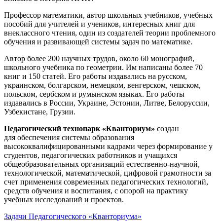
Профессор математики, автор школьных учебников, учебных
пособий для учителей и учеников, интересных книг для
внеклассного чтения, один из создателей теории проблемного
обучения и развивающей системы задач по математике.
Автор более 200 научных трудов, около 60 монографий,
школьного учебника по геометрии. Им написаны более 70
книг и 150 статей. Его работы издавались на русском,
украинском, болгарском, немецком, венгерском, чешском,
польском, сербском и румынском языках. Его работы
издавались в России, Украине, Эстонии, Литве, Белоруссии,
Узбекистане, Грузии.
Педагогический технопарк «Кванториум»
создан
для
обеспечения системы образования
высококвалифицированными кадрами через формирование у
студентов, педагогических работников и учащихся
общеобразовательных организаций естественно-научной,
технологической, математической, цифровой грамотности за
счет применения современных педагогических технологий,
средств обучения и воспитания, с опорой на практику
учебных исследований и проектов.
Задачи Педагогического «Кванториума»