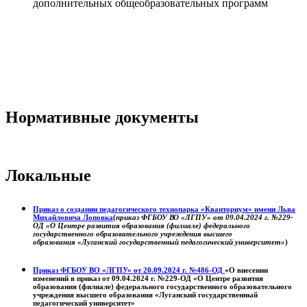
дополнительных общеобразовательных программ
Нормативные документы
Локальные
Приказ о создании педагогического технопарка «Кванториум» имени Льва
Михайловича Лоповка
(
приказ ФГБОУ ВО «ЛГПУ» от 09.04.2024 г. №229-
ОД «О Центре развития образования (филиале) федерального
государственного образовательного учреждения высшего
образования «Луганский государственный педагогический университет»
)
Приказ ФГБОУ ВО «ЛГПУ» от 20.09.2024 г. №486-ОД
«О внесении
изменений в приказ от 09.04.2024 г. №229-ОД «О Центре развития
образования (филиале) федерального государственного образовательного
учреждения высшего образования «Луганский государственный
педагогический университет»