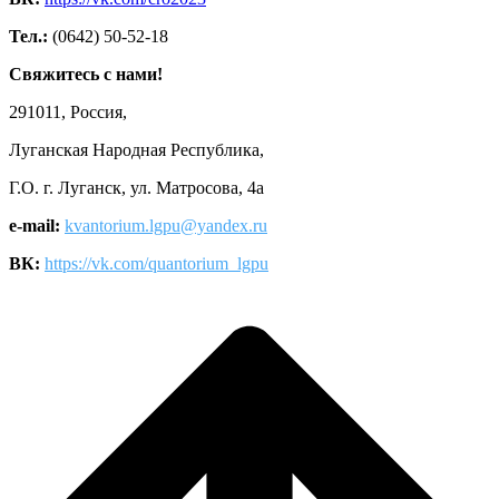
Тел.:
(0642) 50-52-18
Свяжитесь с нами!
291011, Россия,
Луганская Народная Республика,
Г.О. г. Луганск, ул. Матросова, 4а
e-mail:
kvantorium.lgpu@yandex.ru
ВК:
https://vk.com/quantorium_lgpu