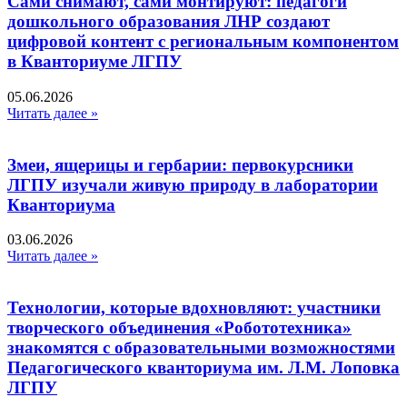
Сами снимают, сами монтируют: педагоги
дошкольного образования ЛНР создают
цифровой контент с региональным компонентом
в Кванториуме ЛГПУ​
05.06.2026
Читать далее »
Змеи, ящерицы и гербарии: первокурсники
ЛГПУ изучали живую природу в лаборатории
Кванториума
03.06.2026
Читать далее »
Технологии, которые вдохновляют: участники
творческого объединения «Робототехника»
знакомятся с образовательными возможностями
Педагогического кванториума им. Л.М. Лоповка
ЛГПУ