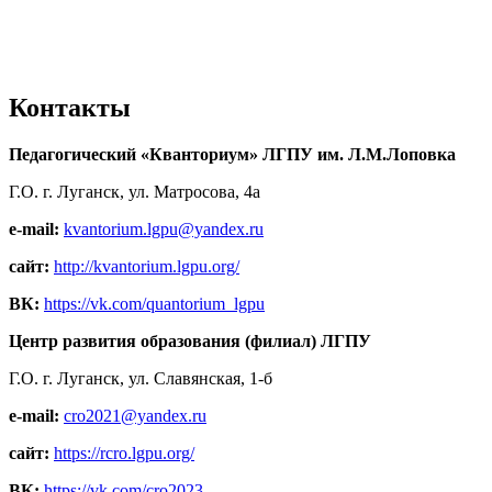
Контакты
Педагогический «Кванториум» ЛГПУ им. Л.М.Лоповка
Г.О. г. Луганск, ул. Матросова, 4а
e-mail:
kvantorium.lgpu@yandex.ru
сайт:
http://kvantorium.lgpu.org/
ВК:
https://vk.com/quantorium_lgpu
Центр развития образования (филиал) ЛГПУ
Г.О. г. Луганск, ул. Славянская, 1-б
e-mail:
cro2021@yandex.ru
сайт:
https://rcro.lgpu.org/
ВК:
https://vk.com/cro2023