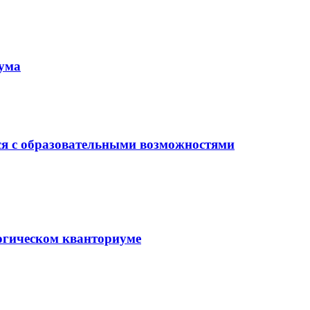
иума
ся с образовательными возможностями
гогическом кванториуме