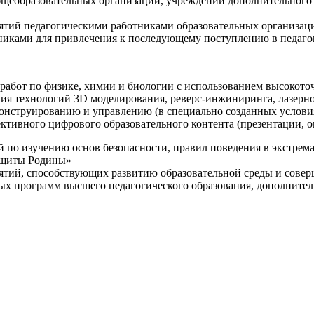
щеобразовательных организаций, учреждений дополнительного 
ятий педагогическими работниками образовательных организаци
никами для привлечения к последующему поступлению в педаго
 работ по физике, химии и биологии с использованием высокот
ния технологий 3D моделирования, реверс-инжиниринга, лазерн
конструированию и управлению (в специально созданных услов
ективного цифрового образовательного контента (презентации,
й по изучению основ безопасности, правил поведения в экстрем
защиты Родины»
иятий, способствующих развитию образовательной среды и сове
ных программ высшего педагогического образования, дополнит