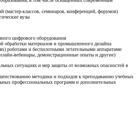
образования, в том числе оснащенных современным
й (мастер-классов, семинаров, конференций, форумов)
гические вузы
очного цифрового оборудования
ой обработки материалов и промышленного дизайна
иях) роботами и беспилотными летательными аппаратами
 онлайн-вебинары, демонстрационные опыты и другие)
альных ситуациях и мер защиты от возможных опасностей в
ршенствованию методики и подходов к преподаванию учебных
ельных профессиональных программ и дополнительных