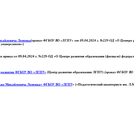
Михайловича Лоповка
(
приказ ФГБОУ ВО «ЛГПУ» от 09.04.2024 г. №229-ОД «О Центре ра
й университет»
)
 в приказ от 09.04.2024 г. №229-ОД «О Центре развития образования (филиале) федер
о развития ФГБОУ ВО «ЛГПУ»
(Центр развития образования ЛГПУ)
(приказ ФГБОУ ВО 
ьва Михайловича Лоповка»
ФГБОУ ВО «ЛГПУ
» («Педагогический кванториум им. Л