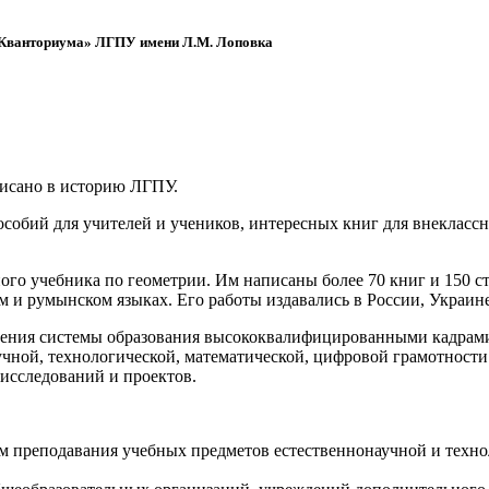
 «Кванториума» ЛГПУ имени Л.М. Лоповка
писано в историю ЛГПУ.
обий для учителей и учеников, интересных книг для внеклассно
ого учебника по геометрии. Им написаны более 70 книг и 150 ст
м и румынском языках. Его работы издавались в России, Украине
ения системы образования высококвалифицированными кадрами 
чной, технологической, математической, цифровой грамотности
х исследований и проектов.
ям преподавания учебных предметов естественнонаучной и техн