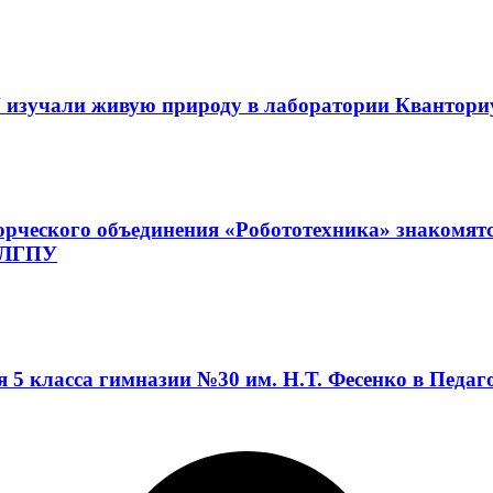
 изучали живую природу в лаборатории Квантор
орческого объединения «Робототехника» знакомят
а ЛГПУ
я 5 класса гимназии №30 им. Н.Т. Фесенко в Педа