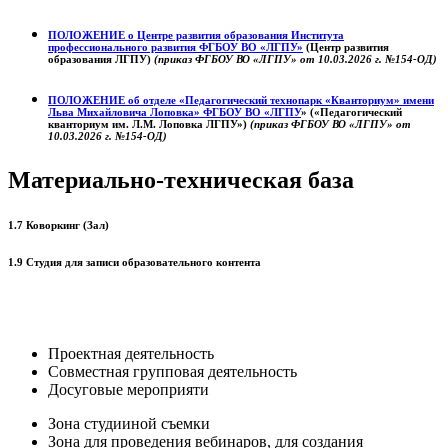
ПОЛОЖЕНИЕ о
Центре развития образования
Института
профессионального развития ФГБОУ ВО «ЛГПУ»
(Центр развития
образования ЛГПУ)
(приказ ФГБОУ ВО «ЛГПУ» от 10.03.2026 г. №154-ОД)
ПОЛОЖЕНИЕ об отделе «Педагогический технопарк «Кванториум» имени
Льва Михайловича Лоповка»
ФГБОУ ВО «ЛГПУ
» («Педагогический
кванториум им. Л.М. Лоповка ЛГПУ»)
(приказ ФГБОУ ВО «ЛГПУ» от
10.03.2026 г. №154-ОД)
Материально-техническая база
1.7 Коворкинг (Зал)
1.9 Студия для записи образовательного контента
Проектная деятельность
Совместная групповая деятельность
Досуговые мероприяти
Зона студииной съемки
Зона для проведения вебинаров, для создания