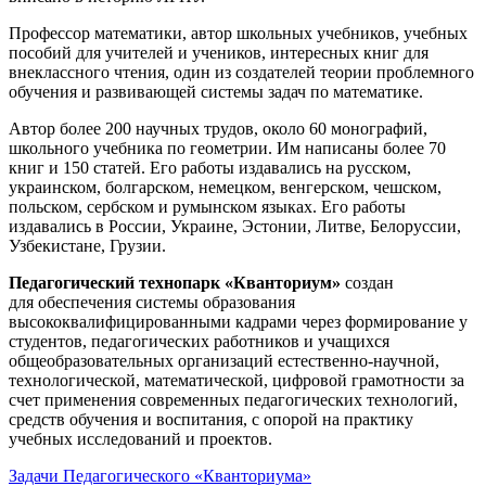
Профессор математики, автор школьных учебников, учебных
пособий для учителей и учеников, интересных книг для
внеклассного чтения, один из создателей теории проблемного
обучения и развивающей системы задач по математике.
Автор более 200 научных трудов, около 60 монографий,
школьного учебника по геометрии. Им написаны более 70
книг и 150 статей. Его работы издавались на русском,
украинском, болгарском, немецком, венгерском, чешском,
польском, сербском и румынском языках. Его работы
издавались в России, Украине, Эстонии, Литве, Белоруссии,
Узбекистане, Грузии.
Педагогический технопарк «Кванториум»
создан
для
обеспечения системы образования
высококвалифицированными кадрами через формирование у
студентов, педагогических работников и учащихся
общеобразовательных организаций естественно-научной,
технологической, математической, цифровой грамотности за
счет применения современных педагогических технологий,
средств обучения и воспитания, с опорой на практику
учебных исследований и проектов.
Задачи Педагогического «Кванториума»