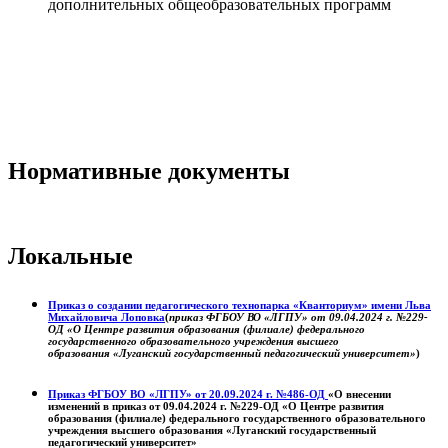
дополнительных общеобразовательных программ
Нормативные документы
Локальные
Приказ о создании педагогического технопарка «Кванториум» имени Льва
Михайловича Лоповка
(
приказ ФГБОУ ВО «ЛГПУ» от 09.04.2024 г. №229-
ОД «О Центре развития образования (филиале) федерального
государственного образовательного учреждения высшего
образования «Луганский государственный педагогический университет»
)
Приказ ФГБОУ ВО «ЛГПУ» от 20.09.2024 г. №486-ОД
«О внесении
изменений в приказ от 09.04.2024 г. №229-ОД «О Центре развития
образования (филиале) федерального государственного образовательного
учреждения высшего образования «Луганский государственный
педагогический университет»