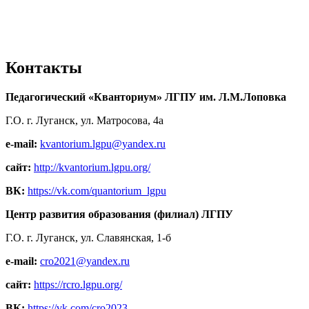
Контакты
Педагогический «Кванториум» ЛГПУ им. Л.М.Лоповка
Г.О. г. Луганск, ул. Матросова, 4а
e-mail:
kvantorium.lgpu@yandex.ru
сайт:
http://kvantorium.lgpu.org/
ВК:
https://vk.com/quantorium_lgpu
Центр развития образования (филиал) ЛГПУ
Г.О. г. Луганск, ул. Славянская, 1-б
e-mail:
cro2021@yandex.ru
сайт:
https://rcro.lgpu.org/
ВК:
https://vk.com/cro2023