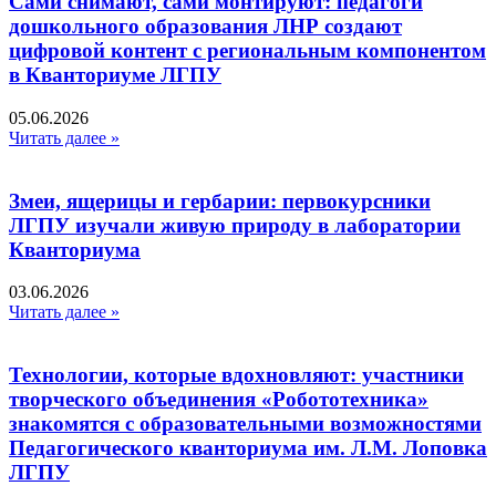
Сами снимают, сами монтируют: педагоги
дошкольного образования ЛНР создают
цифровой контент с региональным компонентом
в Кванториуме ЛГПУ​
05.06.2026
Читать далее »
Змеи, ящерицы и гербарии: первокурсники
ЛГПУ изучали живую природу в лаборатории
Кванториума
03.06.2026
Читать далее »
Технологии, которые вдохновляют: участники
творческого объединения «Робототехника»
знакомятся с образовательными возможностями
Педагогического кванториума им. Л.М. Лоповка
ЛГПУ