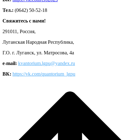
Тел.:
(0642) 50-52-18
Свяжитесь с нами!
291011, Россия,
Луганская Народная Республика,
Г.О. г. Луганск, ул. Матросова, 4а
e-mail:
kvantorium.lgpu@yandex.ru
ВК:
https://vk.com/quantorium_lgpu