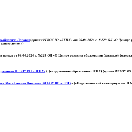
Михайловича Лоповка
(
приказ ФГБОУ ВО «ЛГПУ» от 09.04.2024 г. №229-ОД «О Центре ра
й университет»
)
 в приказ от 09.04.2024 г. №229-ОД «О Центре развития образования (филиале) федер
о развития ФГБОУ ВО «ЛГПУ»
(Центр развития образования ЛГПУ)
(приказ ФГБОУ ВО 
ьва Михайловича Лоповка»
ФГБОУ ВО «ЛГПУ
» («Педагогический кванториум им. Л