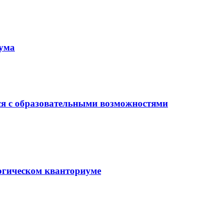
иума
ся с образовательными возможностями
гогическом кванториуме