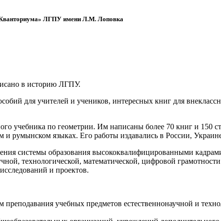
 «Кванториума» ЛГПУ имени Л.М. Лоповка
писано в историю ЛГПУ.
обий для учителей и учеников, интересных книг для внеклассно
ого учебника по геометрии. Им написаны более 70 книг и 150 ст
м и румынском языках. Его работы издавались в России, Украине
ения системы образования высококвалифицированными кадрами 
чной, технологической, математической, цифровой грамотности
х исследований и проектов.
ям преподавания учебных предметов естественнонаучной и техн