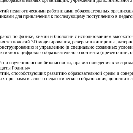
щеобразовательных организаций, учреждений дополнительного 
ятий педагогическими работниками образовательных организаци
никами для привлечения к последующему поступлению в педаго
 работ по физике, химии и биологии с использованием высокот
ния технологий 3D моделирования, реверс-инжиниринга, лазерн
конструированию и управлению (в специально созданных услов
ективного цифрового образовательного контента (презентации,
й по изучению основ безопасности, правил поведения в экстрем
защиты Родины»
иятий, способствующих развитию образовательной среды и сове
ных программ высшего педагогического образования, дополнит