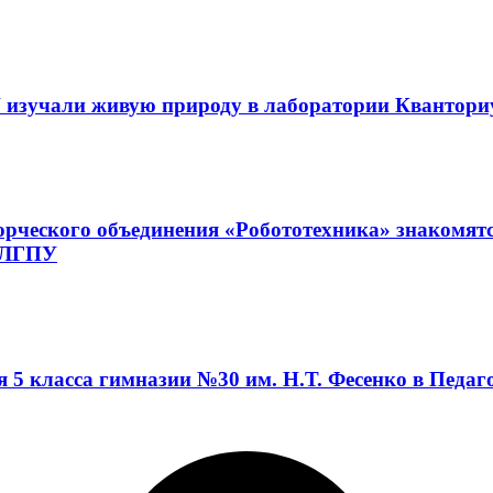
 изучали живую природу в лаборатории Квантор
орческого объединения «Робототехника» знакомят
а ЛГПУ
я 5 класса гимназии №30 им. Н.Т. Фесенко в Педа