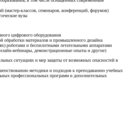
образования, в том числе оснащенных современным
й (мастер-классов, семинаров, конференций, форумов)
гические вузы
очного цифрового оборудования
ой обработки материалов и промышленного дизайна
иях) роботами и беспилотными летательными аппаратами
 онлайн-вебинары, демонстрационные опыты и другие)
альных ситуациях и мер защиты от возможных опасностей в
ршенствованию методики и подходов к преподаванию учебных
ельных профессиональных программ и дополнительных