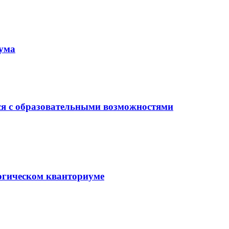
иума
ся с образовательными возможностями
гогическом кванториуме