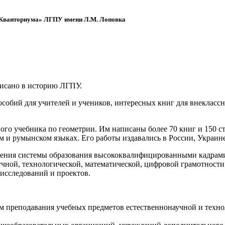
 «Кванториума» ЛГПУ имени Л.М. Лоповка
писано в историю ЛГПУ.
обий для учителей и учеников, интересных книг для внеклассно
ого учебника по геометрии. Им написаны более 70 книг и 150 ст
м и румынском языках. Его работы издавались в России, Украине
ения системы образования высококвалифицированными кадрами 
чной, технологической, математической, цифровой грамотности
х исследований и проектов.
ям преподавания учебных предметов естественнонаучной и техн