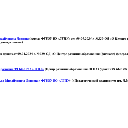
Михайловича Лоповка
(
приказ ФГБОУ ВО «ЛГПУ» от 09.04.2024 г. №229-ОД «О Центре ра
й университет»
)
 в приказ от 09.04.2024 г. №229-ОД «О Центре развития образования (филиале) федер
о развития ФГБОУ ВО «ЛГПУ»
(Центр развития образования ЛГПУ)
(приказ ФГБОУ ВО 
ьва Михайловича Лоповка»
ФГБОУ ВО «ЛГПУ
» («Педагогический кванториум им. Л