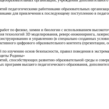
щеобразовательных организаций, учреждений дополнительного 
ятий педагогическими работниками образовательных организаци
никами для привлечения к последующему поступлению в педаго
 работ по физике, химии и биологии с использованием высокот
ния технологий 3D моделирования, реверс-инжиниринга, лазерн
конструированию и управлению (в специально созданных услов
ективного цифрового образовательного контента (презентации,
й по изучению основ безопасности, правил поведения в экстрем
защиты Родины»
иятий, способствующих развитию образовательной среды и сове
ных программ высшего педагогического образования, дополнит