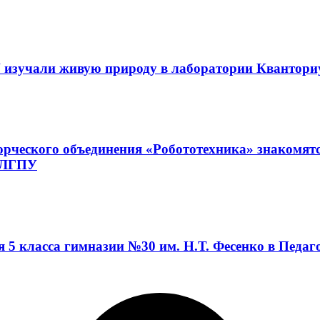
 изучали живую природу в лаборатории Квантор
орческого объединения «Робототехника» знакомят
а ЛГПУ
я 5 класса гимназии №30 им. Н.Т. Фесенко в Педа