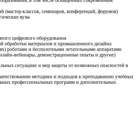
образования, в том числе оснащенных современным
й (мастер-классов, семинаров, конференций, форумов)
гические вузы
очного цифрового оборудования
ой обработки материалов и промышленного дизайна
иях) роботами и беспилотными летательными аппаратами
 онлайн-вебинары, демонстрационные опыты и другие)
альных ситуациях и мер защиты от возможных опасностей в
ршенствованию методики и подходов к преподаванию учебных
ельных профессиональных программ и дополнительных