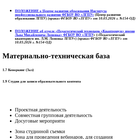
ПОЛОЖЕНИЕ о
Центре развития образования
Института
профессионального развития ФГБОУ ВО «ЛГПУ»
(Центр развития
образования ЛГПУ)
(приказ ФГБОУ ВО «ЛГПУ» от 10.03.2026 г. №154-ОД)
ПОЛОЖЕНИЕ об отделе «Педагогический технопарк «Кванториум» имени
Льва Михайловича Лоповка»
ФГБОУ ВО «ЛГПУ
» («Педагогический
кванториум им. Л.М. Лоповка ЛГПУ»)
(приказ ФГБОУ ВО «ЛГПУ» от
10.03.2026 г. №154-ОД)
Материально-техническая база
1.7 Коворкинг (Зал)
1.9 Студия для записи образовательного контента
Проектная деятельность
Совместная групповая деятельность
Досуговые мероприяти
Зона студииной съемки
Зона для проведения вебинаров, для создания