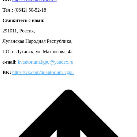
Тел.:
(0642) 50-52-18
Свяжитесь с нами!
291011, Россия,
Луганская Народная Республика,
Г.О. г. Луганск, ул. Матросова, 4а
e-mail:
kvantorium.lgpu@yandex.ru
ВК:
https://vk.com/quantorium_lgpu