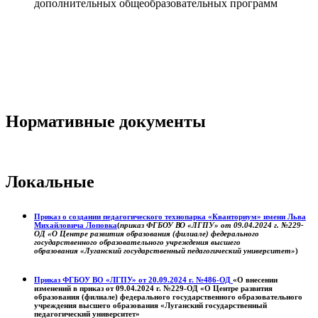
дополнительных общеобразовательных программ
Нормативные документы
Локальные
Приказ о создании педагогического технопарка «Кванториум» имени Льва
Михайловича Лоповка
(
приказ ФГБОУ ВО «ЛГПУ» от 09.04.2024 г. №229-
ОД «О Центре развития образования (филиале) федерального
государственного образовательного учреждения высшего
образования «Луганский государственный педагогический университет»
)
Приказ ФГБОУ ВО «ЛГПУ» от 20.09.2024 г. №486-ОД
«О внесении
изменений в приказ от 09.04.2024 г. №229-ОД «О Центре развития
образования (филиале) федерального государственного образовательного
учреждения высшего образования «Луганский государственный
педагогический университет»