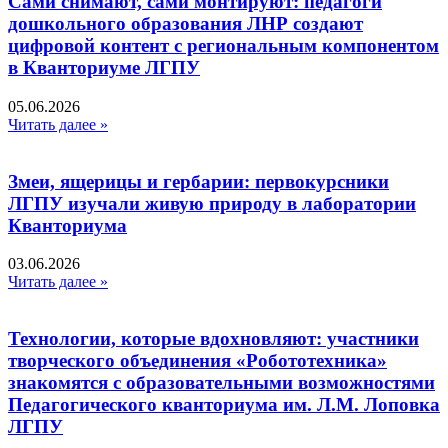
Сами снимают, сами монтируют: педагоги
дошкольного образования ЛНР создают
цифровой контент с региональным компонентом
в Кванториуме ЛГПУ​
05.06.2026
Читать далее »
Змеи, ящерицы и гербарии: первокурсники
ЛГПУ изучали живую природу в лаборатории
Кванториума
03.06.2026
Читать далее »
Технологии, которые вдохновляют: участники
творческого объединения «Робототехника»
знакомятся с образовательными возможностями
Педагогического кванториума им. Л.М. Лоповка
ЛГПУ