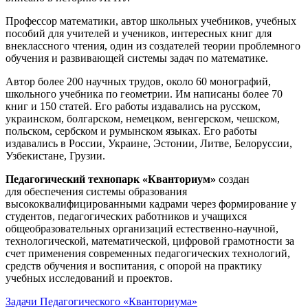
Профессор математики, автор школьных учебников, учебных
пособий для учителей и учеников, интересных книг для
внеклассного чтения, один из создателей теории проблемного
обучения и развивающей системы задач по математике.
Автор более 200 научных трудов, около 60 монографий,
школьного учебника по геометрии. Им написаны более 70
книг и 150 статей. Его работы издавались на русском,
украинском, болгарском, немецком, венгерском, чешском,
польском, сербском и румынском языках. Его работы
издавались в России, Украине, Эстонии, Литве, Белоруссии,
Узбекистане, Грузии.
Педагогический технопарк «Кванториум»
создан
для
обеспечения системы образования
высококвалифицированными кадрами через формирование у
студентов, педагогических работников и учащихся
общеобразовательных организаций естественно-научной,
технологической, математической, цифровой грамотности за
счет применения современных педагогических технологий,
средств обучения и воспитания, с опорой на практику
учебных исследований и проектов.
Задачи Педагогического «Кванториума»