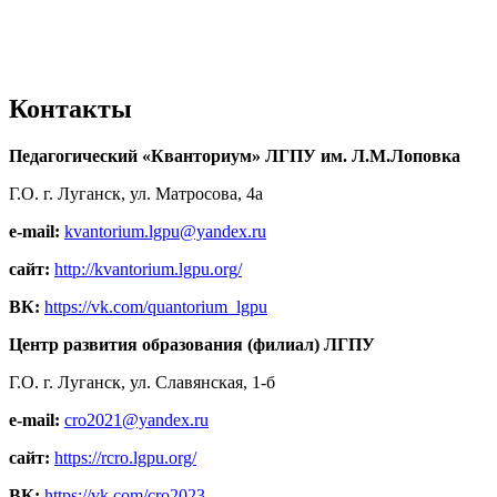
Контакты
Педагогический «Кванториум» ЛГПУ им. Л.М.Лоповка
Г.О. г. Луганск, ул. Матросова, 4а
e-mail:
kvantorium.lgpu@yandex.ru
сайт:
http://kvantorium.lgpu.org/
ВК:
https://vk.com/quantorium_lgpu
Центр развития образования (филиал) ЛГПУ
Г.О. г. Луганск, ул. Славянская, 1-б
e-mail:
cro2021@yandex.ru
сайт:
https://rcro.lgpu.org/
ВК:
https://vk.com/cro2023