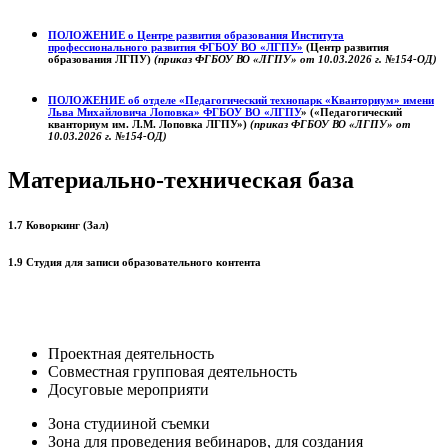
ПОЛОЖЕНИЕ о
Центре развития образования
Института
профессионального развития ФГБОУ ВО «ЛГПУ»
(Центр развития
образования ЛГПУ)
(приказ ФГБОУ ВО «ЛГПУ» от 10.03.2026 г. №154-ОД)
ПОЛОЖЕНИЕ об отделе «Педагогический технопарк «Кванториум» имени
Льва Михайловича Лоповка»
ФГБОУ ВО «ЛГПУ
» («Педагогический
кванториум им. Л.М. Лоповка ЛГПУ»)
(приказ ФГБОУ ВО «ЛГПУ» от
10.03.2026 г. №154-ОД)
Материально-техническая база
1.7 Коворкинг (Зал)
1.9 Студия для записи образовательного контента
Проектная деятельность
Совместная групповая деятельность
Досуговые мероприяти
Зона студииной съемки
Зона для проведения вебинаров, для создания