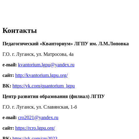
Контакты
Педагогический «Кванториум» ЛГПУ им. Л.М.Лоповка
Г.О. г. Луганск, ул. Матросова, 4а
e-mail:
kvantorium.lgpu@yandex.ru
сайт:
http://kvantorium.lgpu.org/
ВК:
https://vk.com/quantorium_lgpu
Центр развития образования (филиал) ЛГПУ
Г.О. г. Луганск, ул. Славянская, 1-б
e-mail:
cro2021@yandex.ru
сайт:
https://rcro.lgpu.org/
ВК:
https://vk.com/cro2023