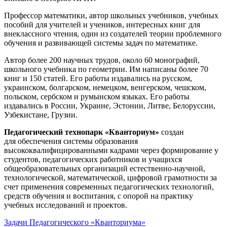
Профессор математики, автор школьных учебников, учебных
пособий для учителей и учеников, интересных книг для
внеклассного чтения, один из создателей теории проблемного
обучения и развивающей системы задач по математике.
Автор более 200 научных трудов, около 60 монографий,
школьного учебника по геометрии. Им написаны более 70
книг и 150 статей. Его работы издавались на русском,
украинском, болгарском, немецком, венгерском, чешском,
польском, сербском и румынском языках. Его работы
издавались в России, Украине, Эстонии, Литве, Белоруссии,
Узбекистане, Грузии.
Педагогический технопарк «Кванториум»
создан
для
обеспечения системы образования
высококвалифицированными кадрами через формирование у
студентов, педагогических работников и учащихся
общеобразовательных организаций естественно-научной,
технологической, математической, цифровой грамотности за
счет применения современных педагогических технологий,
средств обучения и воспитания, с опорой на практику
учебных исследований и проектов.
Задачи Педагогического «Кванториума»