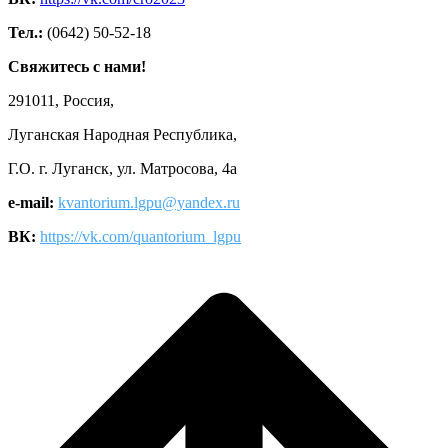
Тел.:
(0642) 50-52-18
Свяжитесь с нами!
291011, Россия,
Луганская Народная Республика,
Г.О. г. Луганск, ул. Матросова, 4а
e-mail:
kvantorium.lgpu@yandex.ru
ВК:
https://vk.com/quantorium_lgpu