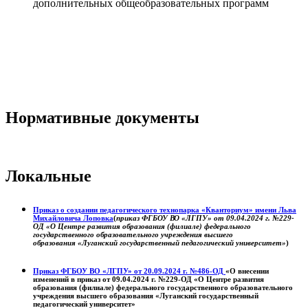
дополнительных общеобразовательных программ
Нормативные документы
Локальные
Приказ о создании педагогического технопарка «Кванториум» имени Льва
Михайловича Лоповка
(
приказ ФГБОУ ВО «ЛГПУ» от 09.04.2024 г. №229-
ОД «О Центре развития образования (филиале) федерального
государственного образовательного учреждения высшего
образования «Луганский государственный педагогический университет»
)
Приказ ФГБОУ ВО «ЛГПУ» от 20.09.2024 г. №486-ОД
«О внесении
изменений в приказ от 09.04.2024 г. №229-ОД «О Центре развития
образования (филиале) федерального государственного образовательного
учреждения высшего образования «Луганский государственный
педагогический университет»