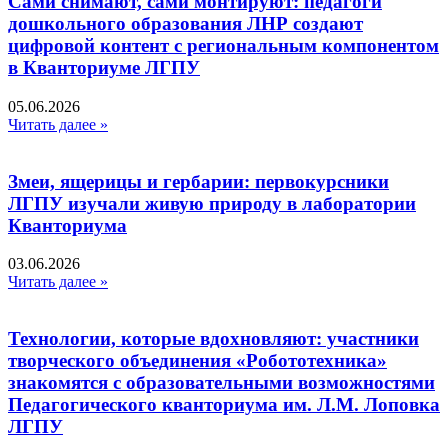
Сами снимают, сами монтируют: педагоги
дошкольного образования ЛНР создают
цифровой контент с региональным компонентом
в Кванториуме ЛГПУ​
05.06.2026
Читать далее »
Змеи, ящерицы и гербарии: первокурсники
ЛГПУ изучали живую природу в лаборатории
Кванториума
03.06.2026
Читать далее »
Технологии, которые вдохновляют: участники
творческого объединения «Робототехника»
знакомятся с образовательными возможностями
Педагогического кванториума им. Л.М. Лоповка
ЛГПУ