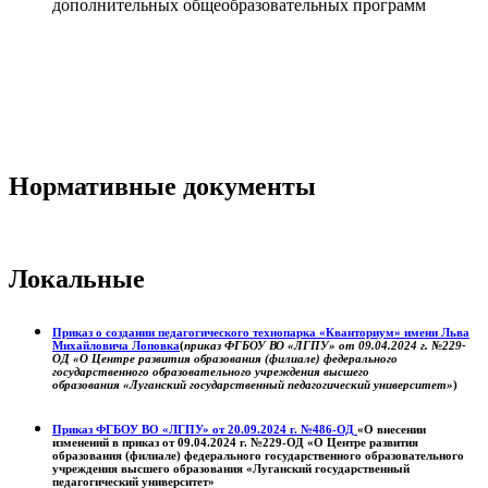
дополнительных общеобразовательных программ
Нормативные документы
Локальные
Приказ о создании педагогического технопарка «Кванториум» имени Льва
Михайловича Лоповка
(
приказ ФГБОУ ВО «ЛГПУ» от 09.04.2024 г. №229-
ОД «О Центре развития образования (филиале) федерального
государственного образовательного учреждения высшего
образования «Луганский государственный педагогический университет»
)
Приказ ФГБОУ ВО «ЛГПУ» от 20.09.2024 г. №486-ОД
«О внесении
изменений в приказ от 09.04.2024 г. №229-ОД «О Центре развития
образования (филиале) федерального государственного образовательного
учреждения высшего образования «Луганский государственный
педагогический университет»