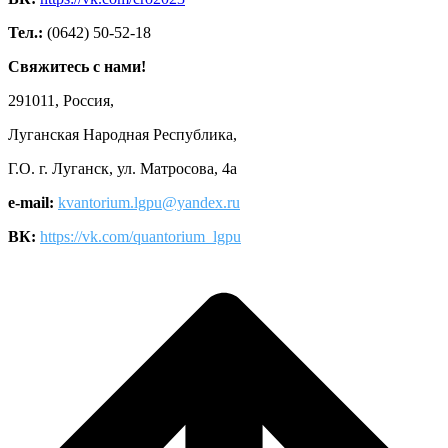
Тел.:
(0642) 50-52-18
Свяжитесь с нами!
291011, Россия,
Луганская Народная Республика,
Г.О. г. Луганск, ул. Матросова, 4а
e-mail:
kvantorium.lgpu@yandex.ru
ВК:
https://vk.com/quantorium_lgpu