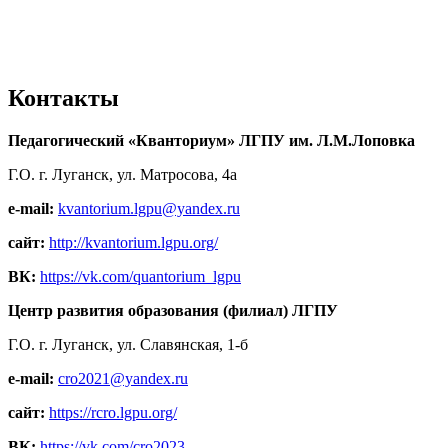
Контакты
Педагогический «Кванториум» ЛГПУ им. Л.М.Лоповка
Г.О. г. Луганск, ул. Матросова, 4а
e-mail:
kvantorium.lgpu@yandex.ru
сайт:
http://kvantorium.lgpu.org/
ВК:
https://vk.com/quantorium_lgpu
Центр развития образования (филиал) ЛГПУ
Г.О. г. Луганск, ул. Славянская, 1-б
e-mail:
cro2021@yandex.ru
сайт:
https://rcro.lgpu.org/
ВК:
https://vk.com/cro2023