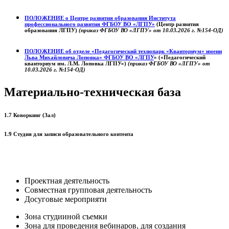
ПОЛОЖЕНИЕ о
Центре развития образования
Института
профессионального развития ФГБОУ ВО «ЛГПУ»
(Центр развития
образования ЛГПУ)
(приказ ФГБОУ ВО «ЛГПУ» от 10.03.2026 г. №154-ОД)
ПОЛОЖЕНИЕ об отделе «Педагогический технопарк «Кванториум» имени
Льва Михайловича Лоповка»
ФГБОУ ВО «ЛГПУ
» («Педагогический
кванториум им. Л.М. Лоповка ЛГПУ»)
(приказ ФГБОУ ВО «ЛГПУ» от
10.03.2026 г. №154-ОД)
Материально-техническая база
1.7 Коворкинг (Зал)
1.9 Студия для записи образовательного контента
Проектная деятельность
Совместная групповая деятельность
Досуговые мероприяти
Зона студииной съемки
Зона для проведения вебинаров, для создания