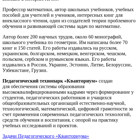
Профессор математики, автор школьных учебников, учебных
пособий для учителей и учеников, интересных книг для
внеклассного чтения, один из создателей теории проблемного
обучения и развивающей системы задач по математике.
Автор более 200 научных трудов, около 60 монографий,
школьного учебника по геометрии. Им написаны более 70
книг и 150 статей. Его работы издавались на русском,
украинском, болгарском, немецком, венгерском, чешском,
польском, сербском и румынском языках. Его работы
издавались в России, Украине, Эстонии, Литве, Белоруссии,
Узбекистане, Грузии.
Педагогический технопарк «Кванториум»
создан
для
обеспечения системы образования
высококвалифицированными кадрами через формирование у
студентов, педагогических работников и учащихся
общеобразовательных организаций естественно-научной,
технологической, математической, цифровой грамотности за
счет применения современных педагогических технологий,
средств обучения и воспитания, с опорой на практику
учебных исследований и проектов.
Задачи Педагогического «Кванториума»