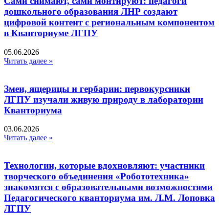
Сами снимают, сами монтируют: педагоги
дошкольного образования ЛНР создают
цифровой контент с региональным компонентом
в Кванториуме ЛГПУ​
05.06.2026
Читать далее »
Змеи, ящерицы и гербарии: первокурсники
ЛГПУ изучали живую природу в лаборатории
Кванториума
03.06.2026
Читать далее »
Технологии, которые вдохновляют: участники
творческого объединения «Робототехника»
знакомятся с образовательными возможностями
Педагогического кванториума им. Л.М. Лоповка
ЛГПУ