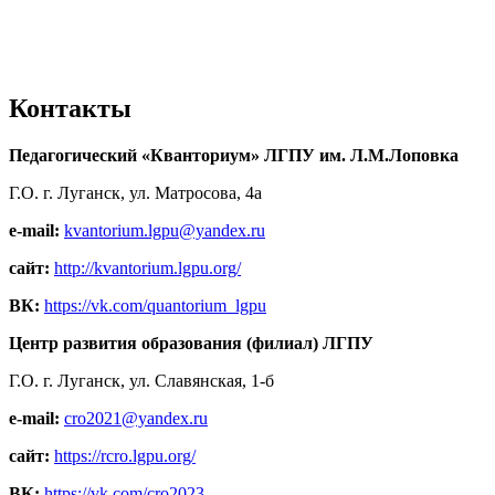
Контакты
Педагогический «Кванториум» ЛГПУ им. Л.М.Лоповка
Г.О. г. Луганск, ул. Матросова, 4а
e-mail:
kvantorium.lgpu@yandex.ru
сайт:
http://kvantorium.lgpu.org/
ВК:
https://vk.com/quantorium_lgpu
Центр развития образования (филиал) ЛГПУ
Г.О. г. Луганск, ул. Славянская, 1-б
e-mail:
cro2021@yandex.ru
сайт:
https://rcro.lgpu.org/
ВК:
https://vk.com/cro2023