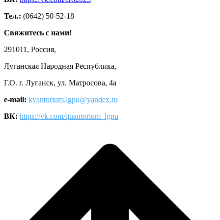
Тел.:
(0642) 50-52-18
Свяжитесь с нами!
291011, Россия,
Луганская Народная Республика,
Г.О. г. Луганск, ул. Матросова, 4а
e-mail:
kvantorium.lgpu@yandex.ru
ВК:
https://vk.com/quantorium_lgpu