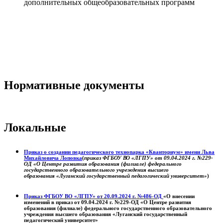
дополнительных общеобразовательных программ
Нормативные документы
Локальные
Приказ о создании педагогического технопарка «Кванториум» имени Льва
Михайловича Лоповка
(
приказ ФГБОУ ВО «ЛГПУ» от 09.04.2024 г. №229-
ОД «О Центре развития образования (филиале) федерального
государственного образовательного учреждения высшего
образования «Луганский государственный педагогический университет»
)
Приказ ФГБОУ ВО «ЛГПУ» от 20.09.2024 г. №486-ОД
«О внесении
изменений в приказ от 09.04.2024 г. №229-ОД «О Центре развития
образования (филиале) федерального государственного образовательного
учреждения высшего образования «Луганский государственный
педагогический университет»