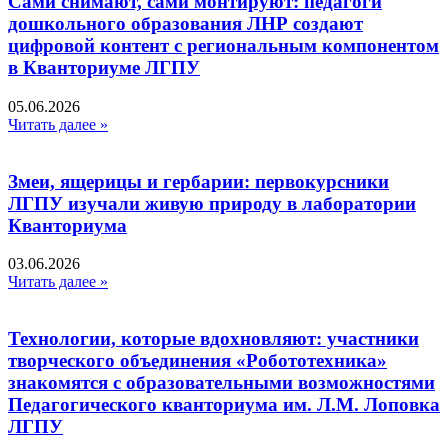
Сами снимают, сами монтируют: педагоги
дошкольного образования ЛНР создают
цифровой контент с региональным компонентом
в Кванториуме ЛГПУ​
05.06.2026
Читать далее »
Змеи, ящерицы и гербарии: первокурсники
ЛГПУ изучали живую природу в лаборатории
Кванториума
03.06.2026
Читать далее »
Технологии, которые вдохновляют: участники
творческого объединения «Робототехника»
знакомятся с образовательными возможностями
Педагогического кванториума им. Л.М. Лоповка
ЛГПУ