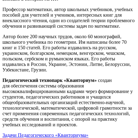
Профессор математики, автор школьных учебников, учебных
пособий для учителей и учеников, интересных книг для
внеклассного чтения, один из создателей теории проблемного
обучения и развивающей системы задач по математике.
Автор более 200 научных трудов, около 60 монографий,
школьного учебника по геометрии. Им написаны более 70
книг и 150 статей. Его работы издавались на русском,
украинском, болгарском, немецком, венгерском, чешском,
польском, сербском и румынском языках. Его работы
издавались в России, Украине, Эстонии, Литве, Белоруссии,
Узбекистане, Грузии.
Педагогический технопарк «Кванториум»
создан
для
обеспечения системы образования
высококвалифицированными кадрами через формирование у
студентов, педагогических работников и учащихся
общеобразовательных организаций естественно-научной,
технологической, математической, цифровой грамотности за
счет применения современных педагогических технологий,
средств обучения и воспитания, с опорой на практику
учебных исследований и проектов.
Задачи Педагогического «Кванториума»