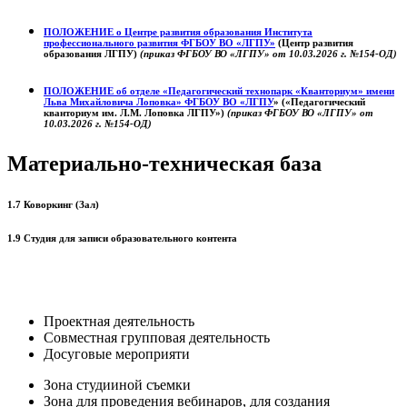
ПОЛОЖЕНИЕ о
Центре развития образования
Института
профессионального развития ФГБОУ ВО «ЛГПУ»
(Центр развития
образования ЛГПУ)
(приказ ФГБОУ ВО «ЛГПУ» от 10.03.2026 г. №154-ОД)
ПОЛОЖЕНИЕ об отделе «Педагогический технопарк «Кванториум» имени
Льва Михайловича Лоповка»
ФГБОУ ВО «ЛГПУ
» («Педагогический
кванториум им. Л.М. Лоповка ЛГПУ»)
(приказ ФГБОУ ВО «ЛГПУ» от
10.03.2026 г. №154-ОД)
Материально-техническая база
1.7 Коворкинг (Зал)
1.9 Студия для записи образовательного контента
Проектная деятельность
Совместная групповая деятельность
Досуговые мероприяти
Зона студииной съемки
Зона для проведения вебинаров, для создания