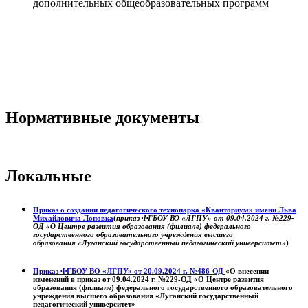
дополнительных общеобразовательных программ
Нормативные документы
Локальные
Приказ о создании педагогического технопарка «Кванториум» имени Льва
Михайловича Лоповка
(
приказ ФГБОУ ВО «ЛГПУ» от 09.04.2024 г. №229-
ОД «О Центре развития образования (филиале) федерального
государственного образовательного учреждения высшего
образования «Луганский государственный педагогический университет»
)
Приказ ФГБОУ ВО «ЛГПУ» от 20.09.2024 г. №486-ОД
«О внесении
изменений в приказ от 09.04.2024 г. №229-ОД «О Центре развития
образования (филиале) федерального государственного образовательного
учреждения высшего образования «Луганский государственный
педагогический университет»