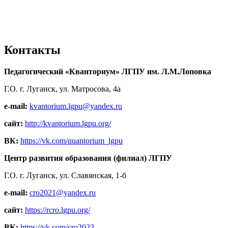
Контакты
Педагогический «Кванториум» ЛГПУ им. Л.М.Лоповка
Г.О. г. Луганск, ул. Матросова, 4а
e-mail:
kvantorium.lgpu@yandex.ru
сайт:
http://kvantorium.lgpu.org/
ВК:
https://vk.com/quantorium_lgpu
Центр развития образования (филиал) ЛГПУ
Г.О. г. Луганск, ул. Славянская, 1-б
e-mail:
cro2021@yandex.ru
сайт:
https://rcro.lgpu.org/
ВК:
https://vk.com/cro2023