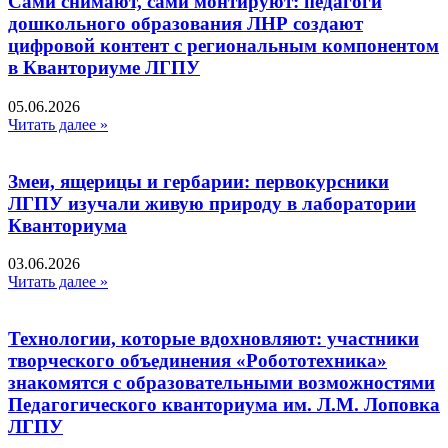
Сами снимают, сами монтируют: педагоги
дошкольного образования ЛНР создают
цифровой контент с региональным компонентом
в Кванториуме ЛГПУ​
05.06.2026
Читать далее »
Змеи, ящерицы и гербарии: первокурсники
ЛГПУ изучали живую природу в лаборатории
Кванториума
03.06.2026
Читать далее »
Технологии, которые вдохновляют: участники
творческого объединения «Робототехника»
знакомятся с образовательными возможностями
Педагогического кванториума им. Л.М. Лоповка
ЛГПУ