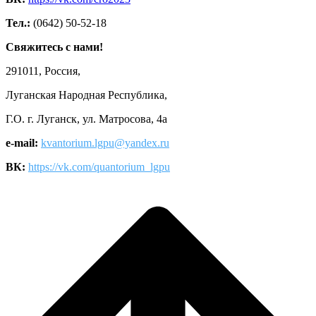
Тел.:
(0642) 50-52-18
Свяжитесь с нами!
291011, Россия,
Луганская Народная Республика,
Г.О. г. Луганск, ул. Матросова, 4а
e-mail:
kvantorium.lgpu@yandex.ru
ВК:
https://vk.com/quantorium_lgpu