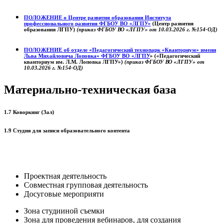
ПОЛОЖЕНИЕ о
Центре развития образования
Института
профессионального развития ФГБОУ ВО «ЛГПУ»
(Центр развития
образования ЛГПУ)
(приказ ФГБОУ ВО «ЛГПУ» от 10.03.2026 г. №154-ОД)
ПОЛОЖЕНИЕ об отделе «Педагогический технопарк «Кванториум» имени
Льва Михайловича Лоповка»
ФГБОУ ВО «ЛГПУ
» («Педагогический
кванториум им. Л.М. Лоповка ЛГПУ»)
(приказ ФГБОУ ВО «ЛГПУ» от
10.03.2026 г. №154-ОД)
Материально-техническая база
1.7 Коворкинг (Зал)
1.9 Студия для записи образовательного контента
Проектная деятельность
Совместная групповая деятельность
Досуговые мероприяти
Зона студииной съемки
Зона для проведения вебинаров, для создания