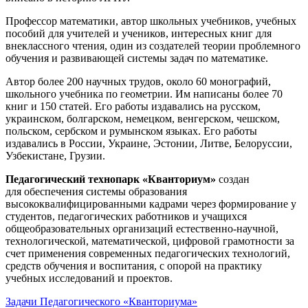
Профессор математики, автор школьных учебников, учебных
пособий для учителей и учеников, интересных книг для
внеклассного чтения, один из создателей теории проблемного
обучения и развивающей системы задач по математике.
Автор более 200 научных трудов, около 60 монографий,
школьного учебника по геометрии. Им написаны более 70
книг и 150 статей. Его работы издавались на русском,
украинском, болгарском, немецком, венгерском, чешском,
польском, сербском и румынском языках. Его работы
издавались в России, Украине, Эстонии, Литве, Белоруссии,
Узбекистане, Грузии.
Педагогический технопарк «Кванториум»
создан
для
обеспечения системы образования
высококвалифицированными кадрами через формирование у
студентов, педагогических работников и учащихся
общеобразовательных организаций естественно-научной,
технологической, математической, цифровой грамотности за
счет применения современных педагогических технологий,
средств обучения и воспитания, с опорой на практику
учебных исследований и проектов.
Задачи Педагогического «Кванториума»